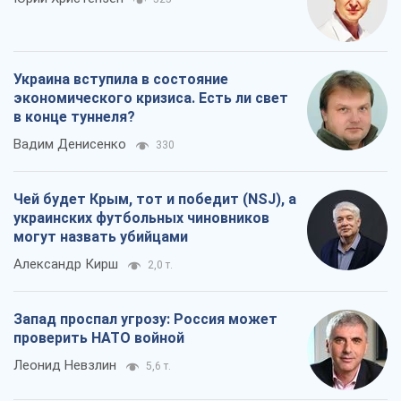
Чей будет Крым, тот и победит (NSJ), а
украинских футбольных чиновников
могут назвать убийцами
Александр Кирш
2,0 т.
Запад проспал угрозу: Россия может
проверить НАТО войной
Леонид Невзлин
5,6 т.
"Варта" и "Новатор" выдержали
пулеметный обстрел и удар FPV-дрона,
сохранив жизнь офицеру ВСУ
Украинская Бронетехника
4,5 т.
Все мнения