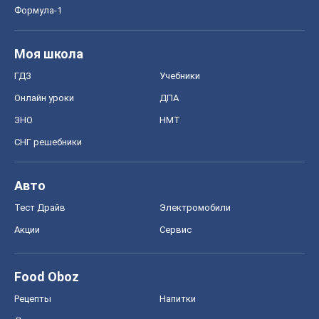
СНГ решебники
Авто
Тест Драйв
Электромобили
Акции
Сервис
Food Oboz
Рецепты
Напитки
Диеты
Экономика
Рынки и компании
Mакроэкономика
MedOboz
Новости медицины
MAMACLUB