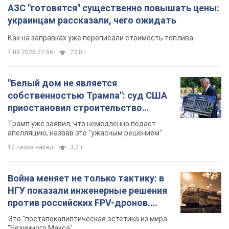
приостановил строительство
бального зала стоимостью 400 млн
Трамп уже заявил, что немедленно подаст
долларов
апелляцию, назвав это "ужасным решением"
12 часов назад
3,2 т.
Война меняет не только тактику: в
НГУ показали инженерные решения
против российских FPV-дронов.
Фото
Это "постапокалиптическая эстетика из мира
"Безумного Макса"
12 часов назад
9,9 т.
TOP NEWS