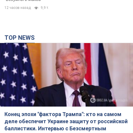
Конец эпохи "фактора Трампа": кто на самом
деле обеспечит Украине защиту от российской
баллистики. Интервью с Безсмертным
Владимир Зеленский встретился с украинским дипломатом и
изложил новое видение войны и роли международных
партнеров в борьбе с Россией
5 часов назад
17,2 т.
В Киеве в результате российской атаки погиб
человек, пострадали четверо. Фото