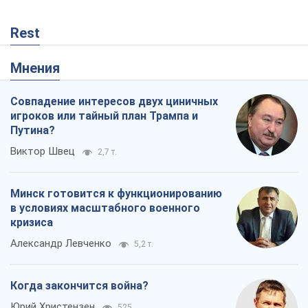
Виктор Швец
2,7 т.
Минск готовится к функционированию
в условиях масштабного военного
кризиса
Александр Левченко
5,2 т.
Когда закончится война?
Юрий Христензен
525
Украина вступила в состояние
экономического кризиса. Есть ли свет
в конце туннеля?
Вадим Денисенко
330