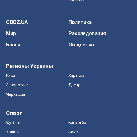
Регионы Украины
Киев
Харьков
Запорожье
Днепр
Черкассы
Спорт
Футбол
Баскетбол
Хоккей
Бокс
Формула-1
Моя школа
ГДЗ
Учебники
Онлайн уроки
ДПА
ЗНО
НМТ