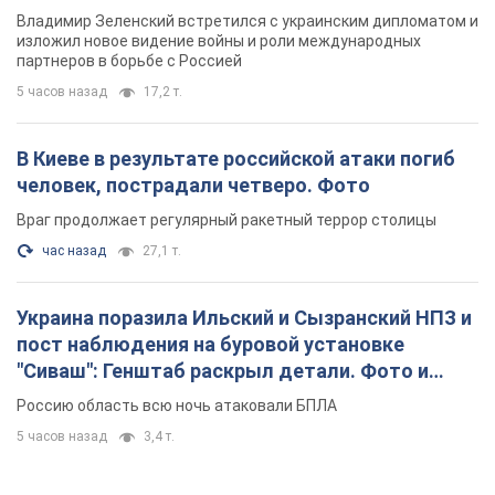
Враг продолжает регулярный ракетный террор столицы
час назад
27,1 т.
Украина поразила Ильский и Сызранский НПЗ и
пост наблюдения на буровой установке
"Сиваш": Генштаб раскрыл детали. Фото и
видео
Россию область всю ночь атаковали БПЛА
5 часов назад
3,4 т.
Rest
Мнения
Совпадение интересов двух циничных
игроков или тайный план Трампа и
Путина?