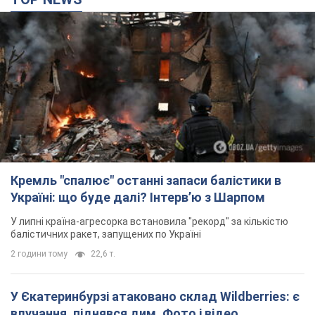
У Єкатеринбурзі атаковано склад Wildberries: є
влучання, піднявся дим. Фото і відео
Не допомогла росіянам навіть робота ППО
2 години тому
6,3 т.
З 1 вересня українським вчителям підвищать
зарплати: Корецький розкрив деталі
Одночасно з підвищенням зарплат педагогам уряд
анонсував збільшення студентських стипендій
8 годин тому
7,9 т.