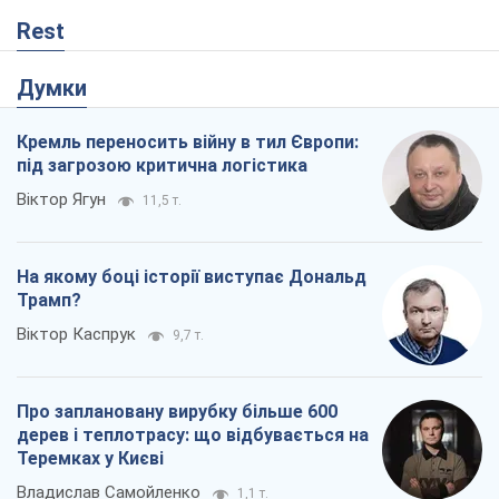
дерев і теплотрасу: що відбувається на
Теремках у Києві
Владислав Самойленко
1,1 т.
Як атаки Сил оборони України
скоротили експорт російських
нафтопродуктів
Андрій Клименко
3,1 т.