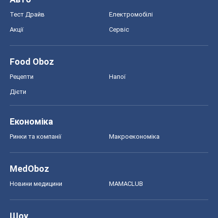
Шоу
Афіша
Плітки
Краса
Мода
Жіночий журнал