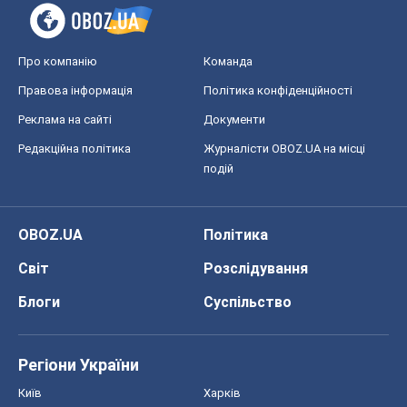
Регіони України
Київ
Харків
Запоріжжя
Дніпро
Черкаси
Спорт
Футбол
Баскетбол
Хокей
Бокс
Формула-1
Моя школа
ГДЗ
Підручники
Онлайн уроки
ДПА
ЗНО
НМТ