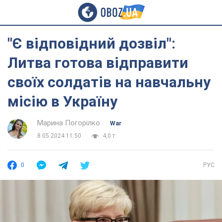
"Є відповідний дозвіл":
Литва готова відправити
своїх солдатів на навчальну
місію в Україну
Марина Погорілко
War
8.05.2024 11:50
4,0 т.
0
РУС