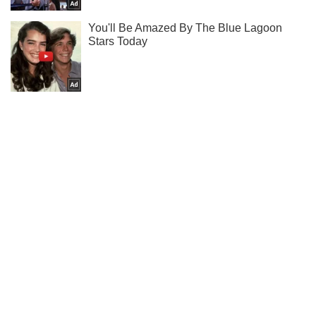
Не набридаємо! Тільки найважливіше - підписуйся на наш
Telegram-канал
Підписатись
Підписатись
"Є відповідний дозвіл":...
Важливе