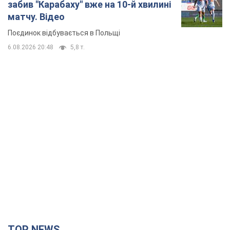
TOP NEWS
Кремль "спалює" останні запаси балістики в
Україні: що буде далі? Інтерв’ю з Шарпом
У липні країна-агресорка встановила "рекорд" за кількістю
балістичних ракет, запущених по Україні
2 години тому
22,6 т.