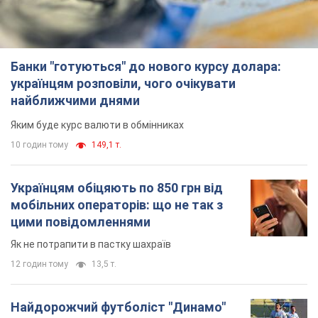
Найдорожчий футболіст "Динамо"
забив "Карабаху" вже на 10-й хвилині
матчу. Відео
Поєдинок відбувається в Польщі
6.08.2026 20:48
5,8 т.