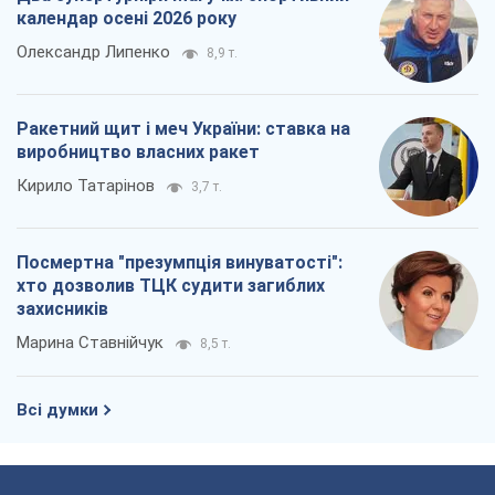
Про компанію
Команда
Правова інформація
Політика конфіденційності
Реклама на сайті
Документи
Редакційна політика
Журналісти OBOZ.UA на місці
подій
OBOZ.UA
Політика
Світ
Розслідування
Блоги
Суспільство