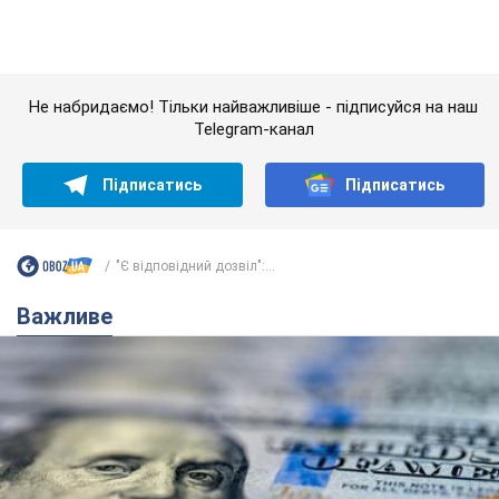
Банки "готуються" до нового курсу долара:
українцям розповіли, чого очікувати
найближчими днями
Яким буде курс валюти в обмінниках
10 годин тому
149,1 т.
Українцям обіцяють по 850 грн від
мобільних операторів: що не так з
цими повідомленнями
Як не потрапити в пастку шахраїв
12 годин тому
13,5 т.