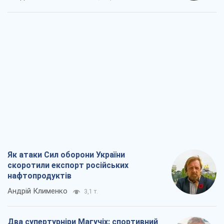
Два супертурніри Магучіх: спортивний
календар осені 2026 року
Олександр Липенко
8,9 т.
Ракетний щит і меч України: ставка на
виробництво власних ракет
Кирило Татарінов
3,7 т.
Посмертна "презумпція винуватості":
хто дозволив ТЦК судити загиблих
захисників
Марина Ставнійчук
8,5 т.
Всі думки