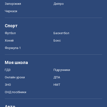
СНД посібники
Авто
Тест Драйв
Електромобілі
Акції
Сервіс
Food Oboz
Рецепти
Напої
Дієти
Економіка
Ринки та компанії
Макроекономіка
MedOboz
Новини медицини
MAMACLUB