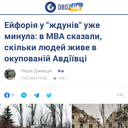
Ейфорія у "ждунів" уже
минула: в МВА сказали,
скільки людей живе в
окупованій Авдіївці
Надія Данищук
War
9.05.2024 19:35
4,8 т.
0
РУС