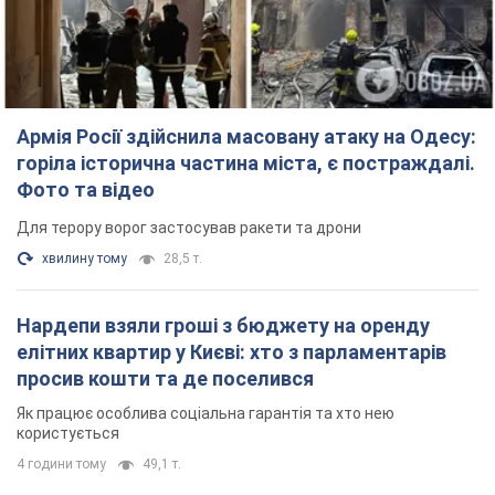
Армія Росії здійснила масовану атаку на Одесу:
горіла історична частина міста, є постраждалі.
Фото та відео
Для терору ворог застосував ракети та дрони
хвилину тому
28,5 т.
Нардепи взяли гроші з бюджету на оренду
елітних квартир у Києві: хто з парламентарів
просив кошти та де поселився
Як працює особлива соціальна гарантія та хто нею
користується
4 години тому
49,1 т.