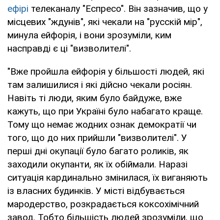
ефірі
телеканалу "Еспресо". Він зазначив, що у
місцевих "ждунів", які чекали на "русскій мір",
минула ейфорія, і вони зрозуміли, ким
насправді є ці "визволителі".
"Вже пройшла ейфорія у більшості людей, які
там залишилися і які дійсно чекали росіян.
Навіть ті люди, яким було байдуже, вже
кажуть, що при Україні було набагато краще.
Тому що немає жодних ознак демократії чи
того, що до них прийшли "визволителі". У
перші дні окупації було багато роликів, як
заходили окупанти, як їх обіймали. Наразі
ситуація кардинально змінилася, їх виганяють
із власних будинків. У місті відбувається
мародерство, розкрадається коксохімічний
завод. Тобто більшість людей зрозуміли, що