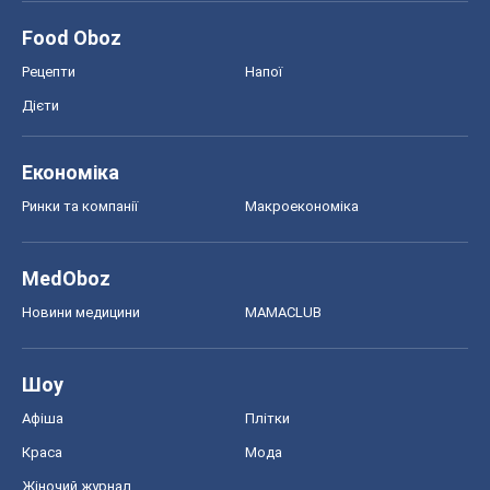
Food Oboz
Рецепти
Напої
Дієти
Економіка
Ринки та компанії
Макроекономіка
MedOboz
Новини медицини
MAMACLUB
Шоу
Афіша
Плітки
Краса
Мода
Жіночий журнал