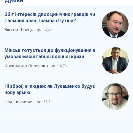
Думки
Збіг інтересів двох цинічних гравців чи
таємний план Трампа і Путіна?
Віктор Швець
14,4 т.
Мінськ готується до функціонування в
умовах масштабної воєнної кризи
Олександр Левченко
18,7 т.
Ні зброї, ні людей: як Лукашенко будує
нову армію
Ігар Тишкевич
15,8 т.