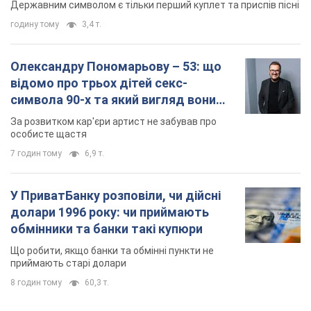
Державним символом є тільки перший куплет та приспів пісні
годину тому
3,4 т.
Олександру Пономарьову – 53: що
відомо про трьох дітей секс-
символа 90-х та який вигляд вони
мають
За розвитком кар'єри артист не забував про
особисте щастя
7 годин тому
6,9 т.
У ПриватБанку розповіли, чи дійсні
долари 1996 року: чи приймають
обмінники та банки такі купюри
Що робити, якщо банки та обмінні пункти не
приймають старі долари
8 годин тому
60,3 т.