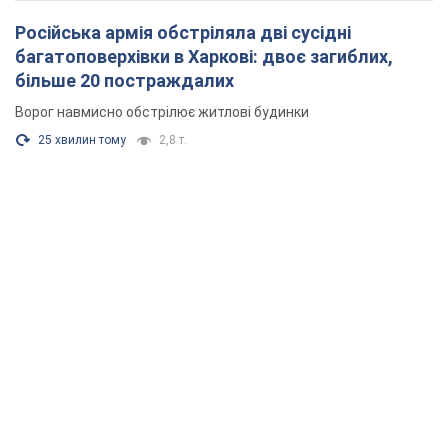
Російська армія обстріляла дві сусідні
багатоповерхівки в Харкові: двоє загиблих,
більше 20 постраждалих
Ворог навмисно обстрілює житлові будинки
25 хвилин тому
2,8 т.