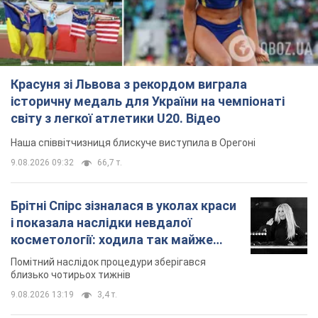
Красуня зі Львова з рекордом виграла
історичну медаль для України на чемпіонаті
світу з легкої атлетики U20. Відео
Наша співвітчизниця блискуче виступила в Орегоні
9.08.2026 09:32
66,7 т.
Брітні Спірс зізналася в уколах краси
і показала наслідки невдалої
косметології: ходила так майже
місяць
Помітний наслідок процедури зберігався
близько чотирьох тижнів
9.08.2026 13:19
3,4 т.