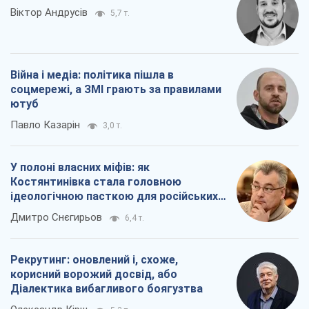
Віктор Андрусів
5,7 т.
Війна і медіа: політика пішла в
соцмережі, а ЗМІ грають за правилами
ютуб
Павло Казарін
3,0 т.
У полоні власних міфів: як
Костянтинівка стала головною
ідеологічною пасткою для російських
окупантів
Дмитро Снєгирьов
6,4 т.
Рекрутинг: оновлений і, схоже,
корисний ворожий досвід, або
Діалектика вибагливого боягузтва