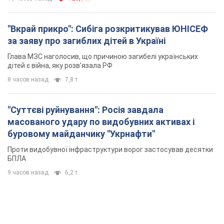
"Вкрай прикро": Сибіга розкритикував ЮНІСЕФ
за заяву про загиблих дітей в Україні
Глава МЗС наголосив, що причиною загибелі українських
дітей є війна, яку розв'язала РФ
8 часов назад
7,8 т.
"Суттєві руйнування": Росія завдала
масованого удару по видобувних активах і
буровому майданчику "Укрнафти"
Проти видобувної інфраструктури ворог застосував десятки
БПЛА
9 часов назад
6,2 т.