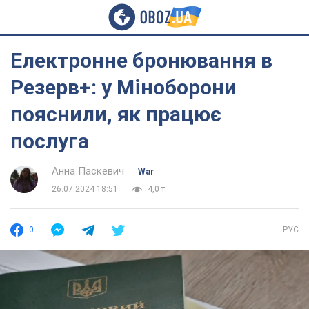
Електронне бронювання в
Резерв+: у Міноборони
пояснили, як працює
послуга
Анна Паскевич
War
26.07.2024 18:51
4,0 т.
0
РУС