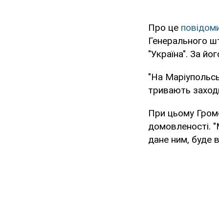
Про це
повідом
Генерального шт
"Україна". За йо
"На Маріупольсь
тривають заходи
При цьому Гром
домовленості. "
дане ним, буде в