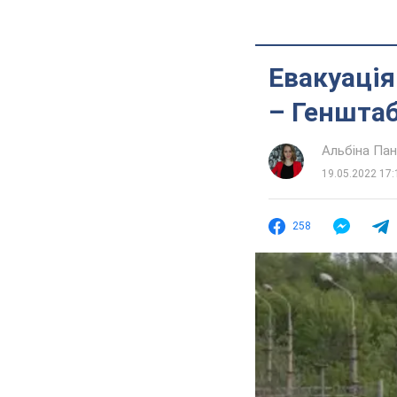
Евакуація
– Геншта
Альбіна Па
19.05.2022 17:
258