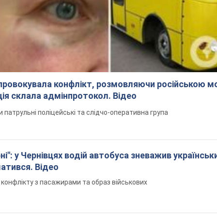
спровокувала конфлікт, розмовляючи російською м
ція склала адмінпротокол. Відео
ли патрульні поліцейські та слідчо-оперативна група
і": у Чернівцях водій автобуса зневажив українськ
латився. Відео
я конфлікту з пасажирами та образ військових