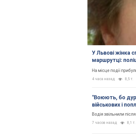
У Львові жінка 
маршрутці: полі
На місце події прибу
4 часа назад
8,5 т.
"Воюють, бо дурн
військових і поп
Водія звільнили післ
7 часов назад
8,1 т.