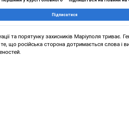
Підписатися
уації та порятунку захисників Маріуполя триває. Г
 те, що російська сторона дотримається слова і 
еностей.