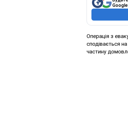
Google
Операція з евак
сподівається на
частину домовл