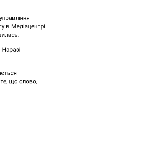
управління
гу в Медіацентрі
шилась.
 Наразі
ається
те, що слово,