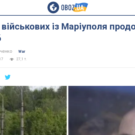
 військових із Маріуполя про
б
нченко
War
17
27,1 т.