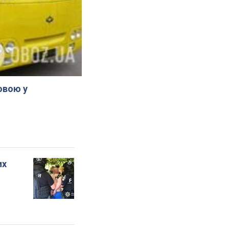
овою у
их