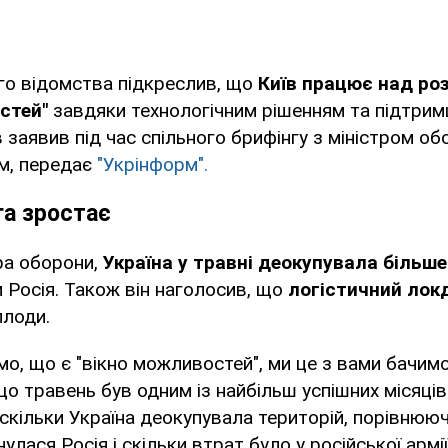
го відомства підкреслив, що
Київ працює над ро
стей"
завдяки технологічним рішенням та підтримц
заявив під час спільного брифінгу з міністром об
м, передає
"Укрінформ".
га зростає
ра оборони,
Україна у травні деокупувала більше
 Росія. Також він наголосив, що
логістичний лок
плоди.
мо, що є "вікно можливостей", ми це з вами бачим
що травень був одним із найбільш успішних місяців
скільки Україна деокупувала територій, порівнююч
улася Росія і скільки втрат було у російської армі