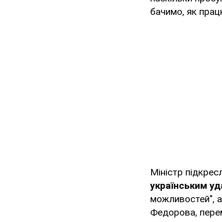
бачимо, як прац
Міністр підкрес
українським у
можливостей", а
Федорова, перем