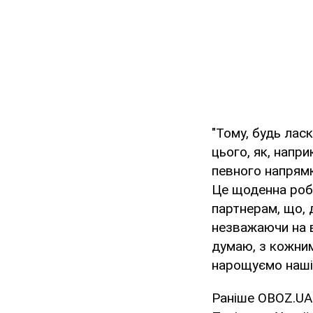
"Тому, будь лас
цього, як, напр
певного напрямку
Це щоденна робо
партнерам, що, 
незважаючи на в
думаю, з кожним
нарощуємо наші 
Раніше OBOZ.UA