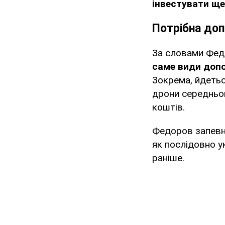
інвестувати ще
Потрібна доп
За словами Фед
саме види доп
Зокрема, йдетьс
дрони середньог
коштів.
Федоров запев
як послідовно у
раніше.