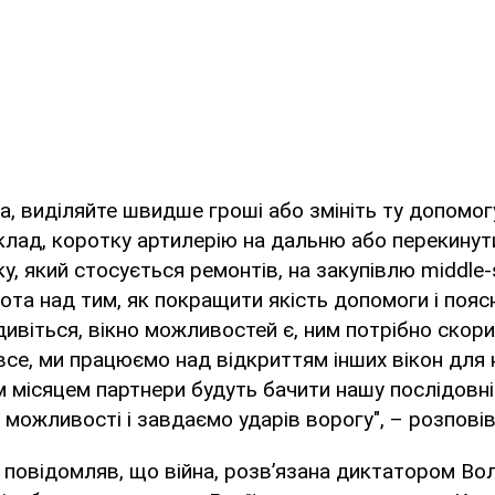
ка, виділяйте швидше гроші або змініть ту допомог
иклад, коротку артилерію на дальню або перекинут
, який стосується ремонтів, на закупівлю middle-st
та над тим, як покращити якість допомоги і пояс
дивіться, вікно можливостей є, ним потрібно скори
се, ми працюємо над відкриттям інших вікон для н
 місяцем партнери будуть бачити нашу послідовніс
можливості і завдаємо ударів ворогу", – розпові
 повідомляв, що війна, розв’язана диктатором В