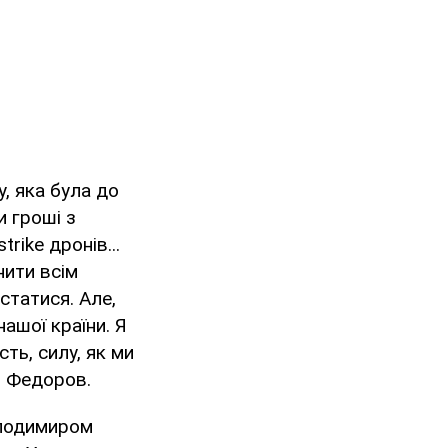
у, яка була до
и гроші з
rike дронів...
нити всім
статися. Але,
ашої країни. Я
ть, силу, як ми
в Федоров.
олодимиром