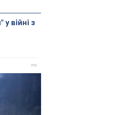
у війні з
РУС