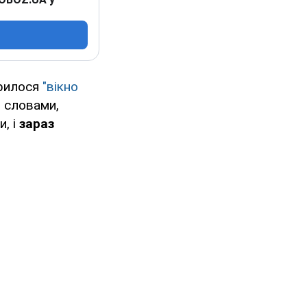
крилося
"вікно
о словами,
и, і
зараз