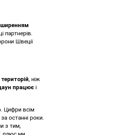
зширенням
і партнерів.
орони Швеції
 територій
, ніж
даун працює
і
о. Цифри всім
 за останні роки.
и з тим,
ї, плюс ми