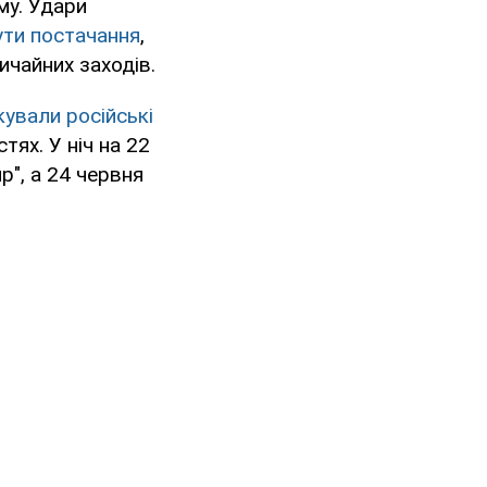
му. Удари
ути постачання
,
ичайних заходів.
ували російські
ях. У ніч на 22
р", а 24 червня