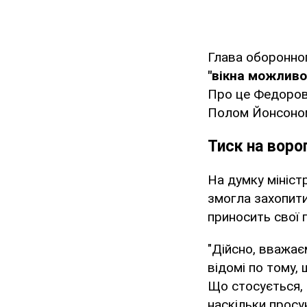
Глава оборонно
"вікна можливо
Про це Федоров 
Полом Йонсоно
Тиск на воро
На думку мініст
змогла захопити
приносить свої 
"Дійсно, вважає
відомі по тому, 
Що стосується, 
наскільки просун