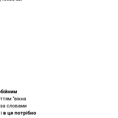
обійним
ттям "вікна
 за словами
 і
в це потрібно