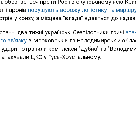
ні, обертається проти Росії в окупованому нею Кри
ет і дронів
порушують ворожу логістику та маршр
трів у кризу, а місцева "влада" вдається до надзв
станні два тижні українські безпілотники тричі
атак
го зв’язку
в Московській та Володимирській област
д удари потрапили комплекси "Дубна" та "Володими
 атакували ЦКС у Гусь-Хрустальному.