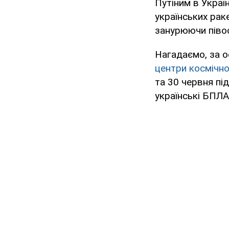
Путіним в Украї
українських рак
занурюючи півос
Нагадаємо, за о
центри космічно
та 30 червня пі
українські БПЛА