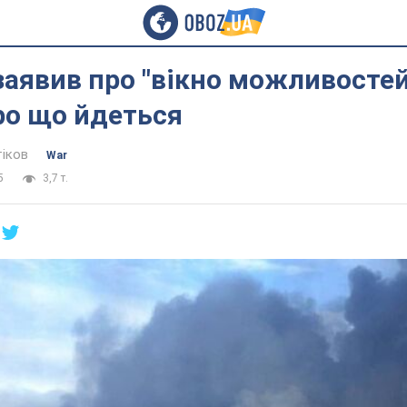
аявив про "вікно можливостей" 
ро що йдеться
тіков
War
5
3,7 т.