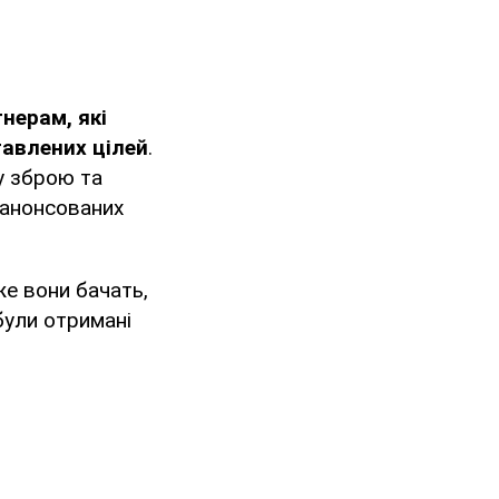
нерам, які
авлених цілей
.
у зброю та
 анонсованих
же вони бачать,
були отримані