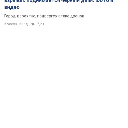
взрывы: поднимается черный дым. Фото и
видео
Город, вероятно, подвергся атаке дронов
6 часов назад
7,2 т.