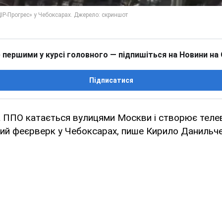
 першими у курсі головного — підпишіться на Новини на
Підписатися
ППО катається вулицями Москви і створює телеві
ний феєрверк у Чебоксарах, пише Кирило Данильч