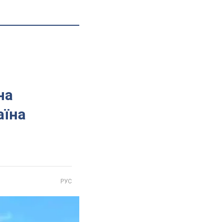
на
аїна
РУС