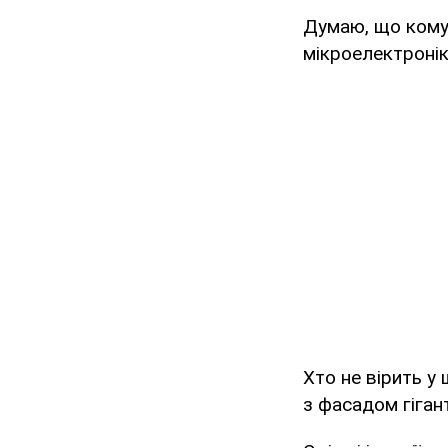
Думаю, що комун
мікроелектронік
Хто не вірить у
з фасадом гіган