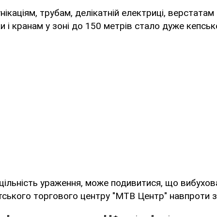
ікаціям, трубам, делікатній електриці, верстатам
и і кранам у зоні до 150 метрів стало дуже кепськ
 щільність ураження, може подивитися, що вибухо
тського торгового центру "МТВ Центр" навпроти з