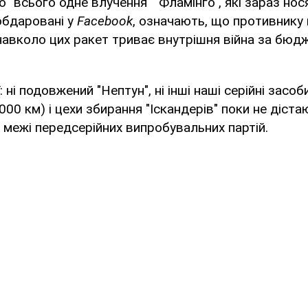
ро "всього одне влучення" "Фламінго", які зараз нос
обдаровані у
Facebook
, означають, що противнику
 навколо цих ракет триває внутрішня війна за бюдж
: ні подовжений "Нептун", ні інші наші серійні засо
00 км) і цехи збирання "Іскандерів" поки не діста
 межі передсерійних випробувальних партій.