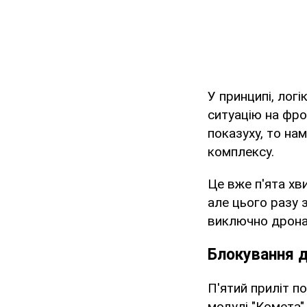
У принципі, логі
ситуацію на фро
показуху, то на
комплексу.
Це вже п'ята хв
але цього разу 
виключно дрона
Блокування д
П'ятий приліт п
модулі "Комета"