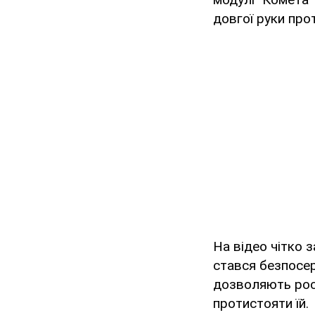
довгої руки про
На відео чітко 
стався безпосер
дозволяють росі
протистояти їй.