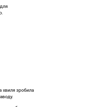
 для
о.
ва хвиля зробила
аводу.