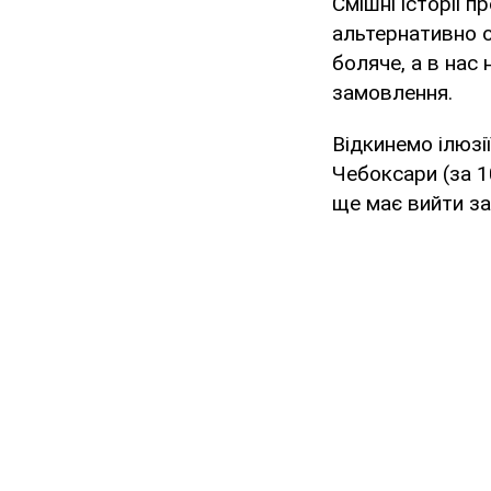
Смішні історії п
альтернативно 
боляче, а в нас
замовлення.
Відкинемо ілюзії
Чебоксари (за 10
ще має вийти за