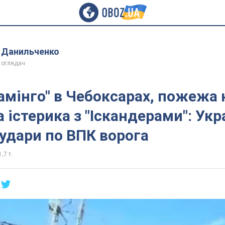
 Данильченко
 оглядач
амінго" в Чебоксарах, пожежа 
а істерика з "Іскандерами": Укр
удари по ВПК ворога
,7 т.