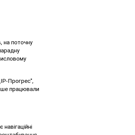
в, на поточну
 парадну
омисловому
ІР-Прогрес",
аніше працювали
 навігаційні
масштабування