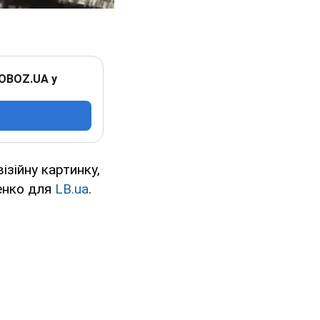
 OBOZ.UA у
зійну картинку,
енко для
LB.ua
.