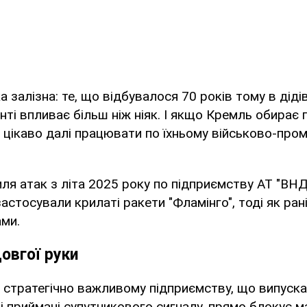
ка залізна: те, що відбувалося 70 років тому в діді
нті впливає більш ніж ніяк. І якщо Кремль обирає
м цікаво далі працювати по їхньому військово-пр
иля атак з літа 2025 року по підприємству АТ "ВНД
застосували крилаті ракети "Фламінго", тоді як р
ми.
овгої руки
о стратегічно важливому підприємству, що випускає
 і приймачі супутникового сигналу, прямо блокує 