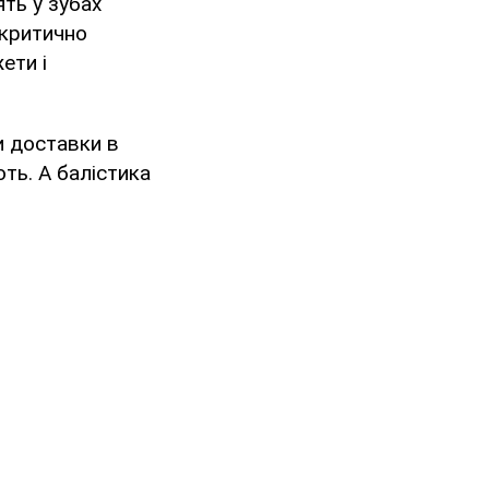
ять у зубах
 критично
ети і
би доставки в
ють. А балістика