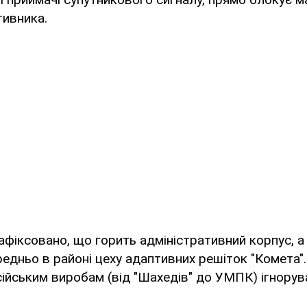
тивника.
зафіксовано, що горить адміністративний корпус, 
едньо в районі цеху адаптивних решіток "Комета".
йським виробам (від "Шахедів" до УМПК) ігнорув