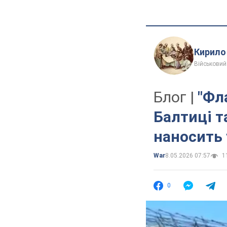
Кирило
Військовий
Блог |
"Фл
Балтиці т
наносить 
War
8.05.2026 07:57
11
0