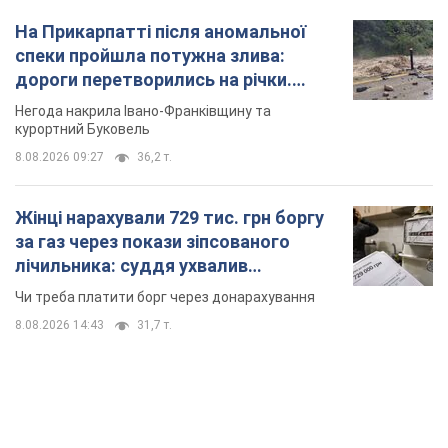
На Прикарпатті після аномальної
спеки пройшла потужна злива:
дороги перетворились на річки.
Відео
Негода накрила Івано-Франківщину та
курортний Буковель
8.08.2026 09:27
36,2 т.
Жінці нарахували 729 тис. грн боргу
за газ через покази зіпсованого
лічильника: суддя ухвалив
неочікуване рішення
Чи треба платити борг через донарахування
8.08.2026 14:43
31,7 т.