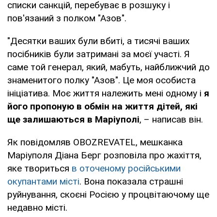
списки санкцій, перебуває в розшуку і
пов'язаний з полком "Азов".
"Десятки ваших були вбиті, а тисячі ваших
посібників були затримані за моєї участі. Я
саме той генерал, який, мабуть, найближчий до
знаменитого полку "Азов". Це моя особиста
ініціатива. Моє життя належить мені одному і
я
його пропоную в обмін на життя дітей, які
ще залишаються в Маріуполі
, – написав він.
Як повідомляв OBOZREVATEL, мешканка
Маріуполя Діана Берг розповіла про жахіття,
яке твориться
в оточеному російськими
окупантами місті
. Вона показала страшні
руйнування, скоєні Росією у процвітаючому ще
недавно місті.