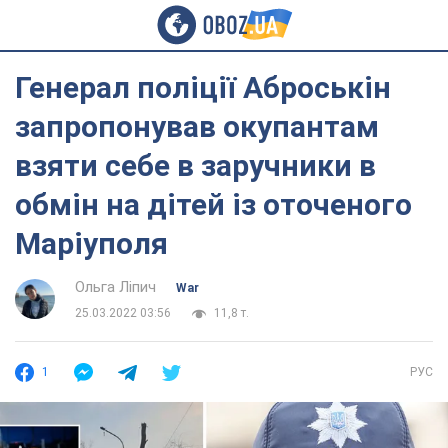
Генерал поліції Аброськін
запропонував окупантам
взяти себе в заручники в
обмін на дітей із оточеного
Маріуполя
Ольга Ліпич
War
25.03.2022 03:56
11,8 т.
1
РУС