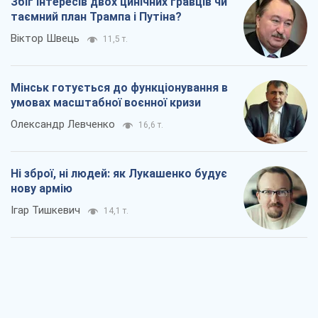
Збіг інтересів двох цинічних гравців чи
таємний план Трампа і Путіна?
Віктор Швець
11,5 т.
Мінськ готується до функціонування в
умовах масштабної воєнної кризи
Олександр Левченко
16,6 т.
Ні зброї, ні людей: як Лукашенко будує
нову армію
Ігар Тишкевич
14,1 т.