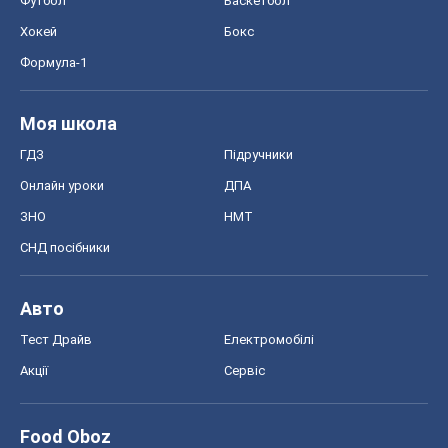
Футбол
Баскетбол
Хокей
Бокс
Формула-1
Моя школа
ГДЗ
Підручники
Онлайн уроки
ДПА
ЗНО
НМТ
СНД посібники
Авто
Тест Драйв
Електромобілі
Акції
Сервіс
Food Oboz