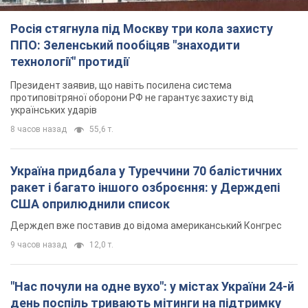
Росія стягнула під Москву три кола захисту
ППО: Зеленський пообіцяв "знаходити
технології" протидії
Президент заявив, що навіть посилена система
протиповітряної оборони РФ не гарантує захисту від
українських ударів
8 часов назад
55,6 т.
Україна придбала у Туреччини 70 балістичних
ракет і багато іншого озброєння: у Держдепі
США оприлюднили список
Держдеп вже поставив до відома американський Конгрес
9 часов назад
12,0 т.
"Нас почули на одне вухо": у містах України 24-й
день поспіль тривають мітинги на підтримку