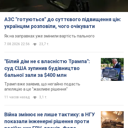
АЗС "готуються" до суттєвого підвищення цін:
українцям розповіли, чого очікувати
Як на заправках уже змінили вартість пального
7.08.2026 22:56
23,7 т.
"Білий дім не є власністю Трампа":
суд США зупинив будівництво
бальної зали за $400 млн
Трамп вже заявив, що негайно подасть
апеляцію а це "жахливе рішення"
11 часов назад
3,1 т.
Війна змінює не лише тактику: в НГУ
показали інженерні рішення проти