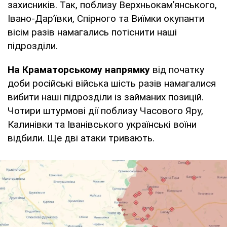
захисників. Так, поблизу Верхньокам’янського,
Івано-Дар’ївки, Спірного та Виїмки окупанти
вісім разів намагались потіснити наші
підрозділи.
На Краматорському напрямку
від початку
доби російські війська шість разів намагалися
вибити наші підрозділи із займаних позицій.
Чотири штурмові дії поблизу Часового Яру,
Калинівки та Іванівського українські воїни
відбили. Ще дві атаки тривають.