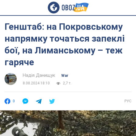
Генштаб: на Покровському
напрямку точаться запеклі
бої, на Лиманському – теж
гаряче
Надія Данищук
War
8.08.2024 18:10
2,7 т.
0
РУС