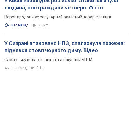
У Києві внаслідок російської атаки загинула
людина, постраждали четверо. Фото
Ворог продовжує регулярний ракетний терор столиці
час назад
25,9 т.
У Сизрані атаковано НПЗ, спалахнула пожежа:
піднявся стовп чорного диму. Відео
Самарську область всю ніч атакували БПЛА
4 часа назад
3,1 т.