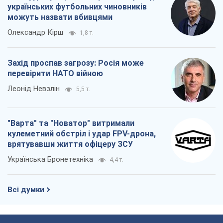
українських футбольних чиновників
можуть назвати вбивцями
Олександр Кірш
1,8 т.
Захід проспав загрозу: Росія може
перевірити НАТО війною
Леонід Невзлін
5,5 т.
"Варта" та "Новатор" витримали
кулеметний обстріл і удар FPV-дрона,
врятувавши життя офіцеру ЗСУ
Українська Бронетехніка
4,4 т.
Всі думки