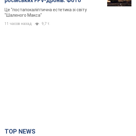
російських FPV-дронів. Фото
Це "постапокаліптична естетика зі світу
"Шаленого Макса"
11 часов назад
9,7 т.
TOP NEWS