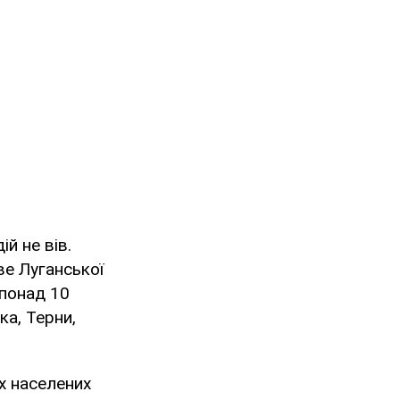
й не вів.
ве Луганської
 понад 10
ка, Терни,
х населених