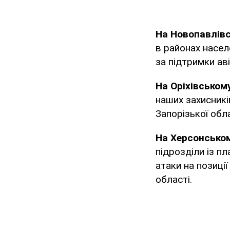
На Новопавлів
в районах насел
за підтримки ав
На Оріхівськом
наших захисникі
Запорізької обла
На Херсонсько
підрозділи із п
атаки на позиці
області.