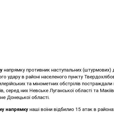
му
напрямку противник наступальних (штурмових) ді
ого удару в районі населеного пункту Твердохлібо
тилерійських та мінометних обстрілів постраждали
в, серед них Невське Луганської області та Макіїв
чне Донецької області.
му напрямку
наші воїни відбилио 15 атак в района