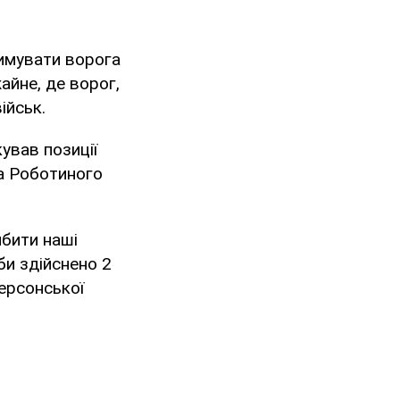
имувати ворога
айне, де ворог,
ійськ.
кував позиції
та Роботиного
ибити наші
би здійснено 2
Херсонської