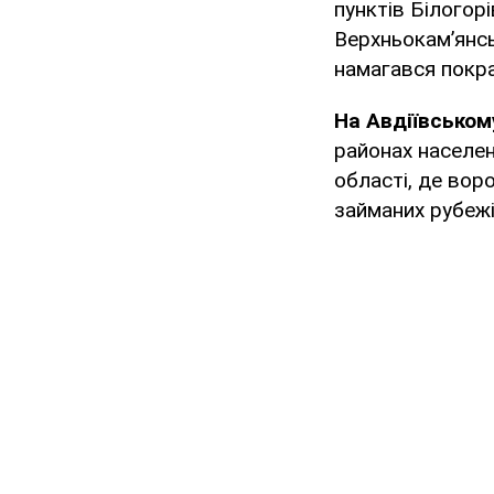
пунктів Білогорі
Верхньокам’янськ
намагався покр
На Авдіївськом
районах населе
області, де воро
займаних рубежі