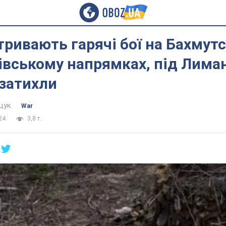
тривають гарячі бої на Бахмутс
івському напрямках, під Лима
 затихли
щук
War
24
3,8 т.