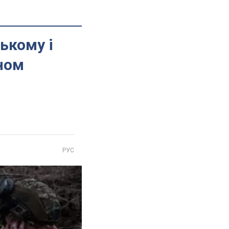
ькому і
ном
РУС