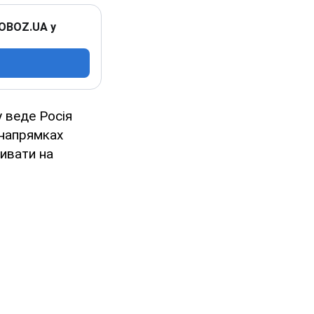
 OBOZ.UA у
у веде Росія
 напрямках
ивати на