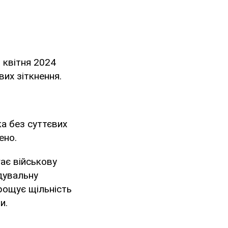
 квітня 2024
их зіткнення.
а без суттєвих
ено.
ає військову
дувальну
арощує щільність
и.