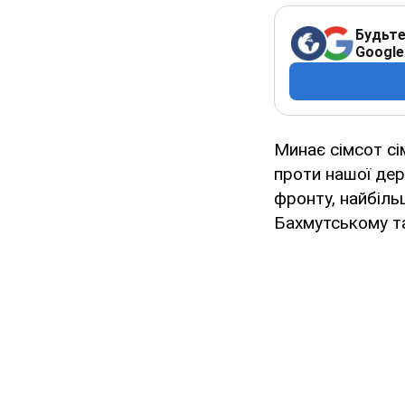
Будьте
Google
Минає сімсот с
проти нашої дер
фронту, найбіль
Бахмутському т