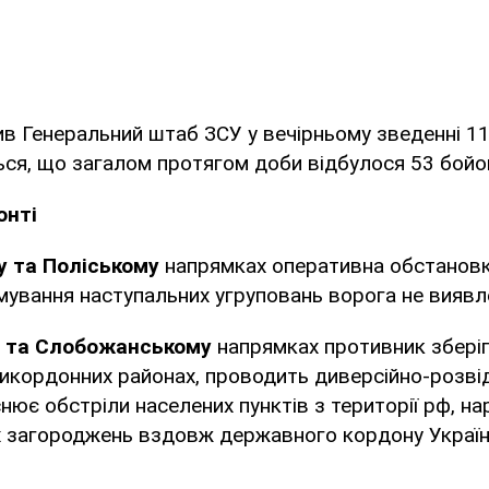
в Генеральний штаб ЗСУ у вечірньому зведенні 11
ься, що загалом протягом доби відбулося 53 бойов
онті
у та Поліському
напрямках оперативна обстановк
мування наступальних угруповань ворога не виявл
у та Слобожанському
напрямках противник зберіг
рикордонних районах, проводить диверсійно-розві
снює обстріли населених пунктів з території рф, н
х загороджень вздовж державного кордону Україн