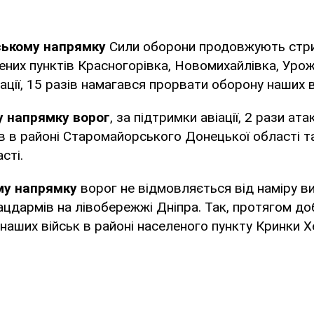
ському напрямку
Сили оборони продовжують стр
ених пунктів Красногорівка, Новомихайлівка, Урож
іації, 15 разів намагався прорвати оборону наших в
у напрямку ворог
, за підтримки авіації, 2 рази ата
в в районі Старомайорського Донецької області 
сті.
му напрямку
ворог не відмовляється від наміру в
лацдармів на лівобережжі Дніпра. Так, протягом до
ї наших військ в районі населеного пункту Кринки 