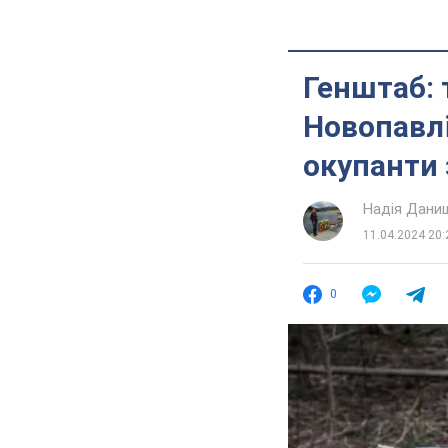
Генштаб: 
Новопавл
окупанти
Надія Дани
11.04.2024 20:
0