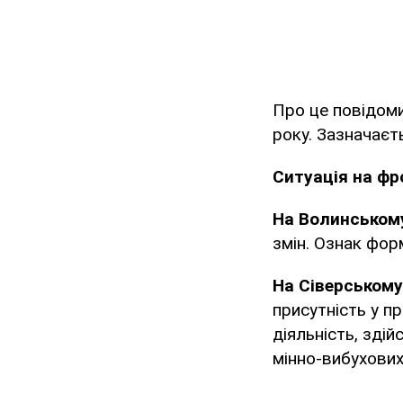
Про це повідоми
року. Зазначаєт
Ситуація на фр
На Волинськом
змін. Ознак фор
На Сіверськом
присутність у п
діяльність, здій
мінно-вибухови