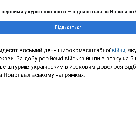
 першими у курсі головного — підпишіться на Новини на
Підписатися
імдесят восьмий день широкомасштабної
війни
, як
жави. За добу російські війська йшли в атаку на 5
ше штурмів українським військовим довелося відб
а Новопавлівському напрямках.