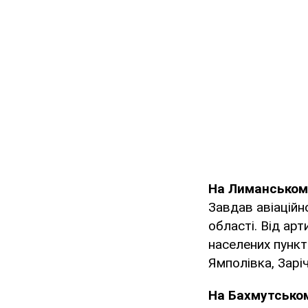
На Лимансько
Завдав авіаційн
області. Від ар
населених пункті
Ямполівка, Зарі
На Бахмутсько