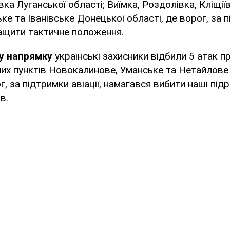
вка Луганської області; Виїмка, Роздолівка, Кліщіїв
е та Іванівське Донецької області, де ворог, за пі
ащити тактичне положення.
у напрямку
українські захисники відбили 5 атак п
них пунктів Новокалинове, Уманське та Нетайлове
г, за підтримки авіації, намагався вибити наші підр
в.