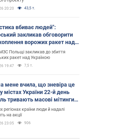
43,5 т.
26 20:20
істика вбиває людей":
рський закликав обговорити
хоплення ворожих ракет над
їною
МЗС Польщі закликав до збиття
ьких ракет над Україною
7,5 т.
26 19:47
а мене вчила, що зневіра це
 у містах України 22-й день
іль тривають масові мітинги
овернення Федорова. Фото і
их регіонах країни люди й надалі
о
ть на акції
906
26 23:05