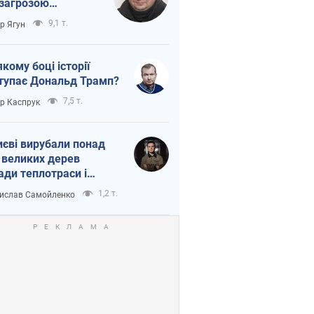
 загрозою
тична логістика
9,1 т.
ор Ягун
якому боці історії
тупає Дональд Трамп?
7,5 т.
ор Каспрук
иєві вирубали понад
 великих дерев
ади теплотраси і
переч Генплану
1,2 т.
ислав Самойленко