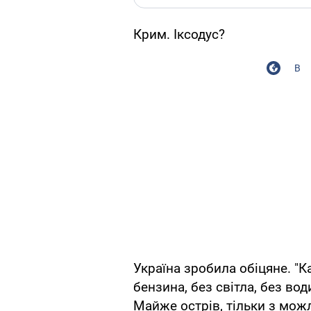
Крим. Іксодус?
В
Україна зробила обіцяне. "К
бензина, без світла, без вод
Майже острів, тільки з мож