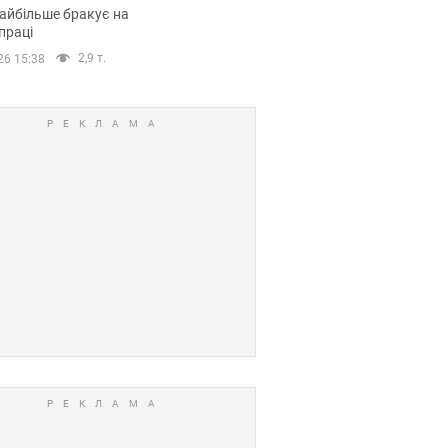
сії
айбільше бракує на
праці
2,9 т.
26 15:38