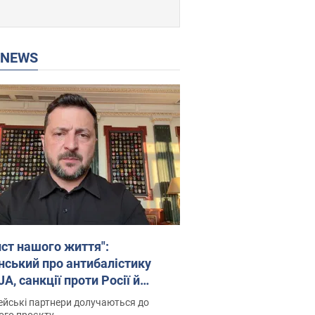
P NEWS
ист нашого життя":
нський про антибалістику
A, санкції проти Росії й
имку аграріїв. Відео
йські партнери долучаються до
ого проєкту