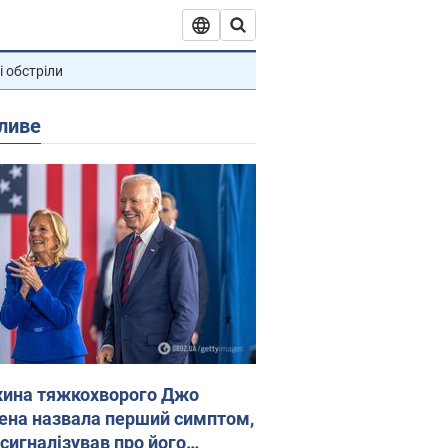
і обстріли
ливе
ина тяжкохворого Джо
ена назвала перший симптом,
 сигналізував про його