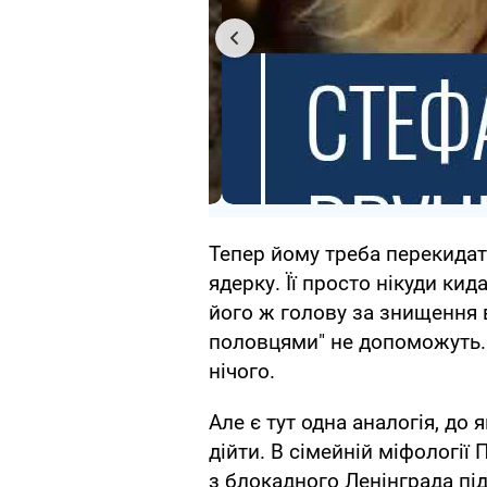
Тепер йому треба перекидат
ядерку. Її просто нікуди ки
його ж голову за знищення вл
половцями" не допоможуть. 
нічого.
Але є тут одна аналогія, до
дійти. В сімейній міфології 
з блокадного Ленінграда під