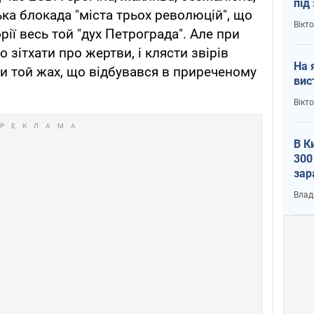
під
а блокада "міста трьох революцій", що
кри
Вікт
рії весь той "дух Петрограда". Але при
 зітхати про жертви, і клясти звірів
На 
и той жах, що відбувався в приреченому
вис
Вікт
В К
300
зар
всу
Влад