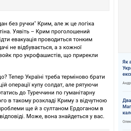
ан без ручки" Крим, але ж це логіка
тіна. Уявіть – Крим проголошений
відти евакуація проводиться тонким
ачі не відбувається, а з кожної
 зойк про укрофашистів, що прирекли
Як 
Укр
екс
о? Тепер Україні треба терміново брати
наф
Андр
ій операції купу солдат, але рятуючи
ртатись до Туреччини по гуманітарну
го в такому розкладі Криму з відчутною
Два
Маг
проблеми ще й з султаном Ердоганом в
кал
ідповіді. Може, вона знайдеться у вас.
Олек