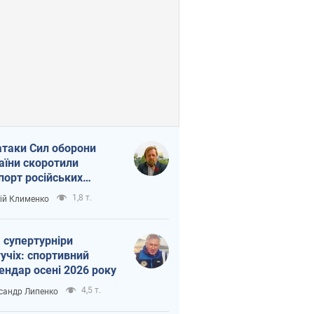
атаки Сил оборони
аїни скоротили
порт російських
топродуктів
1,8 т.
ій Клименко
 супертурніри
учіх: спортивний
ендар осені 2026 року
4,5 т.
сандр Липенко