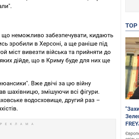
али".
TO
е, що неможливо забезпечувати, кидають
ись зробили в Херсоні, а ще раніше під
ой міст вивезти війська та прийняти до
 яких дійде, що в Криму буде для них ще
"нюансики". Вже двічі за цю війну
в шахівницю, змішуючи всі фігури.
ховське водосховище, другий раз –
хістів.
"Зах
Зеле
FREYJ
підтр
Європе
спільн