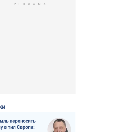
ки
мль переносить
ну в тил Європи: