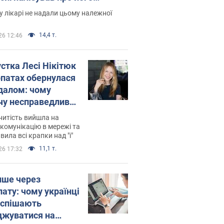
есивний" рак
 лікарі не надали цьому належної
14,4 т.
26 12:46
устка Лесі Нікітюк
рпатах обернулася
далом: чому
чу несправедливо
йтили
нитість вийшла на
комунікацію в мережі та
вила всі крапки над "і"
11,1 т.
26 17:32
ише через
лату: чому українці
оспішають
джуватися на