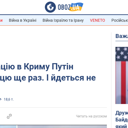
ни
Війна в Україні
Війна Ізраїлю та Ірану
VENETO
Російськ
Важ
цію в Криму Путін
цю ще раз. І йдеться не
18,6 т.
Друж
Читать на русском
Байд
який