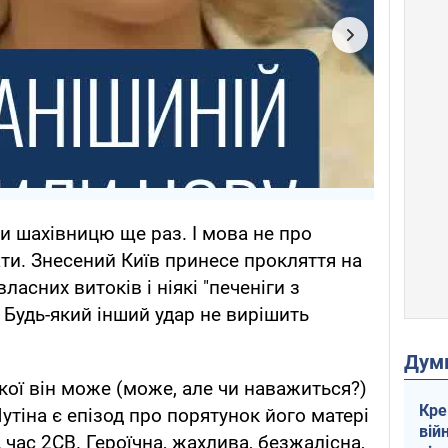
и шахівницю ще раз. І мова не про
дати. Знесений Київ принесе прокляття на
асних витоків і ніякі "печеніги з
Будь-який інший удар не вирішить
Дум
 якої він може (може, але чи наважиться?)
Кре
Путіна є епізод про порятунок його матері
вій
 час 2СВ. Героїчна, жахлива, безжалісна,