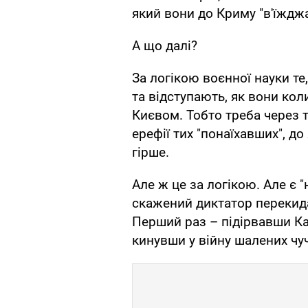
який вони до Криму "в'їждж
А що далі?
За логікою воєнної науки т
та відступають, як вони кол
Києвом. Тобто треба через т
ерефії тих "понаїхавших", до
гірше.
Але ж це за логікою. Але є 
скажений диктатор перекида
Перший раз – підірвавши Ка
кинувши у війну шалених чуч