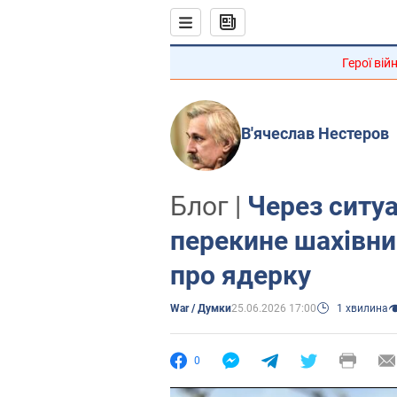
Герої вій
В'ячеслав Нестеров
Блог |
Через ситуа
перекине шахівни
про ядерку
War / Думки
25.06.2026 17:00
1 хвилина
0