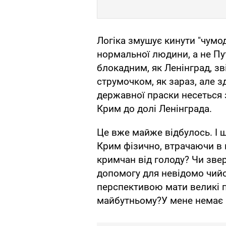
Логіка змушує кинути "чумод
нормальної людини, а не Пу
блокадним, як Ленінград, з
струмочком, як зараз, але зд
державної праски несеться
Крим до долі Ленінграда.
Це вже майже відбулось. І щ
Крим фізично, втрачаючи в ц
кримчан від голоду? Чи зве
допомогу для невідомо чийо
перспективою мати великі 
майбутньому?У мене немає в