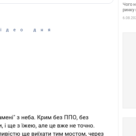
вакан
Чого н
ринку 
6.08.20
ідео дня
амені" з неба. Крим без ППО, без
и, і ще з їжею, але це вже не точно.
ливістю ще виїхати тим мостом, через