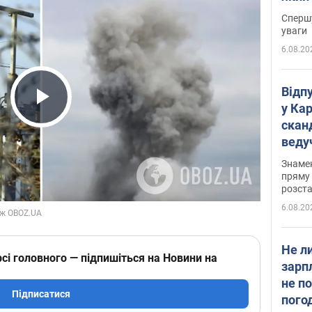
"агр
Спершу
уваги
6.08.20
Відп
у Ка
Play Video
скан
веду
захе
Знаме
пряму 
розста
6.08.20
Не л
сі головного — підпишіться на Новини на
зарп
не п
Підписатися
пого