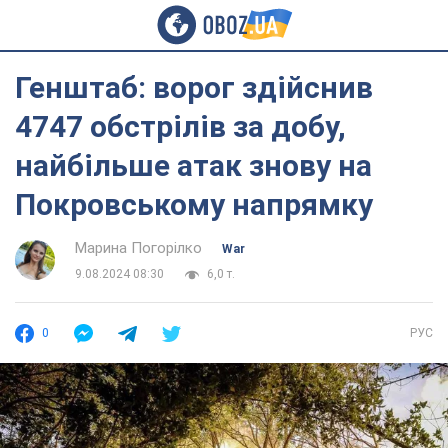
Генштаб: ворог здійснив
4747 обстрілів за добу,
найбільше атак знову на
Покровському напрямку
Марина Погорілко
War
9.08.2024 08:30
6,0 т.
0
РУС