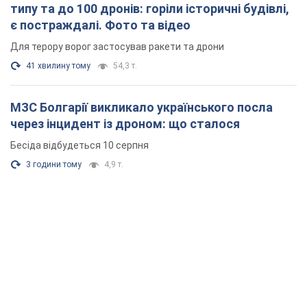
типу та до 100 дронів: горіли історичні будівлі,
є постраждалі. Фото та відео
Для терору ворог застосував ракети та дрони
41 хвилину тому
54,3 т.
МЗС Болгарії викликало українського посла
через інцидент із дроном: що сталося
Бесіда відбудеться 10 серпня
3 години тому
4,9 т.