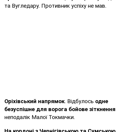
та Вугледару. Противник успіху не мав.
Оріхівський напрямок
. Відбулось
одне
безуспішне для ворога бойове зіткнення
неподалік Малої Токмачки.
На кордоні з Чернігівською та Сумською