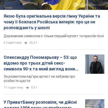
Якою була оригінальна версія гімну України та
чому її боялася Російська імперія: про це не
розповідають у школі
Державним символом є тільки перший куплет та приспів пісні
6 годин тому
26,5 т.
Олександру Пономарьову – 53: що
відомо про трьох дітей секс-
символа 90-х та який вигляд вони
мають
За розвитком кар'єри артист не забував про
особисте щастя
11 годин тому
9,3 т.
У ПриватБанку розповіли, чи дійсні
долари 1996 року: чи приймають