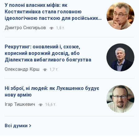
У полоні власних міфів: як
Костянтинівка стала головною
ідеологічною пасткою для російських
окупантів
Дмитро Снєгирьов
1,8 т.
Рекрутинг: оновлений і, схоже,
корисний ворожий досвід, або
Діалектика вибагливого боягузтва
Олександр Кірш
1,7 т.
Ні зброї, ні людей: як Лукашенко будує
нову армію
Ігар Тишкевич
16,6 т.
Всі думки