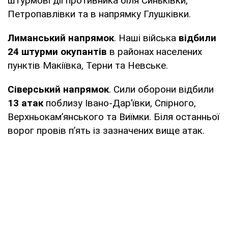
штурмові дії противника біля Синьківки,
Петропавлівки та в напрямку Глушківки.
Лиманський напрямок
. Наші війська
відбили
24 штурми окупантів
в районах населених
пунктів Макіївка, Терни та Невське.
Сіверський напрямок
. Сили оборони відбили
13 атак
поблизу Івано-Дар’ївки, Спірного,
Верхньокам’янського та Виїмки. Біля останньої
ворог провів п’ять із зазначених вище атак.