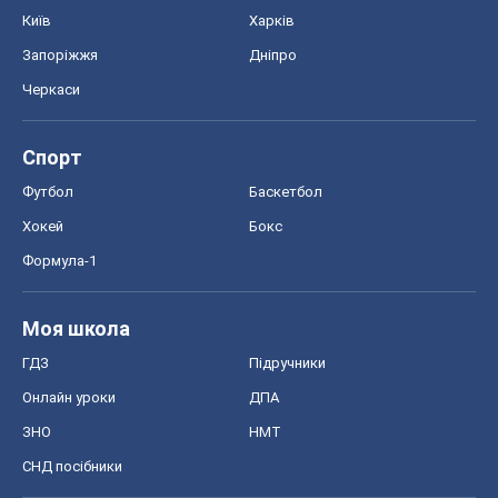
Київ
Харків
Запоріжжя
Дніпро
Черкаси
Спорт
Футбол
Баскетбол
Хокей
Бокс
Формула-1
Моя школа
ГДЗ
Підручники
Онлайн уроки
ДПА
ЗНО
НМТ
СНД посібники