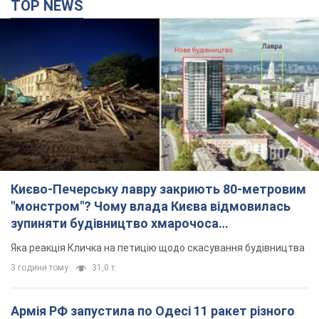
TOP NEWS
Києво-Печерську лавру закриють 80-метровим
"монстром"? Чому влада Києва відмовилась
зупиняти будівництво хмарочоса
"московського вірянина"
Яка реакція Кличка на петицію щодо скасування будівництва
3 години тому
31,0 т.
Армія РФ запустила по Одесі 11 ракет різного