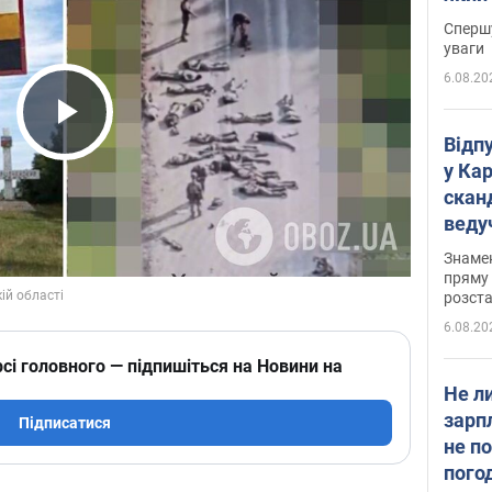
"агр
Спершу
уваги
6.08.20
Play Video
Відп
у Ка
скан
веду
захе
Знаме
пряму 
розста
6.08.20
сі головного — підпишіться на Новини на
Не л
зарп
Підписатися
не п
пого