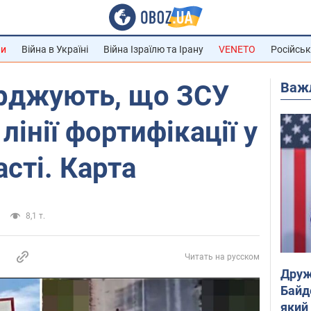
ни
Війна в Україні
Війна Ізраїлю та Ірану
VENETO
Російськ
Важ
ерджують, що ЗСУ
лінії фортифікації у
сті. Карта
8,1 т.
Читать на русском
Друж
Байд
який