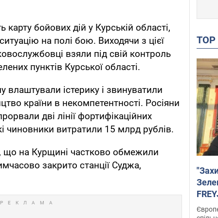
карту бойових дій у Курській області,
TO
ситуацію на полі бою. Виходячи з цієї
ьковослужбовці взяли під свій контроль
лених пунктів Курської області.
 влаштували істерику і звинуватили
цтво країни в некомпетентності. Росіяни
рорвали дві лінії фортифікаційних
кі чиновники витратили 15 млрд рублів.
я, що на Курщині частково обмежили
имчасово закрито станції Суджа,
"Зах
Зеле
FREYJ
підтр
Європе
спільн