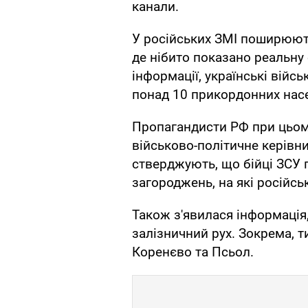
канали.
У російських ЗМІ поширюють 
де нібито показано реальну 
інформації, українські війс
понад 10 прикордонних насе
Пропагандисти РФ при цьому
військово-політичне керівни
стверджують, що бійці ЗСУ п
загороджень, на які російсь
Також з'явилася інформаці
залізничний рух. Зокрема, т
Коренєво та Псьол.