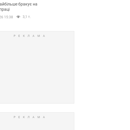
сії
айбільше бракує на
праці
3,1 т.
26 15:38