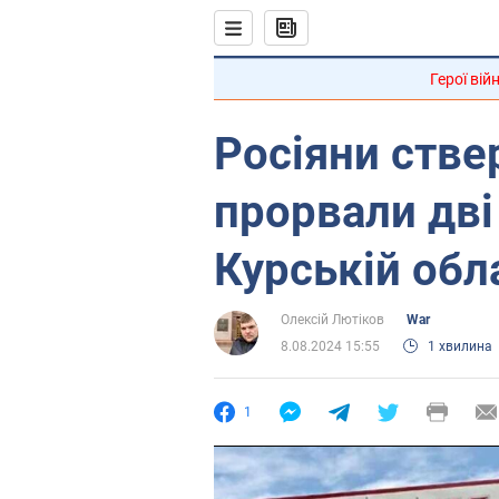
Герої вій
Росіяни ств
прорвали дві 
Курській обла
Олексій Лютіков
War
8.08.2024 15:55
1 хвилина
1