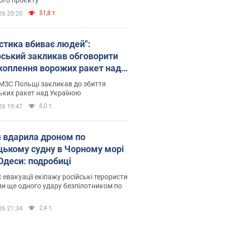
51,8 т.
26 20:20
істика вбиває людей":
рський закликав обговорити
хоплення ворожих ракет над
їною
МЗС Польщі закликав до збиття
ьких ракет над Україною
8,0 т.
26 19:47
я вдарила дроном по
цькому судну в Чорному морі
 Одеси: подробиці
с евакуації екіпажу російські терористи
и ще одного удару безпілотником по
2,4 т.
26 21:34