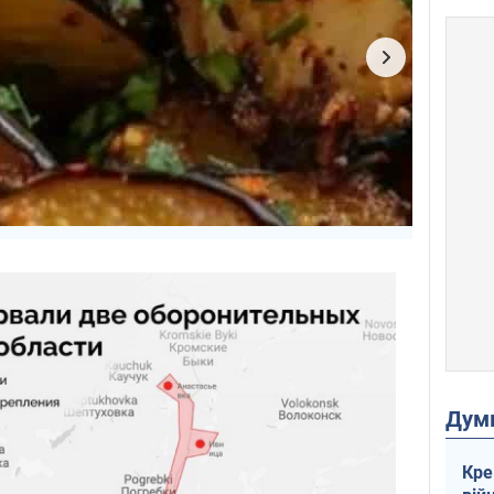
Дум
Кре