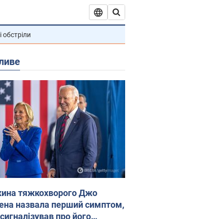
і обстріли
ливе
ина тяжкохворого Джо
ена назвала перший симптом,
 сигналізував про його