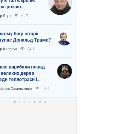
ну в тил Європи:
 загрозою
тична логістика
9,5 т.
ор Ягун
якому боці історії
тупає Дональд Трамп?
7,8 т.
ор Каспрук
иєві вирубали понад
 великих дерев
ади теплотраси і
переч Генплану
1,4 т.
ислав Самойленко