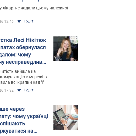
есивний" рак
 лікарі не надали цьому належної
15,0 т.
26 12:46
устка Лесі Нікітюк
рпатах обернулася
далом: чому
чу несправедливо
йтили
нитість вийшла на
комунікацію в мережі та
вила всі крапки над "і"
12,0 т.
26 17:32
ише через
лату: чому українці
оспішають
джуватися на