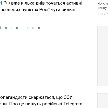
вакан
і
РФ вже кілька днів точаться активні
Чого н
ринку 
населених пунктах Росії чути сильні
6.08.20
ідео дня
ропагандисти скаржаться, що ЗСУ
они. Про це пишуть російські Telegram-