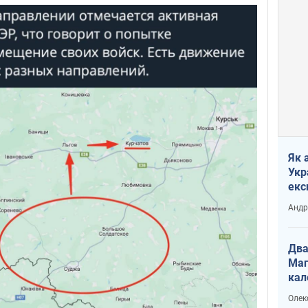
Як 
Укр
екс
наф
Андр
Два
Маг
кал
Олек