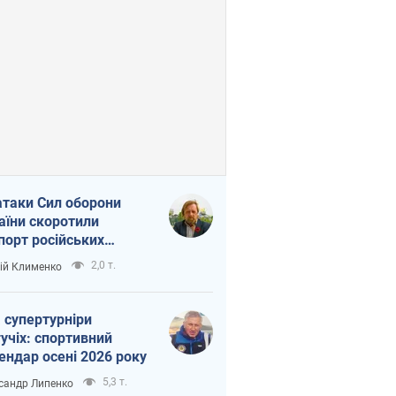
атаки Сил оборони
аїни скоротили
порт російських
топродуктів
2,0 т.
ій Клименко
 супертурніри
учіх: спортивний
ендар осені 2026 року
5,3 т.
сандр Липенко