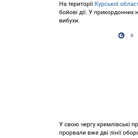
На території
Курської област
бойові дії. У прикордонних 
вибухи.
В
У свою чергу кремлівські п
прорвали вже дві лінії обор