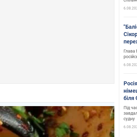
6.08.20
"Бал
Сіко
пере
Укра
Глава 
російс
6.08.20
Росі
німе
біля
Під ча
завдал
судну
6.08.20