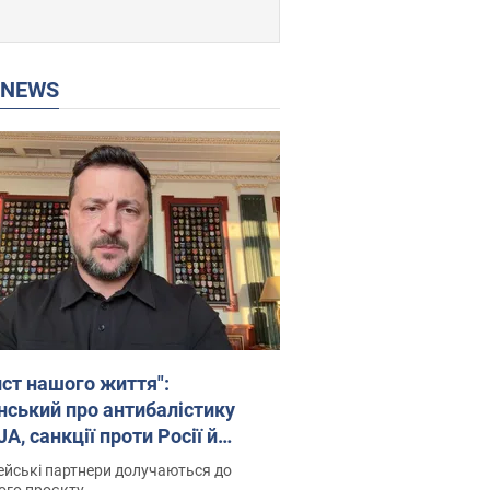
P NEWS
ист нашого життя":
нський про антибалістику
A, санкції проти Росії й
имку аграріїв. Відео
йські партнери долучаються до
ого проєкту