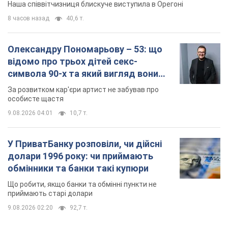
Наша співвітчизниця блискуче виступила в Орегоні
8 часов назад
40,6 т.
Олександру Пономарьову – 53: що
відомо про трьох дітей секс-
символа 90-х та який вигляд вони
мають
За розвитком кар'єри артист не забував про
особисте щастя
9.08.2026 04:01
10,7 т.
У ПриватБанку розповіли, чи дійсні
долари 1996 року: чи приймають
обмінники та банки такі купюри
Що робити, якщо банки та обмінні пункти не
приймають старі долари
9.08.2026 02:20
92,7 т.