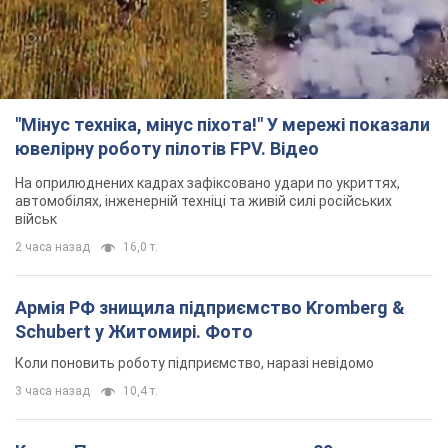
"Мінус техніка, мінус піхота!" У мережі показали
ювелірну роботу пілотів FPV. Відео
На оприлюднених кадрах зафіксовано удари по укриттях,
автомобілях, інженерній техніці та живій силі російських
військ
2 часа назад
16,0 т.
Армія РФ знищила підприємство Kromberg &
Schubert у Житомирі. Фото
Коли поновить роботу підприємство, наразі невідомо
3 часа назад
10,4 т.