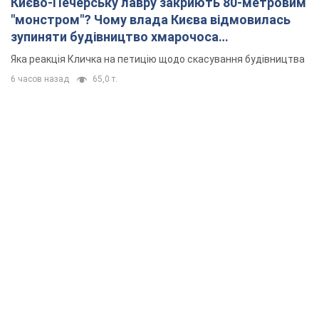
Києво-Печерську лавру закриють 80-метровим
"монстром"? Чому влада Києва відмовилась
зупиняти будівництво хмарочоса
"московського вірянина"
Яка реакція Кличка на петицію щодо скасування будівництва
6 часов назад
65,0 т.