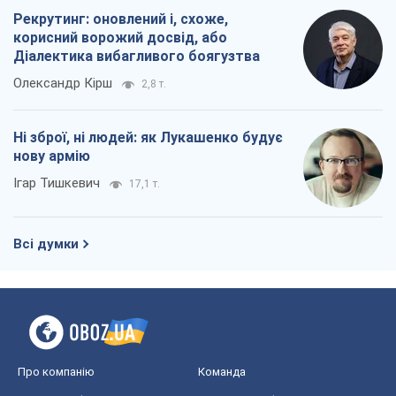
Рекрутинг: оновлений і, схоже,
корисний ворожий досвід, або
Діалектика вибагливого боягузтва
Олександр Кірш
2,8 т.
Ні зброї, ні людей: як Лукашенко будує
нову армію
Ігар Тишкевич
17,1 т.
Всі думки
Про компанію
Команда