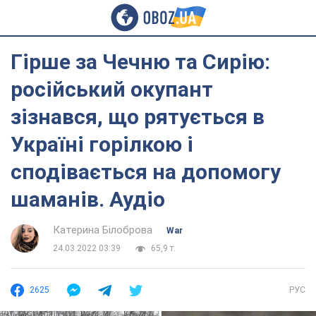
Гірше за Чечню та Сирію:
російський окупант
зізнався, що рятується в
Україні горілкою і
сподівається на допомогу
шаманів. Аудіо
Катерина Білоброва
War
24.03.2022 03:39
65,9 т.
2625
РУС