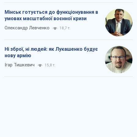
Коли закінчиться війна?
Юрій Хрістензен
11,3 т.
Україна вступила в надзвичайний
економічний стан. Чи є світло вкінці
тунелю?