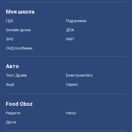
Акції
Сервіс
Food Oboz
Рецепти
Напої
Дієти
Економіка
Ринки та компанії
Макроекономіка
MedOboz
Новини медицини
MAMACLUB
Шоу
Афіша
Плітки