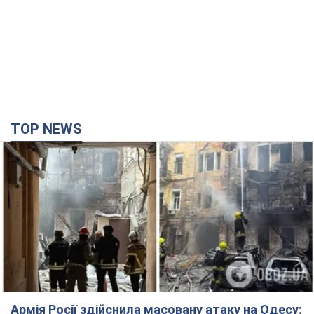
Армія Росії здійснила масовану атаку на Одесу:
горіла історична частина міста, є постраждалі.
Фото та відео
Для терору ворог застосував ракети та дрони
час назад
27,8 т.
Нардепи взяли гроші з бюджету на оренду
елітних квартир у Києві: хто з парламентарів
просив кошти та де поселився
Як працює особлива соціальна гарантія та хто нею