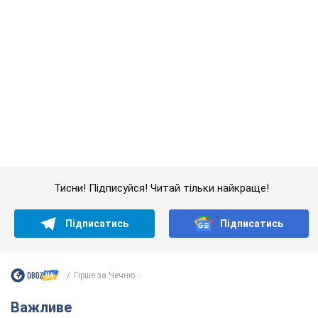
Тисни! Підписуйся! Читай тільки найкраще!
Підписатись
Підписатись
Гірше за Чечню...
Важливе
Якою була оригінальна версія гімну України та