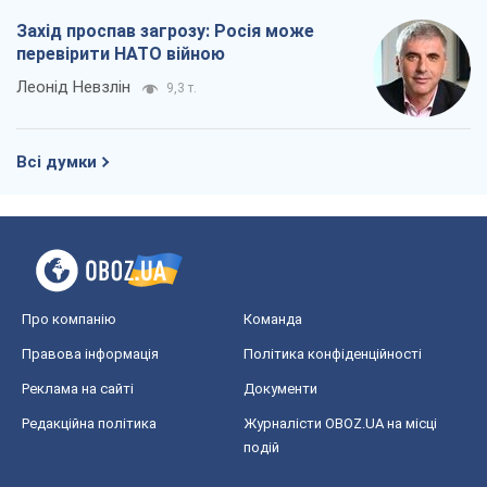
Про компанію
Команда
Правова інформація
Політика конфіденційності
Реклама на сайті
Документи
Редакційна політика
Журналісти OBOZ.UA на місці
подій
OBOZ.UA
Політика
Світ
Розслідування
Блоги
Суспільство
Регіони України
Київ
Харків
Запоріжжя
Дніпро