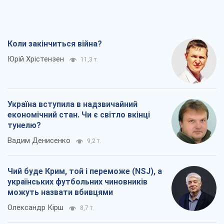
Вадим Денисенко
9,2 т.
Чий буде Крим, той і переможе (NSJ), а
українських футбольних чиновників
можуть назвати вбивцями
Олександр Кірш
8,7 т.
Захід проспав загрозу: Росія може
перевірити НАТО війною
Леонід Невзлін
9,3 т.
Всі думки