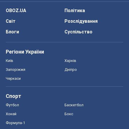
Черкаси
Спорт
Футбол
Баскетбол
Хокей
Бокс
Формула-1
Моя школа
ГДЗ
Підручники
Онлайн уроки
ДПА
ЗНО
НМТ
СНД посібники
Авто
Тест Драйв
Електромобілі