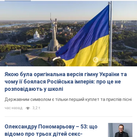
чому її боялася Російська імперія: про це не
розповідають у школі
Державним символом є тільки перший куплет та приспів пісні
час назад
3,2 т.
Олександру Пономарьову – 53: що
відомо про трьох дітей секс-
символа 90-х та який вигляд вони
мають
За розвитком кар'єри артист не забував про
особисте щастя
7 часов назад
6,9 т.
У ПриватБанку розповіли, чи дійсні
долари 1996 року: чи приймають
обмінники та банки такі купюри
Що робити, якщо банки та обмінні пункти не
приймають старі долари