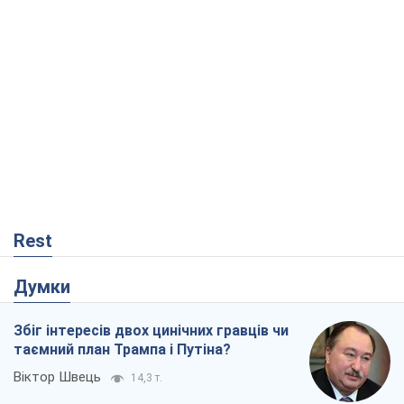
Rest
Думки
Збіг інтересів двох цинічних гравців чи
таємний план Трампа і Путіна?
Віктор Швець
14,3 т.
Мінськ готується до функціонування в
умовах масштабної воєнної кризи
Олександр Левченко
18,7 т.
Ні зброї, ні людей: як Лукашенко будує
нову армію
Ігар Тишкевич
15,8 т.