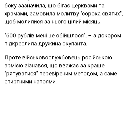
боку зазначила, що бігає церквами та
храмами, замовила молитву "сорока святих",
щоб молилися за нього цілий місяць.
"600 рублів мені це обійшлося", – з докором
підкреслила дружина окупанта.
Проте військовослужбовець російською
армією зізнався, що вважає за краще
"рятуватися" перевіреним методом, а саме
спиртними напоями.