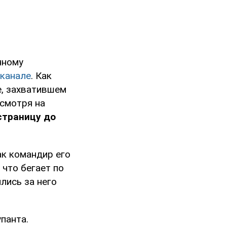
нному
-канале
. Как
е, захватившем
есмотря на
страницу до
ак командир его
что бегает по
лись за него
панта.