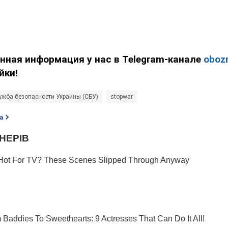
нная информация у нас в Telegram-канале
obozr
йки!
ужба безопасности Украины (СБУ)
stopwar
а