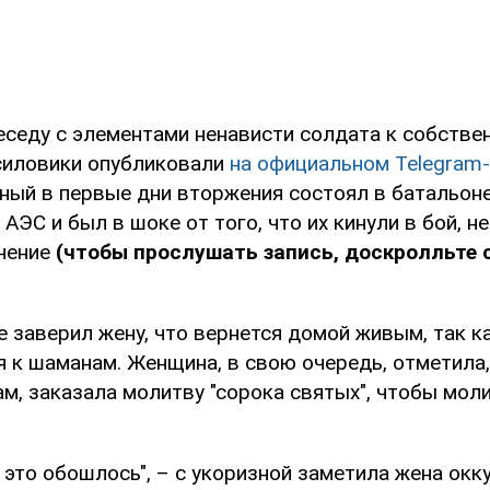
седу с элементами ненависти солдата к собстве
силовики опубликовали
на официальном Telegram
нный в первые дни вторжения состоял в батальон
ЭС и был в шоке от того, что их кинули в бой, н
чение
(чтобы прослушать запись, доскролльте 
 заверил жену, что вернется домой живым, так к
 к шаманам. Женщина, в свою очередь, отметила, 
м, заказала молитву "сорока святых", чтобы моли
 это обошлось", – с укоризной заметила жена окку