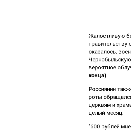
Жалостливую бе
правительству 
оказалось, вое
Чернобыльскую А
вероятное облу
конца)
.
Россиянин также
роты обращался
церквям и храма
целый месяц.
"600 рублей мне