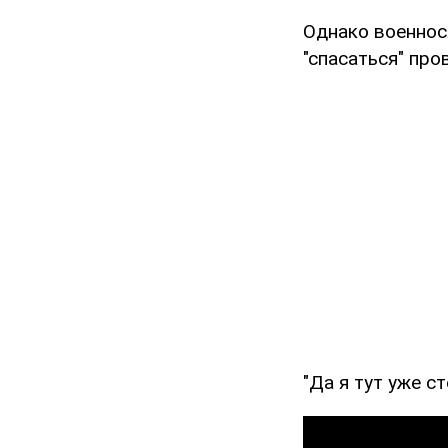
Однако военнос
"спасаться" пр
"Да я тут уже с