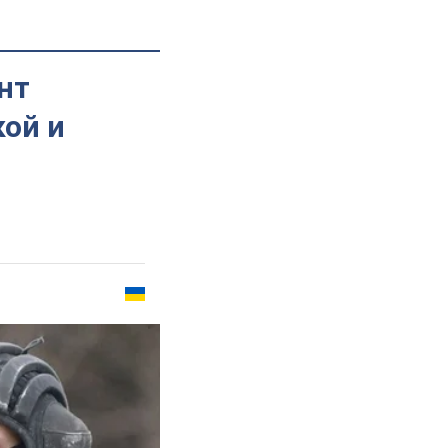
нт
кой и