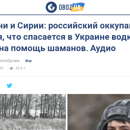
и и Сирии: российский оккупа
, что спасается в Украине вод
 на помощь шаманов. Аудио
Белоброва
War
39
65,9 т.