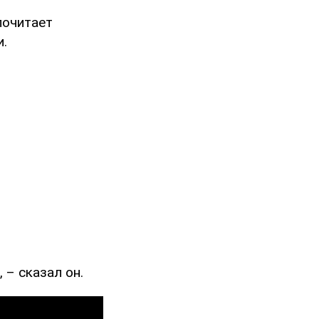
почитает
и.
 – сказал он.