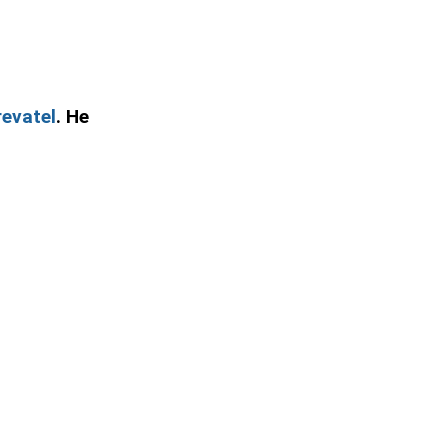
evatel
. Не