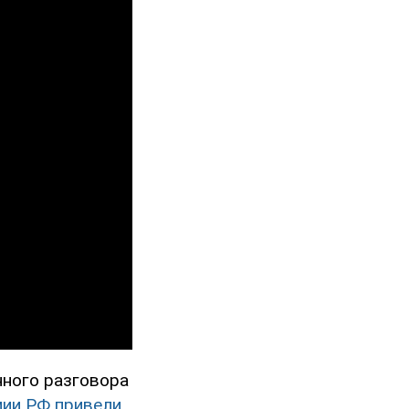
нного разговора
мии РФ привели