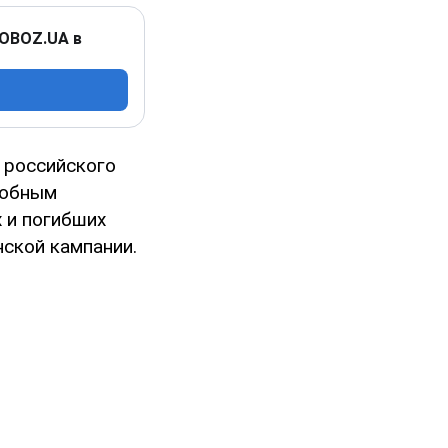
 OBOZ.UA в
 российского
одобным
х и погибших
ской кампании.