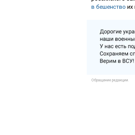
в бешенство
их 