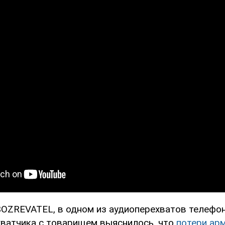
OZREVATEL, в одном из аудиоперехватов телефо
хватчика с товарищем выяснилось, что
потери ар