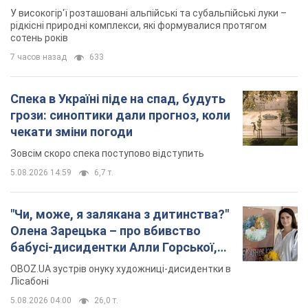
У високогір'ї розташовані альпійські та субальпійські луки –
рідкісні природні комплекси, які формувалися протягом
сотень років
7 часов назад
633
Спека в Україні піде на спад, будуть
грози: синоптики дали прогноз, коли
чекати зміни погоди
Зовсім скоро спека поступово відступить
5.08.2026 14:59
6,7 т.
"Чи, може, я залякана з дитинства?"
Олена Зарецька – про вбивство
бабусі-дисидентки Алли Горської,
критику Дмитра Стуса та втечу в
OBOZ.UA зустрів онуку художниці-дисидентки в
Португалію з 5 дітьми
Лісабоні
5.08.2026 04:00
26,0 т.