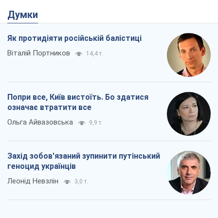
Думки
Як протидіяти російській балістиці
Віталій Портников
14,4 т.
Попри все, Київ вистоїть. Бо здатися
означає втратити все
Ольга Айвазовська
9,9 т.
Захід зобов'язаний зупинити путінський
геноцид українців
Леонід Невзлін
3,0 т.