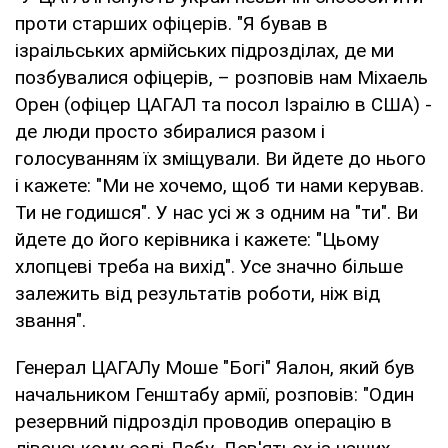
проти старших офіцерів. "Я бував в
ізраільських армійських підрозділах, де ми
позбувалися офіцерів, – розповів нам Міхаель
Орен (офіцер ЦАГАЛ та посол Ізраілю в США) -
де люди просто збиралися разом і
голосуванням їх зміщували. Ви йдете до нього
і кажете: "Ми не хочемо, щоб ти нами керував.
Ти не годишся". У нас усі ж з одним на "ти". Ви
йдете до його керівника і кажете: "Цьому
хлопцеві треба на вихід". Усе значно більше
залежить від результатів роботи, ніж від
звання".
Генерал ЦАГАЛу Моше "Богі" Яалон, який був
начальником Генштабу армії, розповів: "Один
резервний підрозділ проводив операцію в