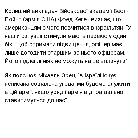
Колишній викладач Військової академії Вест-
Пойнт (армія США) Фред Кеген визнає, що
американцям є чого повчитися в ізраїльтян: "У
нашій ситуації стимули мають перекіс у один
бік. Щоб отримати підвищення, офіцер має
лише догодити старшим за нього офіцерам.
Його підлеглі ніяк не можуть на це вплинути".
Як пояснює Міхаель Орен, "в Ізраїлі існує
неписана соціальна угода: ми будемо служити
в цій армії, якщо уряд і армія відповідально
ставитимуться до нас".