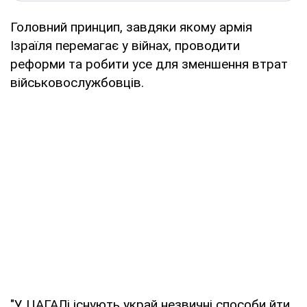
Головний принцип, завдяки якому армія
Ізраїля перемагає у війнах, проводити
реформи та робити усе для зменшення втрат
військовослужбовців.
"У ЦАГАЛі існують украй незвичні способи йти