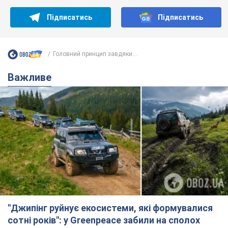
Підписатись
Підписатись
Головний принцип завдяки...
Важливе
"Джипінг руйнує екосистеми, які формувалися
сотні років": у Greenpeace забили на сполох