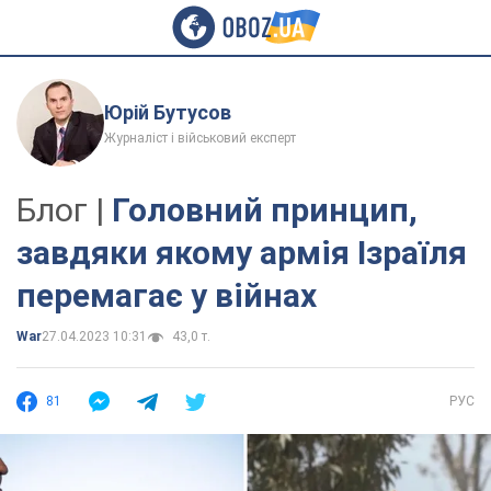
Юрій Бутусов
Журналіст і військовий експерт
Блог |
Головний принцип,
завдяки якому армія Ізраїля
перемагає у війнах
War
27.04.2023 10:31
43,0 т.
81
РУС