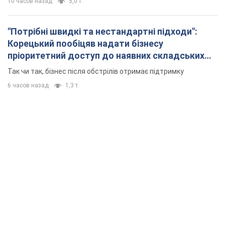
10 часов назад
5,0 т.
"Потрібні швидкі та нестандартні підходи":
Корецький пообіцяв надати бізнесу
пріоритетний доступ до наявних складських
приміщень
Так чи так, бізнес після обстрілів отримає підтримку
6 часов назад
1,3 т.