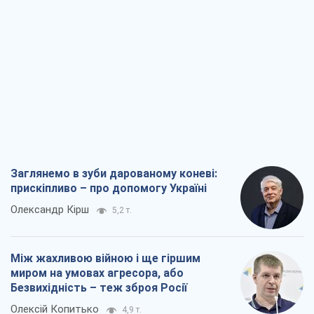
Заглянемо в зуби дарованому коневі:
прискіпливо – про допомогу Україні
Олександр Кірш
5,2 т.
Між жахливою війною і ще гіршим
миром на умовах агресора, або
Безвихідність – теж зброя Росії
Олексій Копитько
4,9 т.