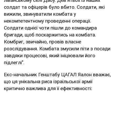
ліванському селі Дабу. Дев'ятьох із наших
солдат та офіцерів було вбито. Солдати, які
вижили, звинуватили комбата у
некомпетентному проведенні операції.
Солдати однієї чоти пішли до командира
бригади, щоб поскаржитись на комбата.
Комбриг, звичайно, провів власне
розслідування. Комбата змусили піти з посади
завдяки процесові, який ініціювали його
підлеглі".
Екс-начальник Генштабу ЦАГАЛ Яалон вважає,
що ця унікальна риса ізраїльської армії
критично важлива для її ефективності: