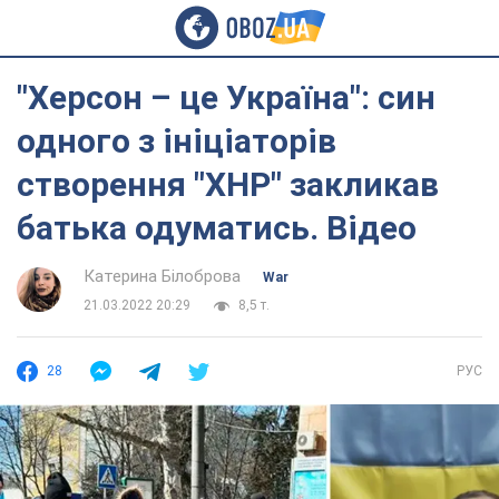
"Херсон – це Україна": син
одного з ініціаторів
створення "ХНР" закликав
батька одуматись. Відео
Катерина Білоброва
War
21.03.2022 20:29
8,5 т.
28
РУС