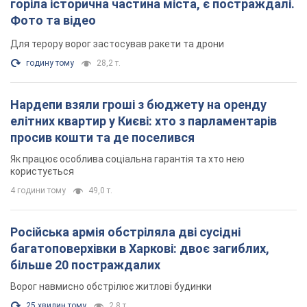
горіла історична частина міста, є постраждалі.
Фото та відео
Для терору ворог застосував ракети та дрони
годину тому
28,2 т.
Нардепи взяли гроші з бюджету на оренду
елітних квартир у Києві: хто з парламентарів
просив кошти та де поселився
Як працює особлива соціальна гарантія та хто нею
користується
4 години тому
49,0 т.
Російська армія обстріляла дві сусідні
багатоповерхівки в Харкові: двоє загиблих,
більше 20 постраждалих
Ворог навмисно обстрілює житлові будинки
25 хвилин тому
2,8 т.