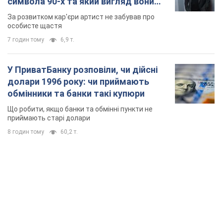
символа 90-х та який вигляд вони
мають
За розвитком кар'єри артист не забував про
особисте щастя
7 годин тому
6,9 т.
У ПриватБанку розповіли, чи дійсні
долари 1996 року: чи приймають
обмінники та банки такі купюри
Що робити, якщо банки та обмінні пункти не
приймають старі долари
8 годин тому
60,2 т.