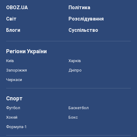
OBOZ.UA
Політика
Світ
Розслідування
Блоги
Суспільство
Регіони України
Київ
Харків
Запоріжжя
Дніпро
Черкаси
Спорт
Футбол
Баскетбол
Хокей
Бокс
Формула-1