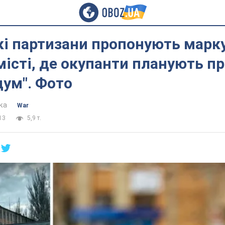
кі партизани пропонують марк
 місті, де окупанти планують п
ум". Фото
ка
War
13
5,9 т.