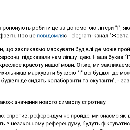
пропонують робити це за допомогою літери "Ї", як
фавіті. Про це
повідомля
є Telegram-канал "Жовта 
ли, що закликаємо маркувати будівлі де може про
херсонці підсказали нам ліпшу ідею. Наша буква "Ї"
підкреслює красоту нашої мови. Отже, ми закликаєм
рихильників маркувати буквою "Ї" всі будівлі де мо
 будівлі де сидять колаборанти та окупанти", - за
акож значення нового символу спротиву.
ає: спротив; референдум не пройде, ми знаємо як ді
ть в незаконному референдуму, будуть фіксуватис