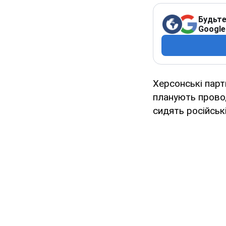
Будьте
Google
Херсонські парт
планують прово
сидять російськ