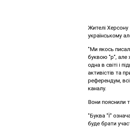
Жителі Херсону 
українському ал
"Ми якось писа
буквою "р", але 
одна в світі і 
активістів та п
референдум, всі
каналу.
Вони пояснили т
"Буква "Ї" означ
буде брати учас