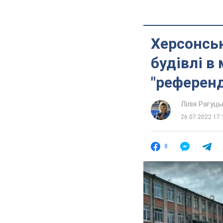
Херсонсь
будівлі в
"референд
Лілія Рагуць
26.07.2022 17:
8