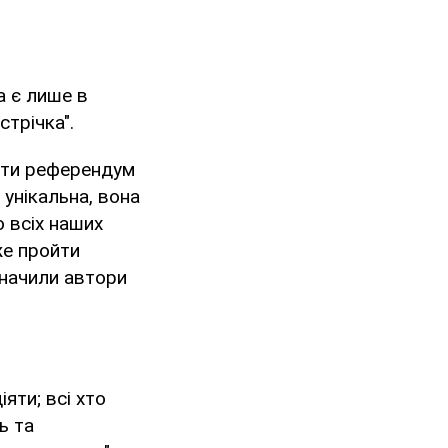
а є лише в
стрічка".
йти референдум
 унікальна, вона
о всіх наших
же пройти
значили автори
яти; всі хто
ь та