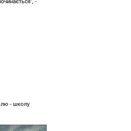
очинається", -
влю - школу