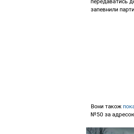
передаватись до
запевнили парти
Вони також
пок
№50 за адресою 