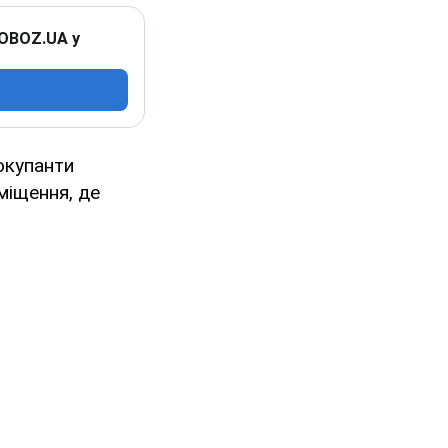
 OBOZ.UA у
окупанти
міщення, де