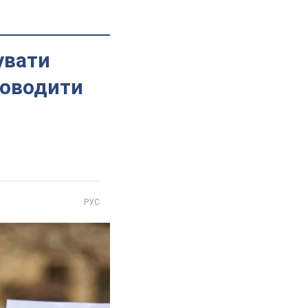
увати
роводити
РУС