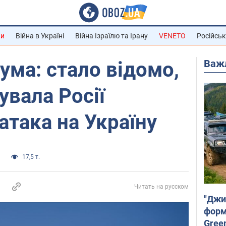
ни
Війна в Україні
Війна Ізраїлю та Ірану
VENETO
Російськ
Важ
ума: стало відомо,
увала Росії
атака на Україну
и
17,5 т.
Читать на русском
"Джи
форму
Gree