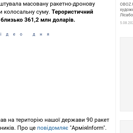
диси
лаштувала масовану ракетно-дронову
OBOZ.U
Горсь
художн
и колосальну суму.
Терористичний
Лісабо
Дмит
 близько 361,2 млн доларів.
в По
5.08.20
ідео дня
ав на територію нашої держави 90 ракет
тників. Про це
повідомляє
"АрміяInform".