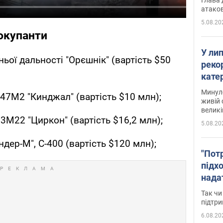
атаков
5.08.20
окупанти
У ли
ньої дальності "Орєшнік" (вартість $50
рекор
кате
опри
Минуло
-47М2 "Кинджал" (вартість $10 млн);
живій 
великі
3М22 "Циркон" (вартість $16,2 млн);
5.08.20
ндер-М", С-400 (вартість $120 млн);
"Пот
підх
нада
дост
Так чи
прим
підтр
6.08.20