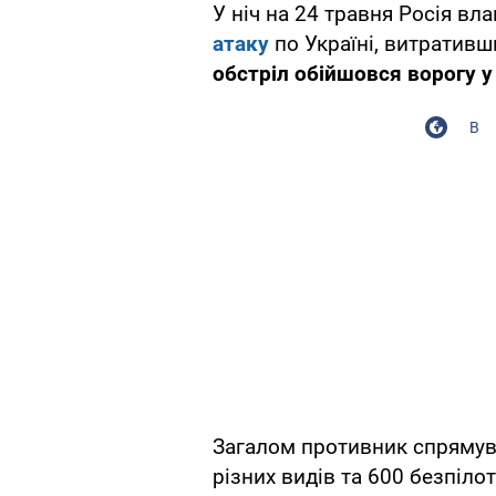
У ніч на 24 травня Росія в
атаку
по Україні, витративш
обстріл обійшовся ворогу у
В
Загалом противник спрямув
різних видів та 600 безпіло