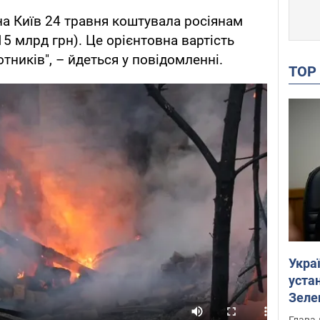
на Київ 24 травня коштувала росіянам
5 млрд грн). Це орієнтовна вартість
отників", – йдеться у повідомленні.
TO
Укра
устан
Зеле
Глава 