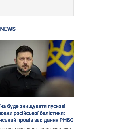
P NEWS
їна буде знищувати пускові
овки російської балістики:
нський провів засідання РНБО
держави заявив, що установки будуть