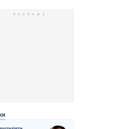
ки
протидіяти