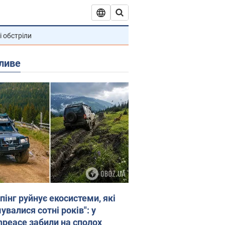
і обстріли
ливе
пінг руйнує екосистеми, які
валися сотні років": у
npeace забили на сполох