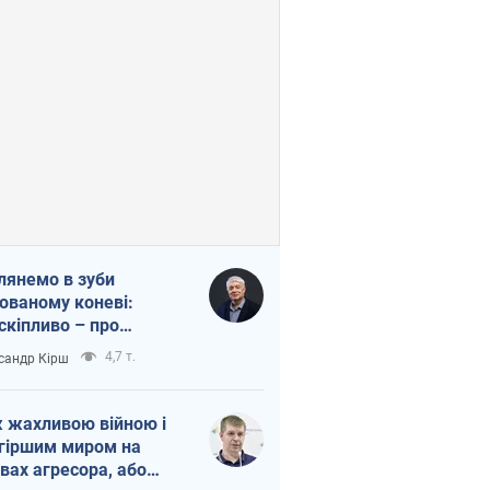
лянемо в зуби
ованому коневі:
скіпливо – про
омогу Україні
4,7 т.
сандр Кірш
 жахливою війною і
гіршим миром на
вах агресора, або