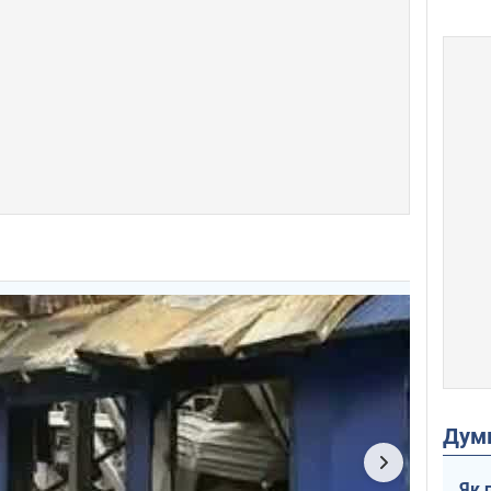
Дум
Як 