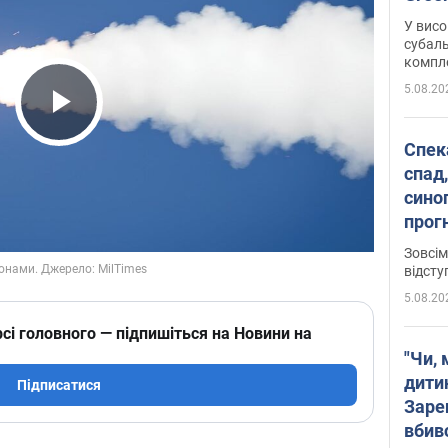
У висо
субаль
комплек
сотень
5.08.20
Play Video
Спека
спад,
сино
прог
змін
Зовсім
відсту
5.08.20
сі головного — підпишіться на Новини на
"Чи, 
дити
Підписатися
Заре
вбив