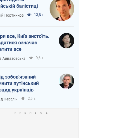
ійській балістиці
13,8 т.
лій Портников
ри все, Київ вистоїть.
здатися означає
атити все
9,6 т.
а Айвазовська
ід зобов'язаний
инити путінський
оцид українців
2,5 т.
ід Невзлін