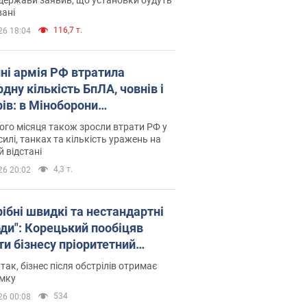
ані
116,7 т.
26 18:04
пні армія РФ втратила
дну кількість БпЛА, човнів і
рів: в Міноборони
люднили статистику
го місяця також зросли втрати РФ у
силі, танках та кількість уражень на
й відстані
4,3 т.
26 20:02
рібні швидкі та нестандартні
оди": Корецький пообіцяв
ти бізнесу пріоритетний
уп до наявних складських
 так, бізнес після обстрілів отримає
іщень
имку
534
26 00:08