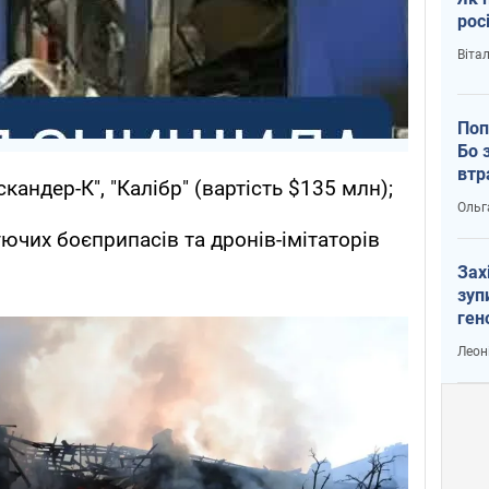
рос
Віта
Поп
Бо 
втр
скандер-К", "Калібр" (вартість $135 млн);
Ольг
ючих боєприпасів та дронів-імітаторів
Зах
зуп
ген
Леон