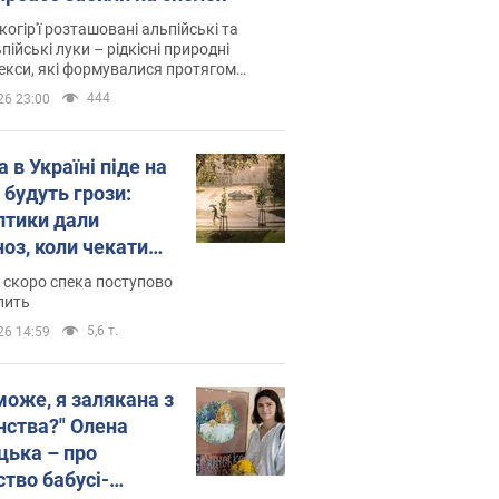
когір'ї розташовані альпійські та
пійські луки – рідкісні природні
си, які формувалися протягом
 років
444
26 23:00
 в Україні піде на
 будуть грози:
птики дали
ноз, коли чекати
и погоди
 скоро спека поступово
пить
5,6 т.
26 14:59
може, я залякана з
нства?" Олена
цька – про
ство бабусі-