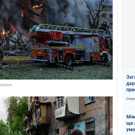
Заг
дар
при
доп
Олек
Між
ще 
умо