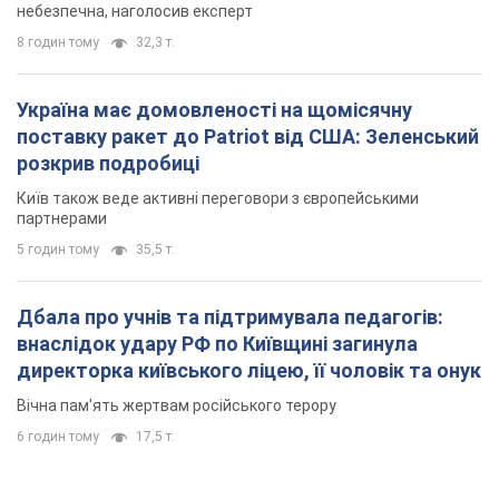
небезпечна, наголосив експерт
8 годин тому
32,3 т.
Україна має домовленості на щомісячну
поставку ракет до Patriot від США: Зеленський
розкрив подробиці
Київ також веде активні переговори з європейськими
партнерами
5 годин тому
35,5 т.
Дбала про учнів та підтримувала педагогів:
внаслідок удару РФ по Київщині загинула
директорка київського ліцею, її чоловік та онук
Вічна пам'ять жертвам російського терору
6 годин тому
17,5 т.