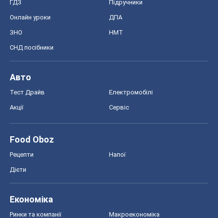
ГДЗ
Підручники
Онлайн уроки
ДПА
ЗНО
НМТ
СНД посібники
Авто
Тест Драйв
Електромобілі
Акції
Сервіс
Food Oboz
Рецепти
Напої
Дієти
Економіка
Ринки та компанії
Макроекономіка