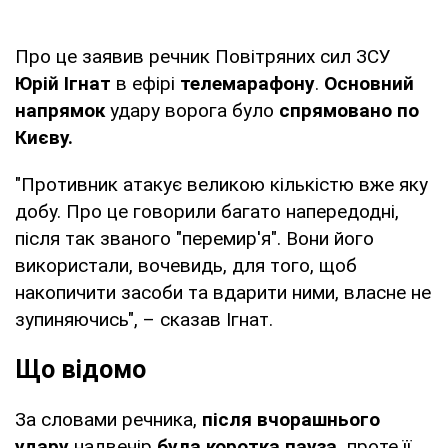
Про це заявив речник Повітряних сил ЗСУ
Юрій Ігнат
в ефірі
телемарафону
.
Основний
напрямок
удару ворога було
спрямовано по
Києву.
"Противник атакує великою кількістю вже яку
добу. Про це говорили багато напередодні,
після так званого "перемир'я". Вони його
використали, вочевидь, для того, щоб
накопичити засоби та вдарити ними, власне не
зупиняючись", – сказав Ігнат.
Що відомо
За словами речника,
після вчорашнього
удару
надвечір
була коротка пауза,
проте її