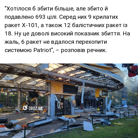
"Хотілося б збити більше, але збито й
подавлено 693 цілі. Серед них 9 крилатих
ракет Х-101, а також 12 балістичних ракет із
18. Ну це доволі високий показник збиття. На
жаль, 6 ракет не вдалося перехопити
системою Patriot", – розповів речник.