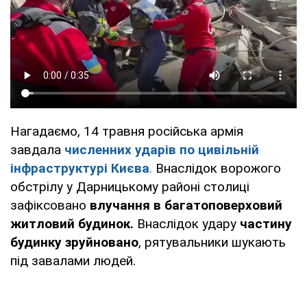
Нагадаємо, 14 травня російська армія
завдала
численних ударів по цивільній
інфраструктурі Києва
.
Внаслідок ворожого
обстрілу у Дарницькому районі столиці
зафіксовано
влучання в багатоповерховий
житловий будинок.
Внаслідок удару
частину
будинку зруйновано
, рятувальники шукають
під завалами людей.