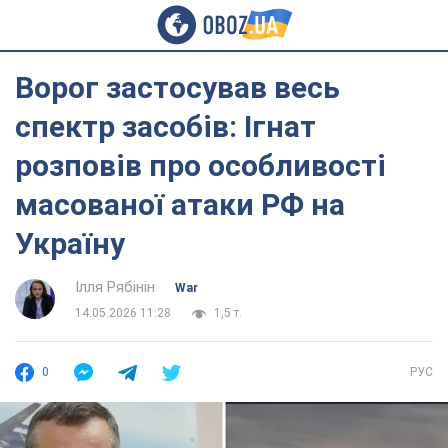
Ворог застосував весь
спектр засобів: Ігнат
розповів про особливості
масованої атаки РФ на
Україну
Ілля Рябінін
War
14.05.2026 11:28
1,5 т.
0
РУС