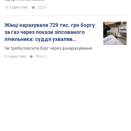
10 годин тому
22,3 т.
Жінці нарахували 729 тис. грн боргу
за газ через покази зіпсованого
лічильника: суддя ухвалив
неочікуване рішення
Чи треба платити борг через донарахування
5 годин тому
30,6 т.