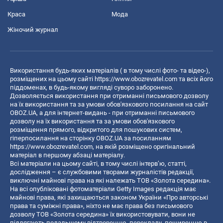
Краса
Мода
Жіночий журнал
Використання будь-яких матеріалів ( в тому числі фото- та відео-),
розміщених на цьому сайті
https://www.obozrevatel.com
та всіх його
піддоменах, в будь-якому вигляді суворо заборонено.
Дозволяється використання при отриманні письмового дозволу
на їх використання та за умови обов'язкового посилання на сайт
OBOZ.UA, а для інтернет-видань - при отриманні письмового
дозволу на їх використання та за умови обов'язкового
розміщення прямого, відкритого для пошукових систем,
гіперпосилання на сторінку OBOZ.UA за посиланням
https://www.obozrevatel.com
, на якій розміщено оригінальний
матеріал в першому абзаці матеріалу.
Всі матеріали на цьому сайті, в тому числі інтерв’ю, статті,
дослідження – є службовими творами журналістів редакції,
виключні майнові права на які належать ТОВ «Золота середина».
На всі опубліковані фотоматеріали Getty Images редакція має
майнові права, які захищаються законом України «Про авторські
права та суміжні права», ніхто не має права без письмового
дозволу ТОВ «Золота середина» їх використовувати, вони не
підлягають подальшому відтворенню, перекладу, поширенню в