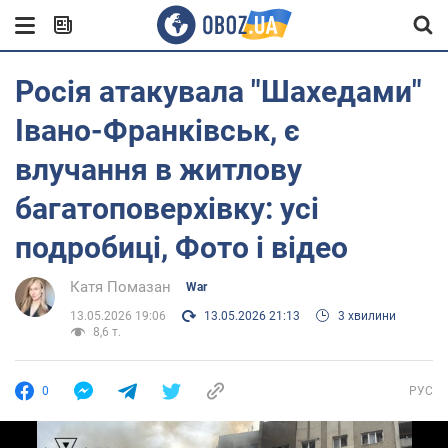
Росія атакувала "Шахедами"
Івано-Франківськ, є
влучання в житлову
багатоповерхівку: усі
подробиці, Фото і відео
Катя Помазан
War
13.05.2026 19:06
13.05.2026 21:13
3 хвилини
8,6 т.
0
РУС