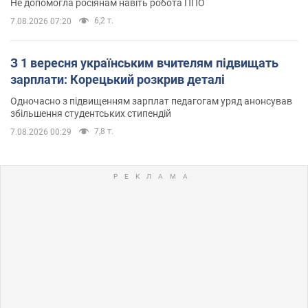
Не допомогла росіянам навіть робота ППО
6,2 т.
7.08.2026 07:20
З 1 вересня українським вчителям підвищать
зарплати: Корецький розкрив деталі
Одночасно з підвищенням зарплат педагогам уряд анонсував
збільшення студентських стипендій
7,8 т.
7.08.2026 00:29