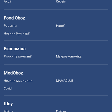
Акції
Сервіс
Food Oboz
Рецепти
Напої
Новини Кулінарії
Економіка
Ринки та компанії
Макроекономіка
MedOboz
Новини медицини
MAMACLUB
Covid
Шоу
Афіша
Плітки