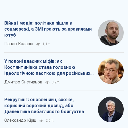
Війна і медіа: політика пішла в
соцмережі, а ЗМІ грають за правилами
ютуб
Павло Казарін
1,1 т.
У полоні власних міфів: як
Костянтинівка стала головною
ідеологічною пасткою для російських
окупантів
Дмитро Снєгирьов
3,2 т.
Рекрутинг: оновлений і, схоже,
корисний ворожий досвід, або
Діалектика вибагливого боягузтва
Олександр Кірш
2,6 т.