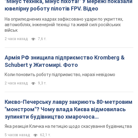
"Мінус техніка, мінус піхота!" У мережі показали
ювелірну роботу пілотів FPV. Відео
На оприлюднених кадрах зафіксовано удари по укриттях,
автомобілях, інженерній техніці та живій силі російських
військ
2 часа назад
7,6 т.
Армія РФ знищила підприємство Kromberg &
Schubert у Житомирі. Фото
Коли поновить роботу підприємство, наразі невідомо
2 часа назад
9,3 т.
Києво-Печерську лавру закриють 80-метровим
"монстром"? Чому влада Києва відмовилась
зупиняти будівництво хмарочоса
"московського вірянина"
Яка реакція Кличка на петицію щодо скасування будівництва
5 часов назад
62,1 т.