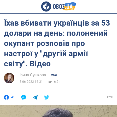
Їхав вбивати українців за 53
долари на день: полонений
окупант розповів про
настрої у "другій армії
світу". Відео
Ірина Сушкова
War
8.06.2022 16:31
6,9 т.
46
РУС