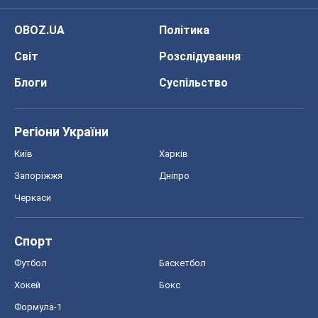
OBOZ.UA
Політика
Світ
Розслідування
Блоги
Суспільство
Регіони України
Київ
Харків
Запоріжжя
Дніпро
Черкаси
Спорт
Футбол
Баскетбол
Хокей
Бокс
Формула-1