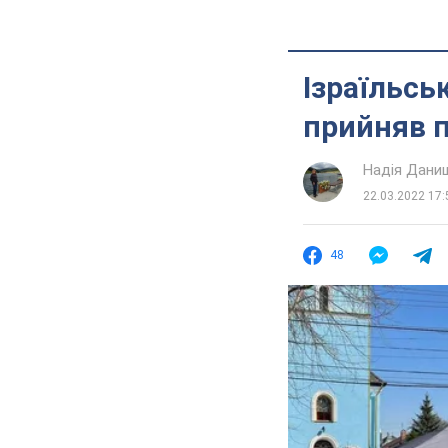
Ізраїльсь
прийняв п
Надія Дани
22.03.2022 17:
48