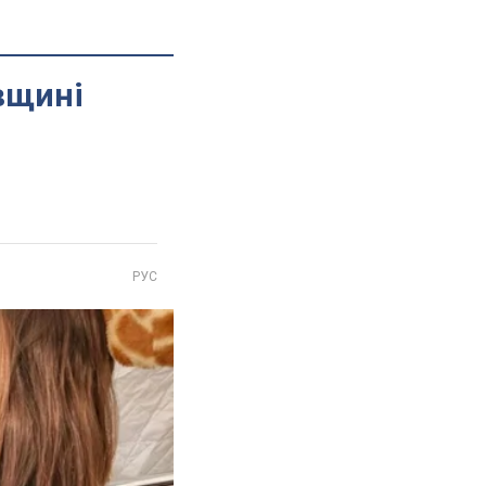
вщині
РУС