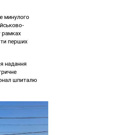
е минулого
ійськово-
у рамках
ати перших
ля надання
тричне
рсонал шпиталю