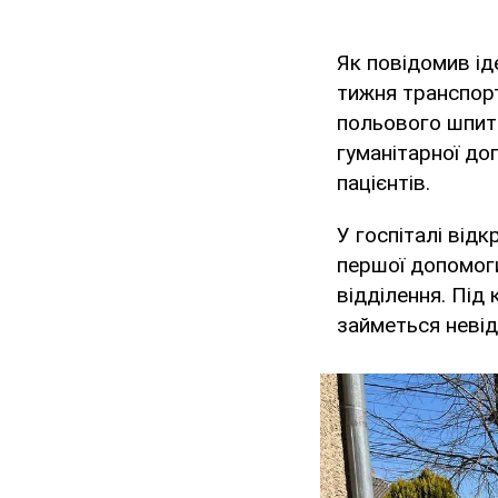
Як повідомив і
тижня транспор
польового шпита
гуманітарної до
пацієнтів.
У госпіталі від
першої допомог
відділення. Під
займеться невід