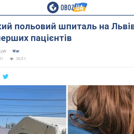
кий польовий шпиталь на Льві
ерших пацієнтів
щук
War
51
26,0 т.