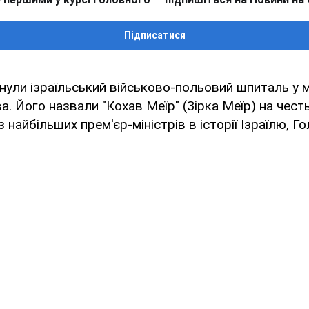
Підписатися
рнули ізраїльський військово-польовий шпиталь у м
а. Його назвали "Кохав Меїр" (Зірка Меїр) на чес
з найбільших прем'єр-міністрів в історії Ізраїлю, Г