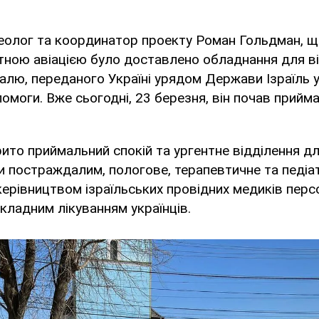
деолог та координатор проекту Роман Гольдман, щ
тною авіацією було доставлено обладнання для в
лю, переданого Україні урядом Держави Ізраїль 
помоги. Вже сьогодні, 23 березня, він почав прийм
крито приймальний спокій та ургентне відділення д
и постраждалим, пологове, терапевтичне та педіа
 керівництвом ізраїльських провідних медиків пе
кладним лікуванням українців.