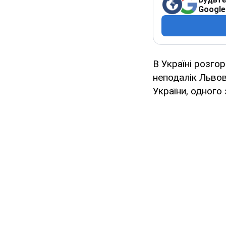
Google
В Україні розго
неподалік Львов
України, одного 