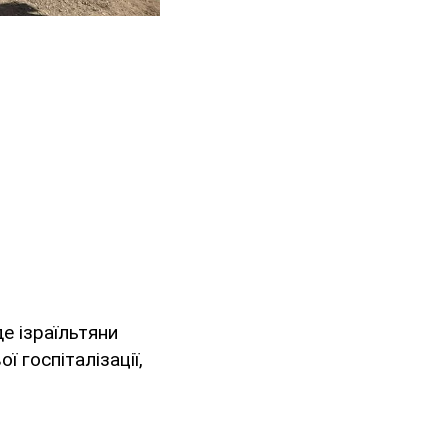
де ізраїльтяни
 госпіталізації,