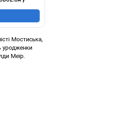
істі Мостиська,
ть уродженки
олди Меїр.