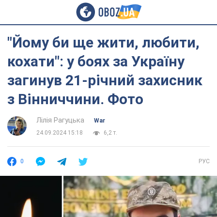
"Йому би ще жити, любити,
кохати": у боях за Україну
загинув 21-річний захисник
з Вінниччини. Фото
Лілія Рагуцька
War
24.09.2024 15:18
6,2 т.
0
РУС