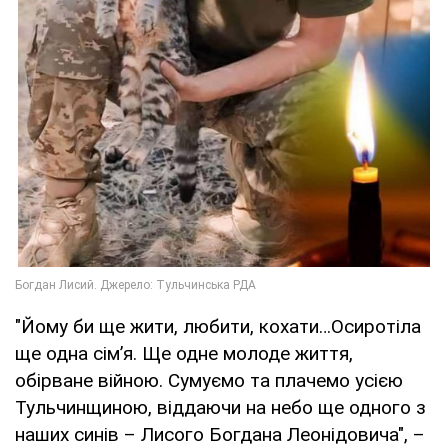
"Йому би ще жити, любити, кохати…Осиротіла
ще одна сім’я. Ще одне молоде життя,
обірване війною. Сумуємо та плачемо усією
Тульчинщиною, віддаючи на небо ще одного з
наших синів – Лисого Богдана Леонідовича", –