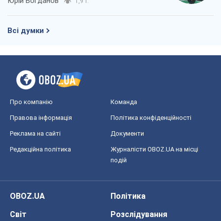
Кирило Татарінов
927
Посмертна "презумпція винуватості":
хто дозволив ТЦК судити загиблих
захисників
Марина Ставнійчук
2,9 т.
Росія прагне деморалізувати
український тил. Що варто собі
нагадати
Юрій Богданов
1,9 т.
Всі думки