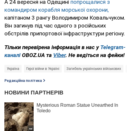
А 24 вересня на Одещині
попрощалися з
командиром корабля морської охорони,
капітаном 3 рангу Володимиром Ковальчуком.
Він загинув під час одного з російських
обстрілів припортової інфраструктури регіону.
Тільки перевірена інформація в нас у
Telegram-
каналі
OBOZ.UA та
Viber
. Не ведіться на фейки!
Україна
Герої війни в Україні
Загибель українських військових
В
Редакційна політика