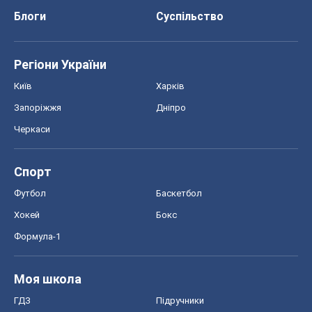
Про компанію
Команда
Правова інформація
Політика конфіденційності
Реклама на сайті
Документи
Редакційна політика
Журналісти OBOZ.UA на місці
подій
OBOZ.UA
Політика
Світ
Розслідування
Блоги
Суспільство
Регіони України
Київ
Харків