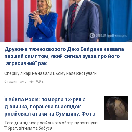
Ти ще не читаєш наш Telegram? А даремно! Підписуйся
Підписатись
Підписатись
"Йому би ще...
Важливе