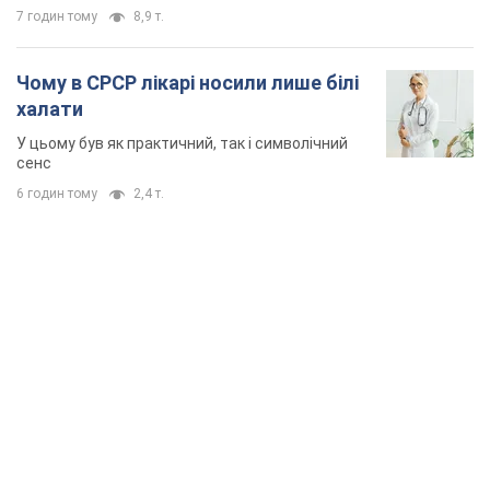
Дружина тяжкохворого Джо Байдена назвала
перший симптом, який сигналізував про його
"агресивний" рак
Спершу лікарі не надали цьому належної уваги
6 годин тому
9,9 т.
Її вбила Росія: померла 13-річна
дівчинка, поранена внаслідок
російської атаки на Сумщину. Фото
Того дня під час російського обстрілу загинули
її брат, вітчим та бабуся
7 годин тому
8,9 т.
Чому в СРСР лікарі носили лише білі
халати
У цьому був як практичний, так і символічний