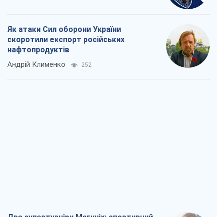
Rest
Думки
Кремль переносить війну в тил Європи:
під загрозою критична логістика
Віктор Ягун
5,3 т.
На якому боці історії виступає Дональд
Трамп?
Віктор Каспрук
5,5 т.
Як атаки Сил оборони України
скоротили експорт російських
нафтопродуктів
Андрій Клименко
252