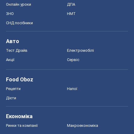
Запоріжжя
Дніпро
Черкаси
Спорт
Футбол
Баскетбол
Хокей
Бокс
Формула-1
Моя школа
ГДЗ
Підручники
Онлайн уроки
ДПА
ЗНО
НМТ
СНД посібники
Авто