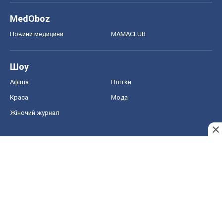
Тест Драйв
Електромобілі
Акції
Сервіс
Food Oboz
Рецепти
Напої
Дієти
Економіка
Ринки та компанії
Макроекономіка
MedOboz
Новини медицини
MAMACLUB
Шоу