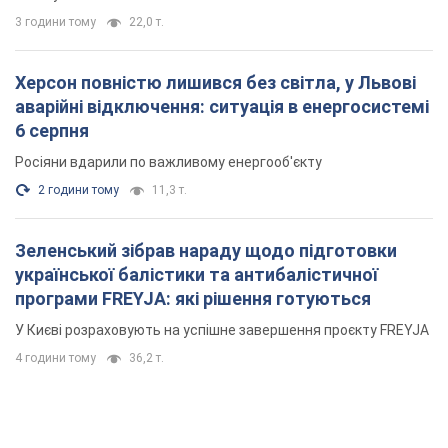
Мікрокредити без міфів: три типові сценарії
позичальника і план дій, щоб вберегти свої
гроші
Що мають діяти українці, аби не переплачувати за "швидку
позику"
3 години тому
22,0 т.
Херсон повністю лишився без світла, у Львові
аварійні відключення: ситуація в енергосистемі
6 серпня