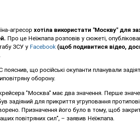
їна-агресор
хотіла використати "Москву" для за
й.
Про це Неїжпапа розповів у сюжеті, опублікова
табу ЗСУ у
Facebook
(щоб подивитися відео, дос
.
пояснив, що російські окупанти планували задія
иповітряну оборону.
крейсера "Москва" має два значення. Перше значе
був задіяний для прикриття угруповання протипові
ворено. Призначення його було в тому, щоб закри
наших повітряних сил", – заявив Неїжпапа.