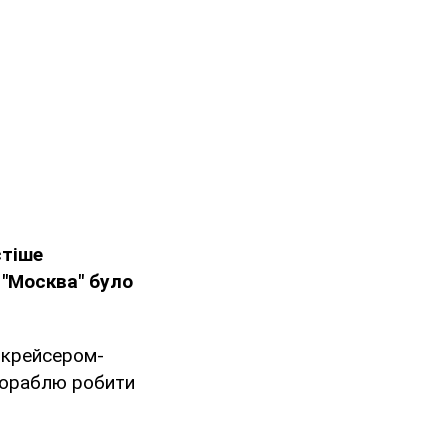
стіше
 "Москва" було
и крейсером-
 кораблю робити