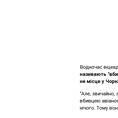
Водночас віцеа
називають "вби
не місце у Чорн
"Але, звичайно,
вбивцею авіанос
нічого. Тому во