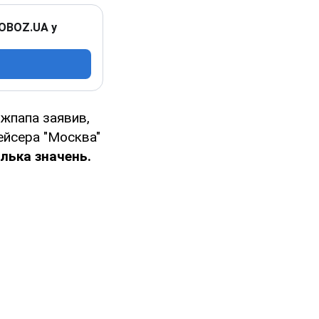
 OBOZ.UA у
іжпапа заявив,
ейсера "Москва"
лька значень.