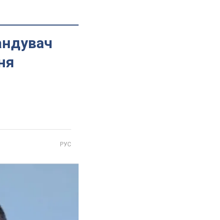
андувач
ня
РУС