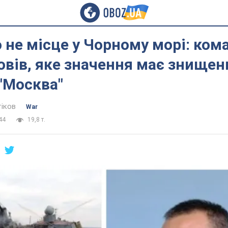
 не місце у Чорному морі: ком
вів, яке значення має знищен
"Москва"
тіков
War
44
19,8 т.