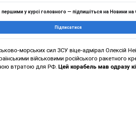
 першими у курсі головного — підпишіться на Новини на
Підписатися
ьково-морських сил ЗСУ віце-адмірал Олексій Не
аїнськими військовими російського ракетного кр
ною втратою для РФ.
Цей корабель мав одразу кі