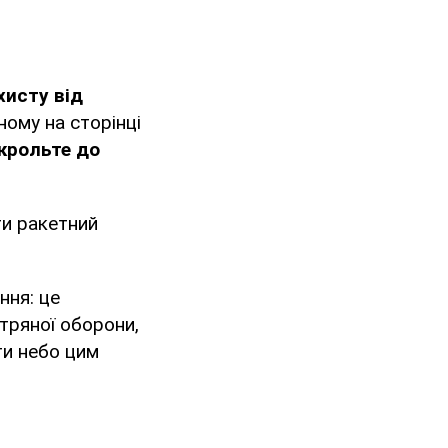
хисту від
ному на сторінці
крольте до
ти ракетний
ння: це
тряної оборони,
ти небо цим