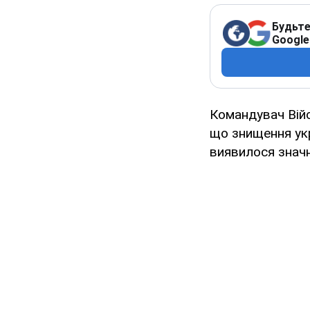
Будьте
Google
Командувач Війс
що знищення укр
виявилося знач