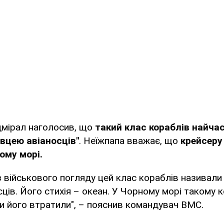
дмірал наголосив, що
такий клас кораблів найча
вцею авіаносців"
. Неїжпапа вважає, що
крейсеру
ому морі.
 з військового погляду цей клас кораблів називал
ців. Його стихія – океан. У Чорному морі такому
ни його втратили", – пояснив командувач ВМС.