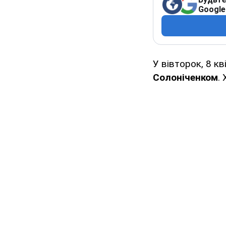
Google
У вівторок, 8 кв
Солоніченком
.