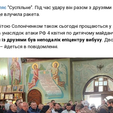
ляє
"Суспільне". Під час удару він разом з друзям
де влучила ракета.
ікітою Солоніченком також сьогодні прощаються у 
 унаслідок атаки РФ 4 квітня по дитячому майдан
 із друзями був неподалік епіцентру вибуху
. Дв
, – йдеться в повідомленні.