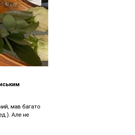
риським
ний, мав багато
д.). Але не