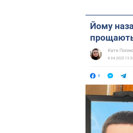
Йому наза
прощаютьс
Катя Попл
8.04.2025 13:3
0