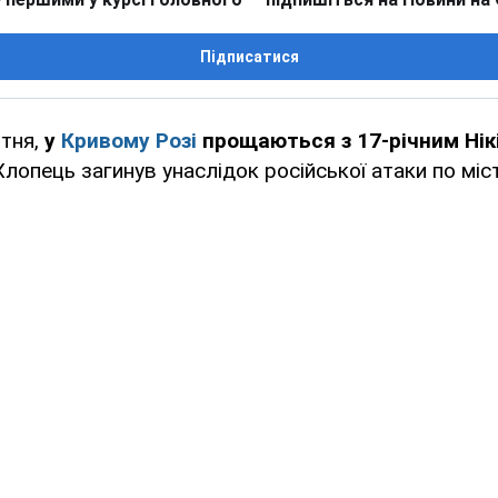
Підписатися
ітня,
у
Кривому Розі
прощаються з 17-річним Нік
 Хлопець загинув унаслідок російської атаки по міст