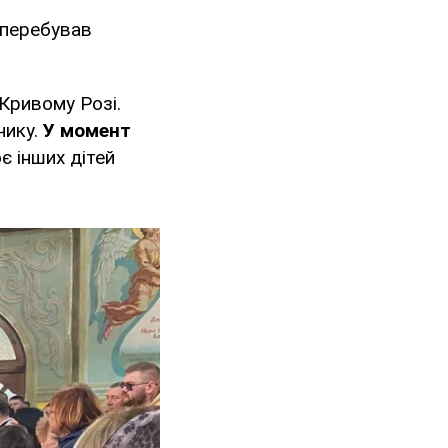
и перебував
Кривому Розі.
чику.
У момент
оє інших дітей