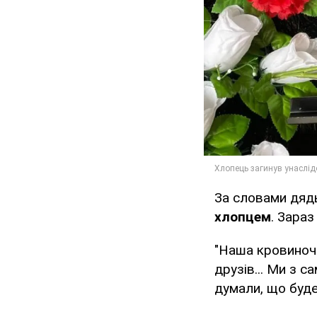
За словами дядь
хлопцем
. Зараз
"Наша кровиночк
друзів... Ми з с
думали, що буде