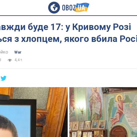
вжди буде 17: у Кривому Розі
я з хлопцем, якого вбила Рос
юйко
War
3
4,4 т.