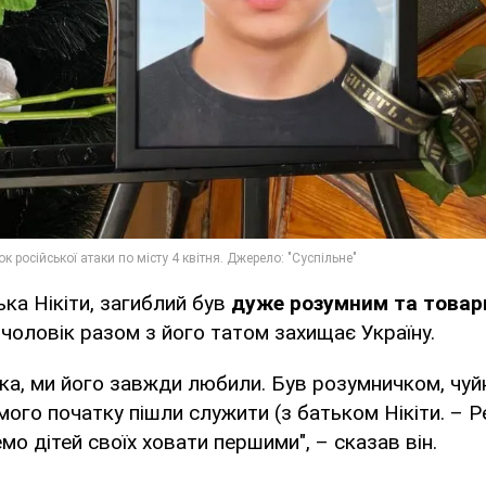
ка Нікіти, загиблий був
дуже розумним та това
 чоловік разом з його татом захищає Україну.
а, ми його завжди любили. Був розумничком, чуй
амого початку пішли служити (з батьком Нікіти. – Ре
мо дітей своїх ховати першими", – сказав він.