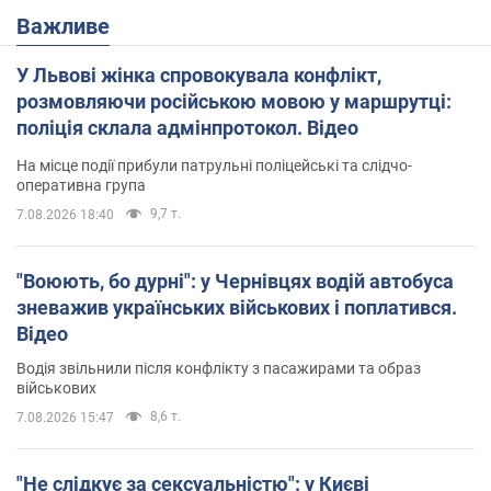
Важливе
У Львові жінка спровокувала конфлікт,
розмовляючи російською мовою у маршрутці:
поліція склала адмінпротокол. Відео
На місце події прибули патрульні поліцейські та слідчо-
оперативна група
9,7 т.
7.08.2026 18:40
"Воюють, бо дурні": у Чернівцях водій автобуса
зневажив українських військових і поплатився.
Відео
Водія звільнили після конфлікту з пасажирами та образ
військових
8,6 т.
7.08.2026 15:47
"Не слідкує за сексуальністю": у Києві