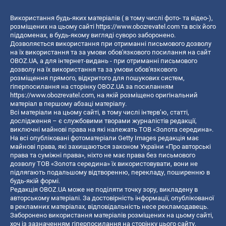
Використання будь-яких матеріалів ( в тому числі фото- та відео-),
розміщених на цьому сайті
https://www.obozrevatel.com
та всіх його
піддоменах, в будь-якому вигляді суворо заборонено.
Дозволяється використання при отриманні письмового дозволу
на їх використання та за умови обов'язкового посилання на сайт
OBOZ.UA, а для інтернет-видань - при отриманні письмового
дозволу на їх використання та за умови обов'язкового
розміщення прямого, відкритого для пошукових систем,
гіперпосилання на сторінку OBOZ.UA за посиланням
https://www.obozrevatel.com
, на якій розміщено оригінальний
матеріал в першому абзаці матеріалу.
Всі матеріали на цьому сайті, в тому числі інтерв’ю, статті,
дослідження – є службовими творами журналістів редакції,
виключні майнові права на які належать ТОВ «Золота середина».
На всі опубліковані фотоматеріали Getty Images редакція має
майнові права, які захищаються законом України «Про авторські
права та суміжні права», ніхто не має права без письмового
дозволу ТОВ «Золота середина» їх використовувати, вони не
підлягають подальшому відтворенню, перекладу, поширенню в
будь-якій формі.
Редакція OBOZ.UA може не поділяти точку зору, викладену в
авторському матеріалі. За достовірність інформації, опублікованої
в рекламних матеріалах, відповідальність несе рекламодавець.
Заборонено використання матеріалів розміщених на цьому сайті,
хоч із зазначенням гіперпосилання на сторінку цього сайту,