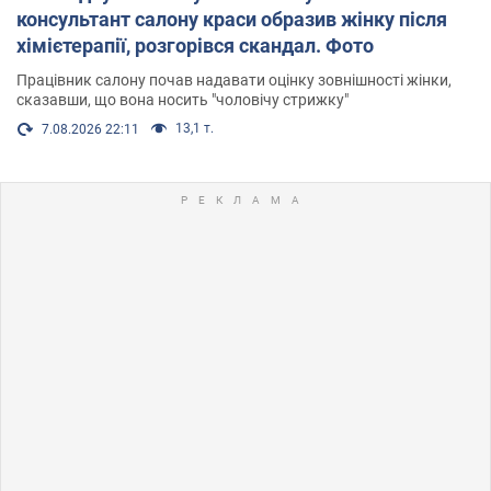
консультант салону краси образив жінку після
хімієтерапії, розгорівся скандал. Фото
Працівник салону почав надавати оцінку зовнішності жінки,
сказавши, що вона носить "чоловічу стрижку"
13,1 т.
7.08.2026 22:11