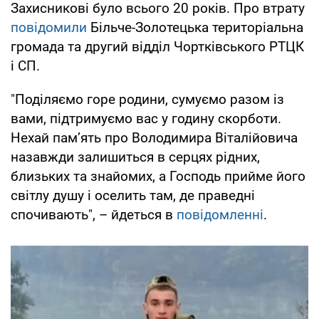
Захисникові було всього 20 років. Про втрату
повідомили
Більче-Золотецька територіальна
громада та другий відділ Чортківського РТЦК
і СП.
"Поділяємо горе родини, сумуємо разом із
вами, підтримуємо вас у годину скорботи.
Нехай пам’ять про Володимира Віталійовича
назавжди залишиться в серцях рідних,
близьких та знайомих, а Господь прийме його
світлу душу і оселить там, де праведні
спочивають", – йдеться в
повідомленні
.