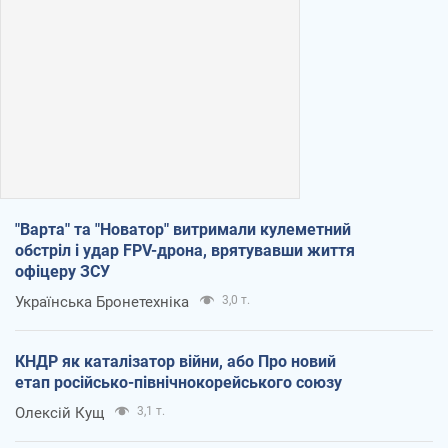
"Варта" та "Новатор" витримали кулеметний
обстріл і удар FPV-дрона, врятувавши життя
офіцеру ЗСУ
Українська Бронетехніка
3,0 т.
КНДР як каталізатор війни, або Про новий
етап російсько-північнокорейського союзу
Олексій Кущ
3,1 т.