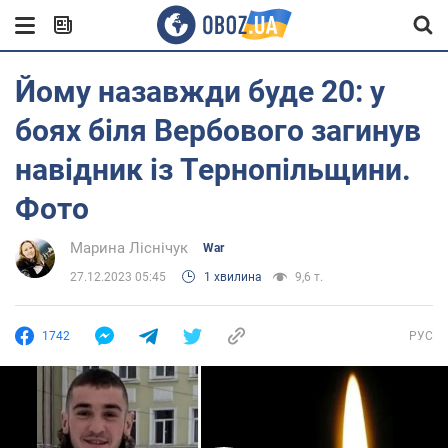
Йому назавжди буде 20: у
боях біля Вербового загинув
навідник із Тернопільщини.
Фото
Марина Ліснічук
War
27.12.2023 05:45
1 хвилина
9,6 т.
1742
РУС