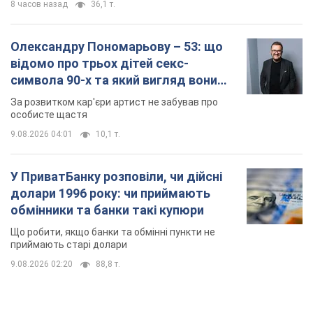
8 часов назад
36,1 т.
Олександру Пономарьову – 53: що
відомо про трьох дітей секс-
символа 90-х та який вигляд вони
мають
За розвитком кар'єри артист не забував про
особисте щастя
9.08.2026 04:01
10,1 т.
У ПриватБанку розповіли, чи дійсні
долари 1996 року: чи приймають
обмінники та банки такі купюри
Що робити, якщо банки та обмінні пункти не
приймають старі долари
9.08.2026 02:20
88,8 т.