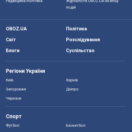
Редакційна політика
Журналісти OBOZ.UA на місці
подій
OBOZ.UA
Політика
Світ
Розслідування
Блоги
Суспільство
Регіони України
Київ
Харків
Запоріжжя
Дніпро
Черкаси
Спорт
Футбол
Баскетбол