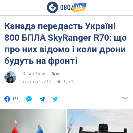
Канада передасть Україні
800 БПЛА SkyRanger R70: що
про них відомо і коли дрони
будуть на фронті
Ольга Ліпич
War
20.02.2024 03:16
10,9 т.
151
РУС