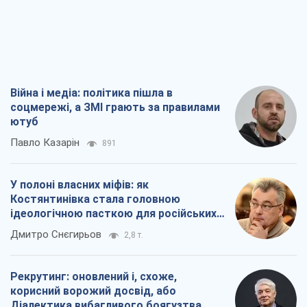
Війна і медіа: політика пішла в
соцмережі, а ЗМІ грають за правилами
ютуб
Павло Казарін
891
У полоні власних міфів: як
Костянтинівка стала головною
ідеологічною пасткою для російських
окупантів
Дмитро Снєгирьов
2,8 т.
Рекрутинг: оновлений і, схоже,
корисний ворожий досвід, або
Діалектика вибагливого боягузтва