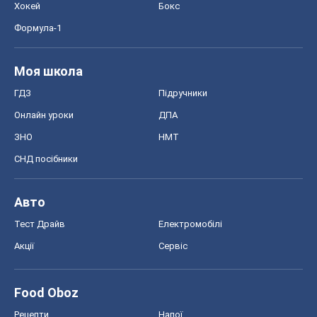
Хокей
Бокс
Формула-1
Моя школа
ГДЗ
Підручники
Онлайн уроки
ДПА
ЗНО
НМТ
СНД посібники
Авто
Тест Драйв
Електромобілі
Акції
Сервіс
Food Oboz
Рецепти
Напої