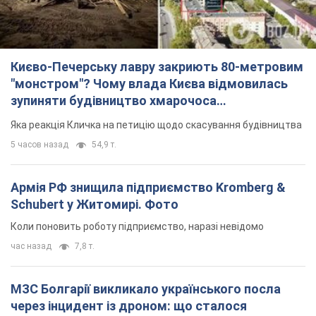
Києво-Печерську лавру закриють 80-метровим
"монстром"? Чому влада Києва відмовилась
зупиняти будівництво хмарочоса
"московського вірянина"
Яка реакція Кличка на петицію щодо скасування будівництва
5 часов назад
54,9 т.
Армія РФ знищила підприємство Kromberg &
Schubert у Житомирі. Фото
Коли поновить роботу підприємство, наразі невідомо
час назад
7,8 т.
МЗС Болгарії викликало українського посла
через інцидент із дроном: що сталося