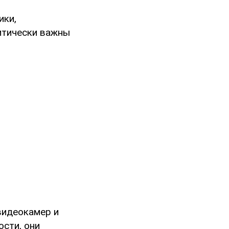
ики,
итически важны
видеокамер и
ости, они