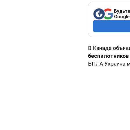
Будьте
Google
В Канаде объяв
беспилотников 
БПЛА Украина м