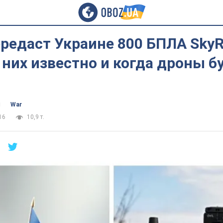
редаст Украине 800 БПЛА Sky
о них известно и когда дроны б
ч
War
16
10,9 т.