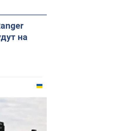
Ranger
удут на