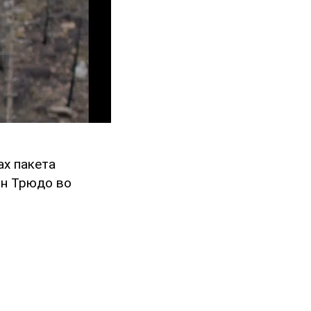
ах пакета
ин Трюдо во