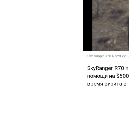
SkyRanger R70 
помощи на $500
время визита в 