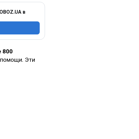
 OBOZ.UA в
е 800
 помощи. Эти