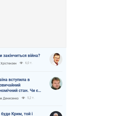
и закінчиться війна?
6,0 т.
 Хрістензен
аїна вступила в
звичайний
номічний стан. Чи є
тло вкінці тунелю?
5,2 т.
м Денисенко
 буде Крим, той і