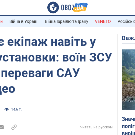
ни
Війна в Україні
Війна Ізраїлю та Ірану
VENETO
Російськ
Важ
є екіпаж навіть у
установки: воїн ЗСУ
 переваги САУ
део
14,6 т.
Знач
полі
Читать на русском
вирі