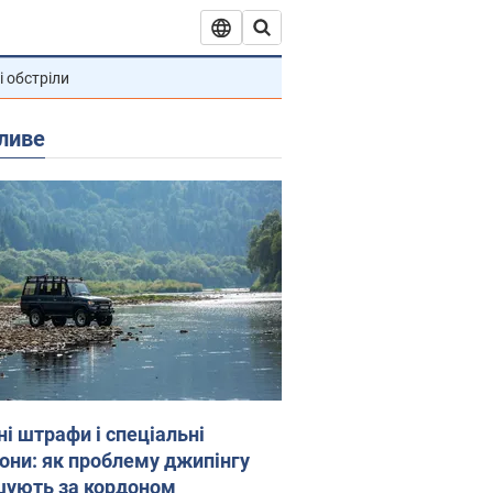
і обстріли
ливе
ні штрафи і спеціальні
гони: як проблему джипінгу
шують за кордоном