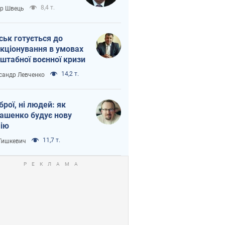
тіна?
8,4 т.
ор Швець
ськ готується до
кціонування в умовах
штабної воєнної кризи
14,2 т.
сандр Левченко
зброї, ні людей: як
ашенко будує нову
ію
11,7 т.
 Тишкевич