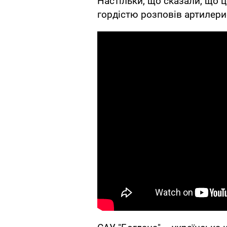
Настільки, що сказали, що ц
гордістю розповів артилери