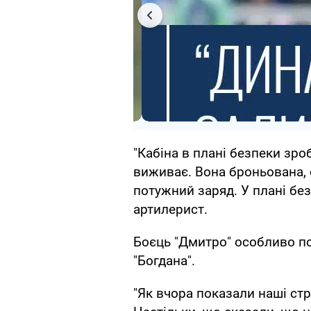
"Кабіна в плані безпеки зро
виживає. Вона броньована, 
потужний заряд. У плані без
артилерист.
Боєць "Дмитро" особливо по
"Богдана".
"Як вчора показали наші стр