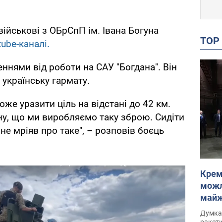
військові з ОБрСпП ім. Івана Богуна
TO
tube-каналі.
ннями від роботи на САУ "Богдана". Він
 українську гармату.
же уразити ціль на відстані до 42 км.
їну, що ми виробляємо таку зброю. Сидіти
ь не мріяв про таке", – розповів боєць
Крем
можл
майже
Інте
Думка,
ракети