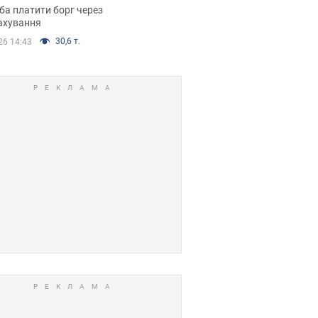
я ухвалив
ба платити борг через
ікуване рішення
ахування
30,6 т.
26 14:43