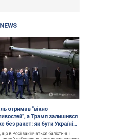
P NEWS
ль отримав "вікно
ивостей", а Трамп залишився
 без ракет: як бути Україні?
рв’ю з Мельником
 що в Росії закінчаться балістичні
, вкрай небезпечна, наголосив експерт