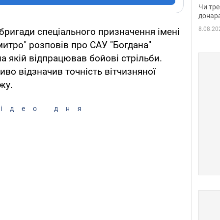
судд
Чи тре
неоч
донар
8.08.20
бригади спеціального призначення імені
митро" розповів про САУ "Богдана"
а якій відпрацював бойові стрільби.
иво відзначив точність вітчизняної
жу.
ідео дня