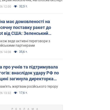
32,5 т.
26 12:00
їна має домовленості на
сячну поставку ракет до
iot від США: Зеленський
рив подробиці
акож веде активні переговори з
ейськими партнерами
35,6 т.
26 14:08
а про учнів та підтримувала
гогів: внаслідок удару РФ по
щині загинула директорка
ького ліцею, її чоловік та онук
пам'ять жертвам російського терору
17,6 т.
26 13:32