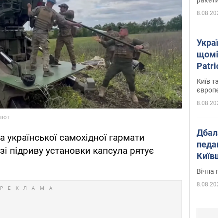
8.08.20
Укра
щомі
Patr
розк
Київ т
європ
8.08.20
Дбал
а української самохідної гармати
педа
азі підриву установки капсула рятує
Київ
київс
Вічна 
8.08.20