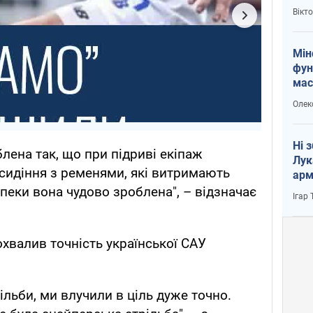
і Пу
Вікт
Мін
фун
мас
Олек
Ні 
блена так, що при підриві екіпаж
Лук
сидіння з ременями, які витримають
арм
пеки вона чудово зроблена", – відзначає
Ігар
хвалив точність української САУ
ільби, ми влучили в ціль дуже точно.