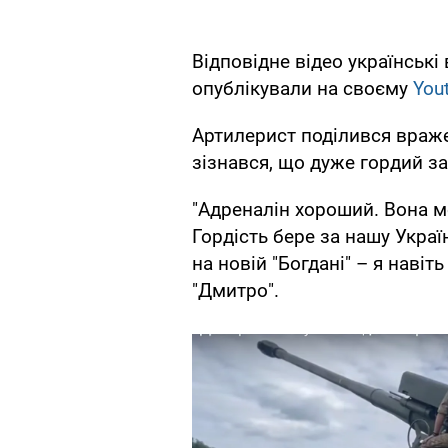
Відповідне відео українські 
опублікували на своєму
You
Артилерист поділився враже
зізнався, що дуже гордий за
"Адреналін хороший. Вона мо
Гордість бере за нашу Укра
на новій "Богдані" – я навіт
"Дмитро".