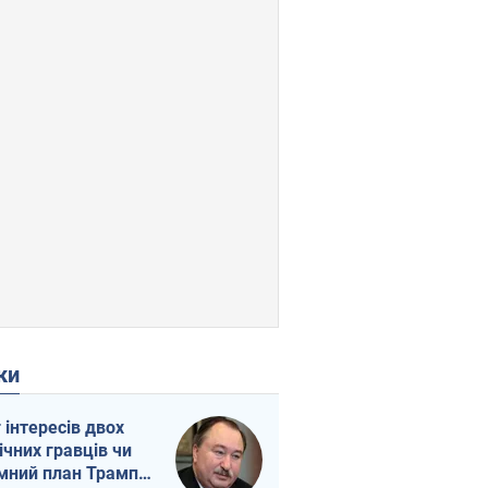
ки
г інтересів двох
ічних гравців чи
мний план Трампа