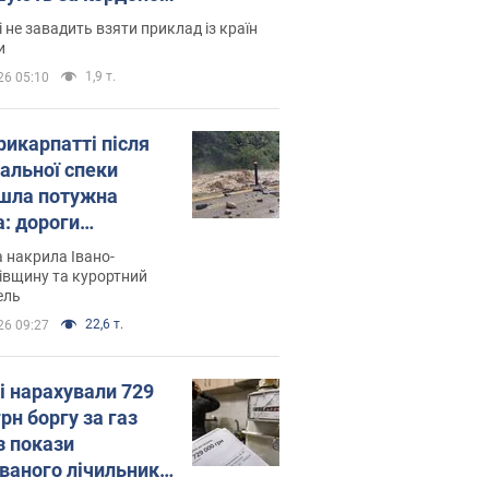
і не завадить взяти приклад із країн
и
1,9 т.
26 05:10
рикарпатті після
альної спеки
шла потужна
а: дороги
творились на
 накрила Івано-
. Відео
івщину та курортний
ель
22,6 т.
26 09:27
і нарахували 729
грн боргу за газ
з покази
ованого лічильника: