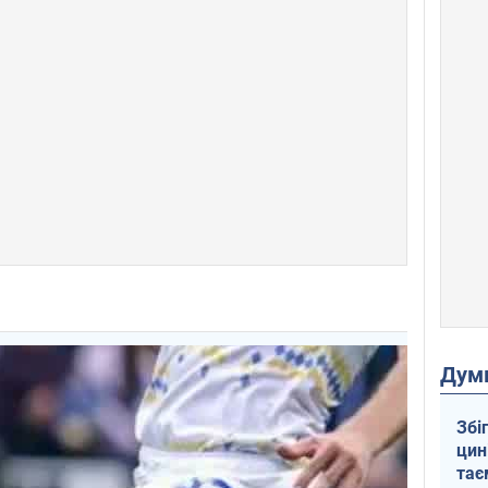
Дум
Збі
цин
тає