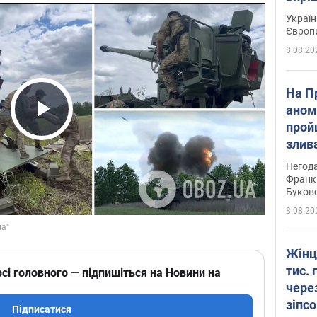
Україн
Європ
8.08.20
На П
аном
прой
Play Video
злив
пере
Негода
річки
Франк
Буков
8.08.20
Жінц
тис. 
сі головного — підпишіться на Новини на
чере
зіпс
Підписатися