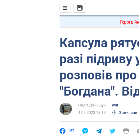
Герої вій
Капсула ряту
разі підриву 
розповів про
"Богдана". Ві
Надія Данищук
War
4.07.2023 18:19
3 хвилини
157