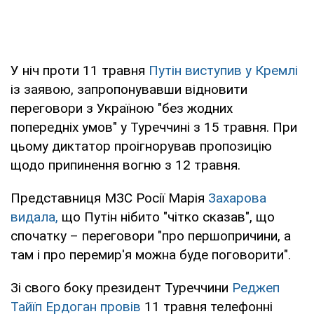
У ніч проти 11 травня
Путін виступив у Кремлі
із заявою, запропонувавши відновити
переговори з Україною "без жодних
попередніх умов" у Туреччині з 15 травня. При
цьому диктатор проігнорував пропозицію
щодо припинення вогню з 12 травня.
Представниця МЗС Росії Марія
Захарова
видала,
що Путін нібито "чітко сказав", що
спочатку – переговори "про першопричини, а
там і про перемир'я можна буде поговорити".
Зі свого боку президент Туреччини
Реджеп
Тайїп Ердоган провів
11 травня телефонні