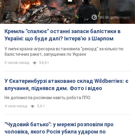
Кремль "спалює" останні запаси балістики в
Україні: що буде далі? Інтерв’ю з Шарпом
У липні країна-агресорка встановила "рекорд" за кількістю
балістичних ракет, запущених по Україні
5 часов назад
54,4 т.
У Єкатеринбурзі атаковано склад Wildberries: є
влучання, піднявся дим. Фото і відео
Не допомогла росіянам навіть робота ППО
4 часа назад
9,6 т.
"Чудовий батько": у мережі розповіли про
чоловіка, якого Росія убила ударом по