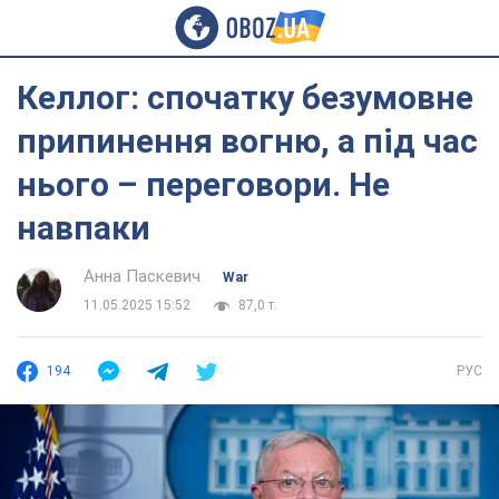
Келлог: спочатку безумовне
припинення вогню, а під час
нього – переговори. Не
навпаки
Анна Паскевич
War
11.05.2025 15:52
87,0 т.
194
РУС