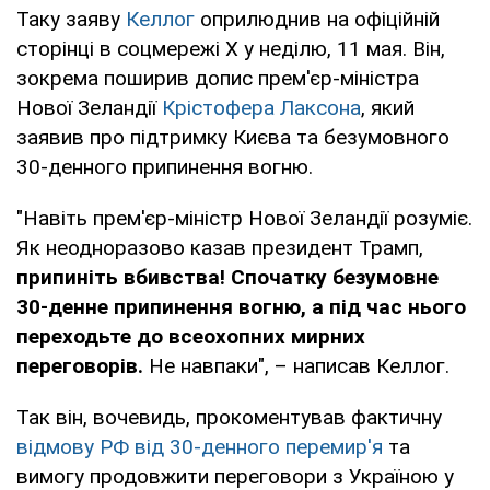
Таку заяву
Келлог
оприлюднив на офіційній
сторінці в соцмережі X у неділю, 11 мая. Він,
зокрема поширив допис прем'єр-міністра
Нової Зеландії
Крістофера Лаксона
, який
заявив про підтримку Києва та безумовного
30-денного припинення вогню.
"Навіть прем'єр-міністр Нової Зеландії розуміє.
Як неодноразово казав президент Трамп,
припиніть вбивства!
Спочатку безумовне
30-денне припинення вогню,
а під час нього
переходьте до всеохопних мирних
переговорів.
Не навпаки", – написав Келлог.
Так він, вочевидь, прокоментував фактичну
відмову РФ від 30-денного перемир'я
та
вимогу продовжити переговори з Україною у