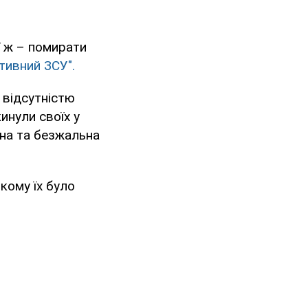
ї ж – помирати
тивний ЗСУ".
 відсутністю
инули своїх у
пна та безжальна
кому їх було