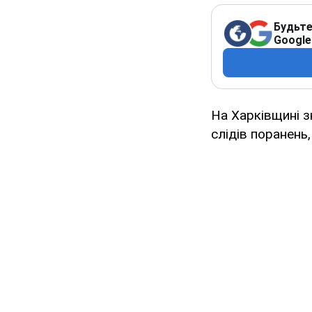
Будьте
Google
На Харківщині з
слідів поранень,