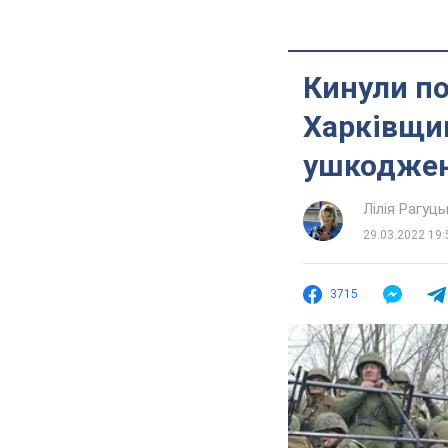
Кинули по
Харківщин
ушкоджен
Лілія Рагуць
29.03.2022 19:
3715