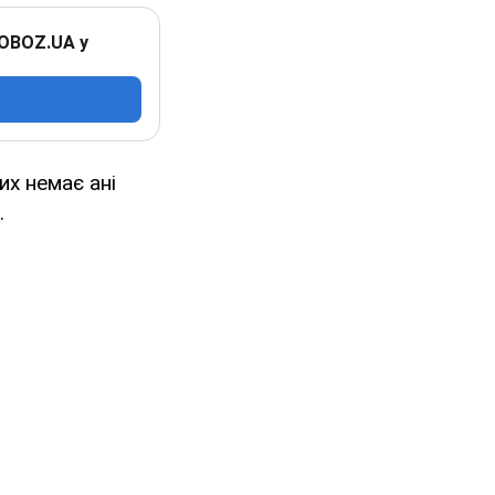
 OBOZ.UA у
их немає ані
.