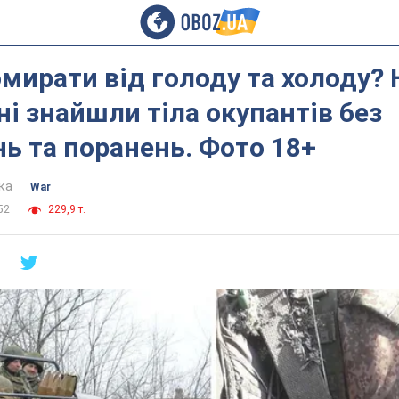
мирати від голоду та холоду? 
і знайшли тіла окупантів без
ь та поранень. Фото 18+
ка
War
52
229,9 т.