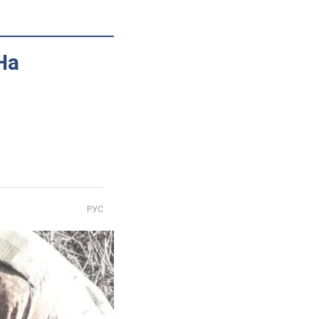
На
РУС