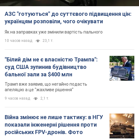
АЗС "готуються" до суттєвого підвищення цін:
українцям розповіли, чого очікувати
Як на заправках уже змінили вартість пального
10 часов назад
23,1 т.
"Білий дім не є власністю Трампа":
суд США зупинив будівництво
бальної зали за $400 млн
Трамп вже заявив, що негайно подасть
апеляцію а це "жахливе рішення"
9 часов назад
2,1 т.
Війна змінює не лише тактику: в НГУ
показали інженерні рішення проти
російських FPV-дронів. Фото