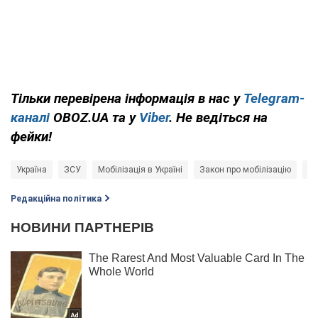
Тільки перевірена інформація в нас у
Telegram-
каналі
OBOZ.UA та у
Viber
. Не ведіться на
фейки!
Україна
ЗСУ
Мобілізація в Україні
Закон про мобілізацію
Ві
Редакційна політика