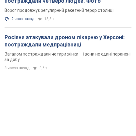
постраждали четверо людей. Фото
Ворог продовжує регулярний ракетний терор столиці
2 часа назад
15,5 т.
Росіяни атакували дроном лікарню у Херсоні:
постраждали медпрацівниці
Загалом постраждали чотири жінки – і вони не єдині поранені
за добу
8 часов назад
3,6 т.