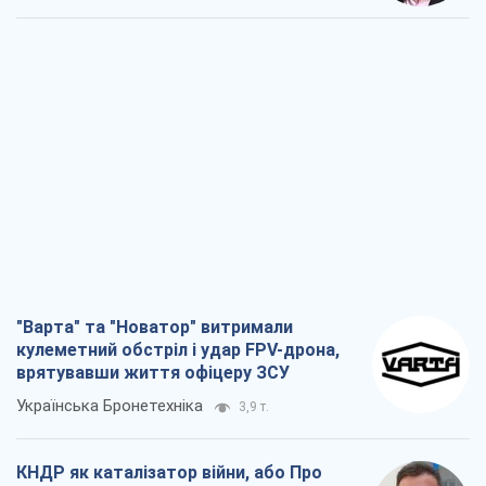
"Варта" та "Новатор" витримали
кулеметний обстріл і удар FPV-дрона,
врятувавши життя офіцеру ЗСУ
Українська Бронетехніка
3,9 т.
КНДР як каталізатор війни, або Про