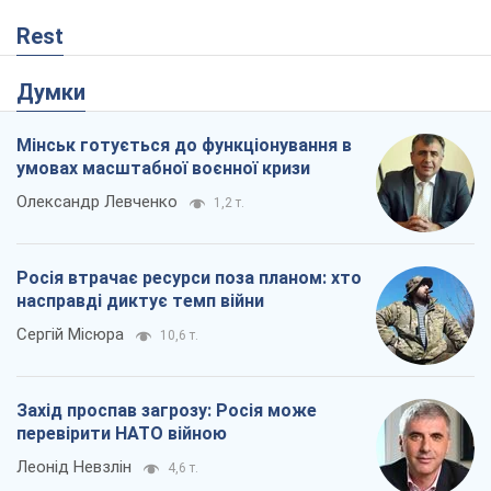
Rest
Думки
Мінськ готується до функціонування в
умовах масштабної воєнної кризи
Олександр Левченко
1,2 т.
Росія втрачає ресурси поза планом: хто
насправді диктує темп війни
Сергій Місюра
10,6 т.
Захід проспав загрозу: Росія може
перевірити НАТО війною
Леонід Невзлін
4,6 т.