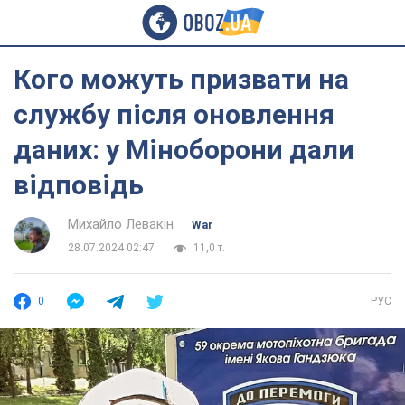
Кого можуть призвати на
службу після оновлення
даних: у Міноборони дали
відповідь
Михайло Левакін
War
28.07.2024 02:47
11,0 т.
0
РУС