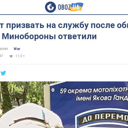
т призвать на службу после о
в Минобороны ответили
акин
War
47
11,0 т.