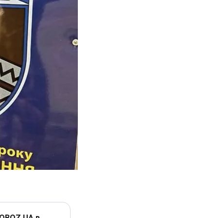
 OBOZ.UA в