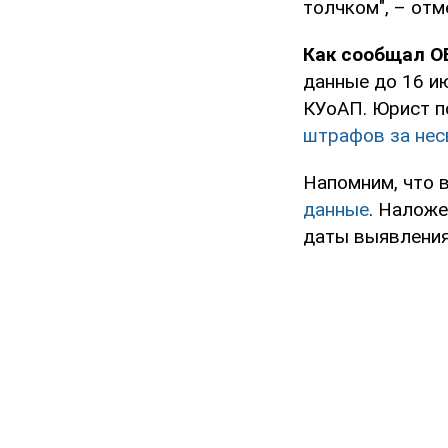
толчком", – отм
Как сообщал O
данные до 16 ию
КУоАП. Юрист п
штрафов за нес
Напомним, что 
данные
. Наложе
даты выявления