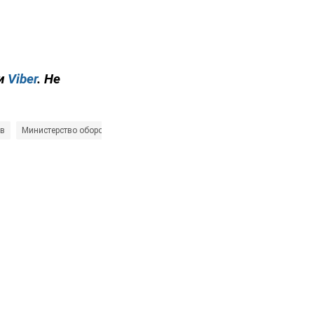
и
Viber
. Не
в
Министерство обороны Украины
Дмитро Лазуткін