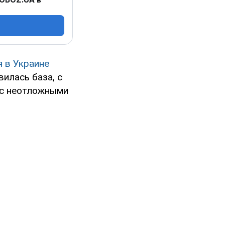
 в Украине
илась база, с
 с неотложными