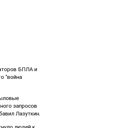
раторов БПЛА и
о "война
тыловые
много запросов
бавил Лазуткин.
кнуло людей к