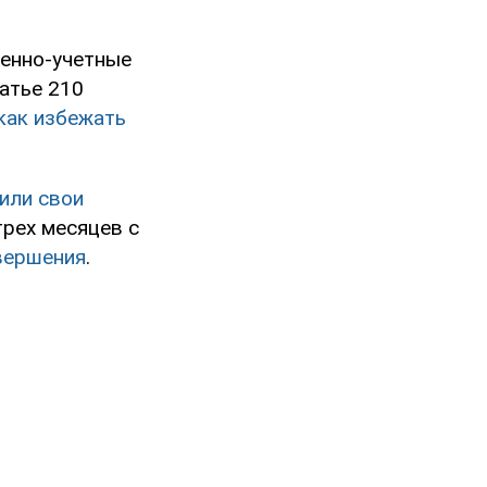
оенно-учетные
татье 210
как избежать
или свои
трех месяцев с
овершения
.