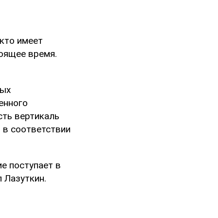
 кто имеет
оящее время.
ных
енного
сть вертикаль
 в соответствии
ие поступает в
л Лазуткин.