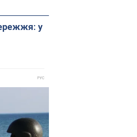
ережжя: у
РУС