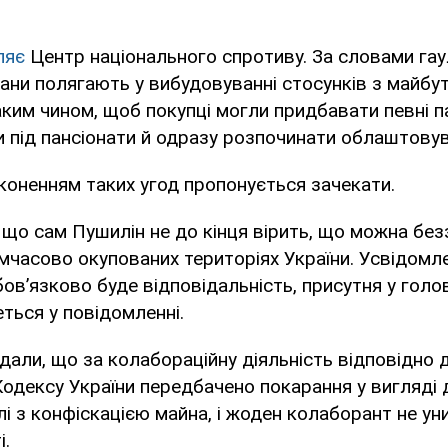
ляє
Центр національного спротиву. За словами га
плани полягають у вибудовуванні стосунків з майбу
аким чином, щоб покупці могли придбавати певні п
и під пансіонати й одразу розпочинати облаштовува
коненням таких угод пропонується зачекати.
, що сам Пушилін не до кінця вірить, що можна бе
мчасово окупованих територіях України. Усвідомл
ов’язково буде відповідальність, присутня у голо
еться у повідомленні.
али, що за колабораційну діяльність відповідно 
одексу України передбачено покарання у вигляді 
і з конфіскацією майна, і жоден колаборант не ун
і.