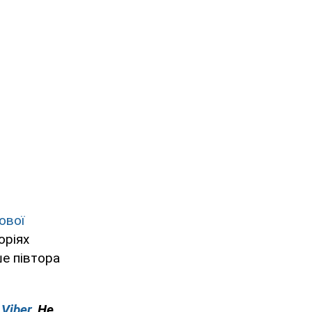
ової
оріях
ше півтора
у
Viber
. Не