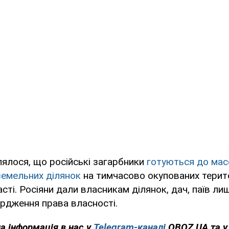
ялося, що російські загарбники
готуються до мас
 земельних ділянок
на тимчасово окупованих терит
сті. Росіяни дали власникам ділянок, дач, паїв ли
ердження права власності.
на інформація в нас у
Telegram-каналі
OBOZ.UA та 