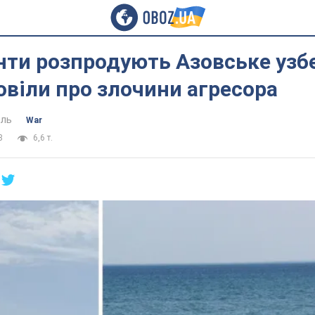
нти розпродують Азовське узб
віли про злочини агресора
ель
War
8
6,6 т.