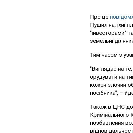
Про це
повідом
Пушиліна, їхні 
"інвесторами" т
земельні ділянк
Тим часом з уза
"Виглядає на те
орудувати на ти
кожен злочин об
посібника", – йд
Також в ЦНС дод
Кримінального К
позбавлення вол
відповідальност