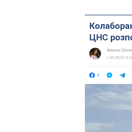
Колабора
ЦНС розпо
Іванна Шеп
1.05.2024 13:2
0