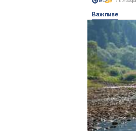
Колаборан
Важливе