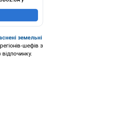
аснені земельні
регіонів-шефів з
з відпочинку.