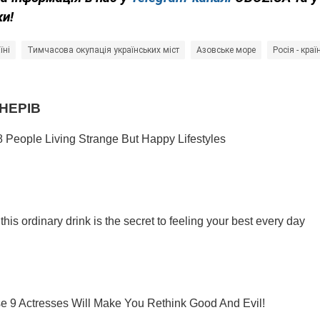
ки!
їні
Тимчасова окупація українських міст
Азовське море
Росія - краї