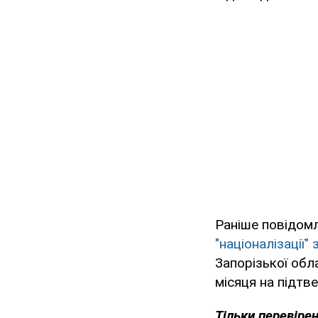
Раніше повідомл
"націоналізації"
Запорізької обла
місяця на підтв
Тільки перевіре