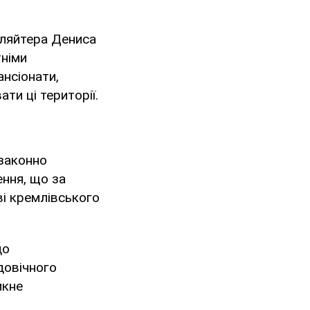
уляйтера Дениса
тніми
ансіонати,
ти ці території.
ззаконно
ення, що за
ві кремлівського
до
довічного
икне