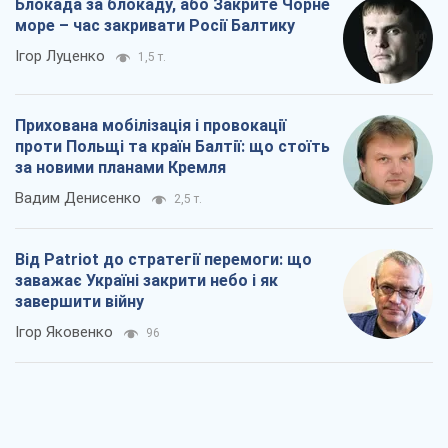
Блокада за блокаду, або Закрите Чорне
море – час закривати Росії Балтику
Ігор Луценко
1,5 т.
Прихована мобілізація і провокації
проти Польщі та країн Балтії: що стоїть
за новими планами Кремля
Вадим Денисенко
2,5 т.
Від Patriot до стратегії перемоги: що
заважає Україні закрити небо і як
завершити війну
Ігор Яковенко
96