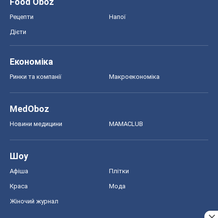
Food Oboz
Рецепти
Напої
Дієти
Економіка
Ринки та компанії
Макроекономіка
MedOboz
Новини медицини
MAMACLUB
Шоу
Афіша
Плітки
Краса
Мода
Жіночий журнал