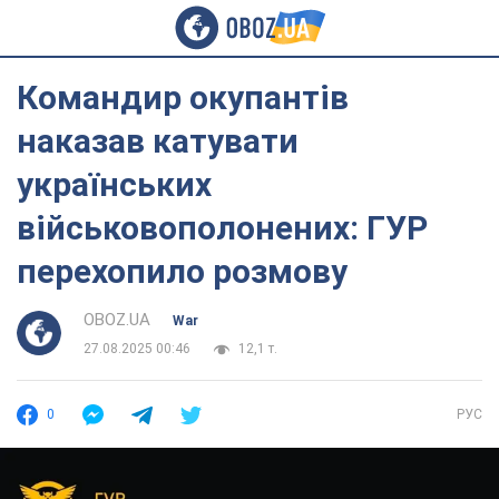
Командир окупантів
наказав катувати
українських
військовополонених: ГУР
перехопило розмову
OBOZ.UA
War
27.08.2025 00:46
12,1 т.
0
РУС