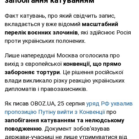
запобігання катуванням
Факт катувань, про який свідчить запис,
вкладається у вже відомий
масштабний
перелік воєнних злочинів
, які здійснює Росія
проти українських полонених.
Лише напередодні Москва оголосила про
вихід з європейської
конвенції, що прямо
забороняє тортури
. Це рішення російської
влади викликало різку реакцію українських
дипломатів і правозахисників.
Як писав OBOZ.UA, 25 серпня
уряд РФ ухвалив
пропозицію Путіну вийти з Конвенції
про
запобігання катуванням та нелюдському
поводженню
. Документ зобов’язував
держави-учасниці не лише утримуватися від