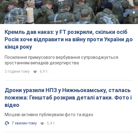
Кремль дав наказ: у FT розкрили, скільки осіб
Росія хоче відправити на війну проти України до
кінця року
Посилення примусового вербування супроводжується
зростанням випадків дезертирства
2 години тому
6,9 т.
Дрони уразили НПЗ у Нижньокамську, сталась
пожежа: Генштаб розкрив деталі атаки. Фото і
відео
Місцеві активно публікували фото та відео
7 хвилин тому
5,4 т.