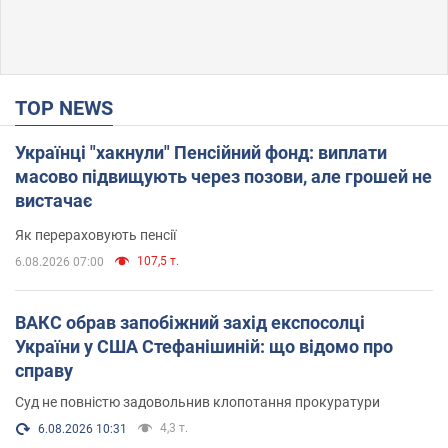
TOP NEWS
Українці "хакнули" Пенсійний фонд: виплати
масово підвищують через позови, але грошей не
вистачає
Як перераховують пенсії
107,5 т.
6.08.2026 07:00
ВАКС обрав запобіжний захід експосолці
України у США Стефанішиній: що відомо про
справу
Суд не повністю задовольнив клопотання прокуратури
4,3 т.
6.08.2026 10:31