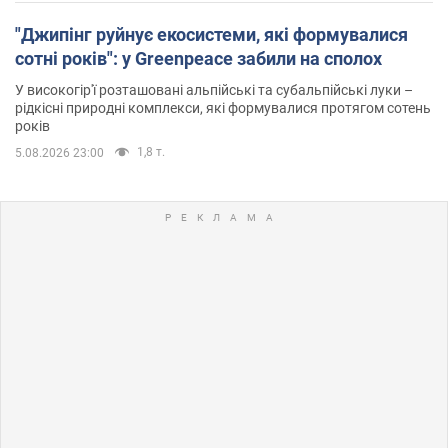
"Джипінг руйнує екосистеми, які формувалися
сотні років": у Greenpeace забили на сполох
У високогір'ї розташовані альпійські та субальпійські луки –
рідкісні природні комплекси, які формувалися протягом сотень
років
1,8 т.
5.08.2026 23:00