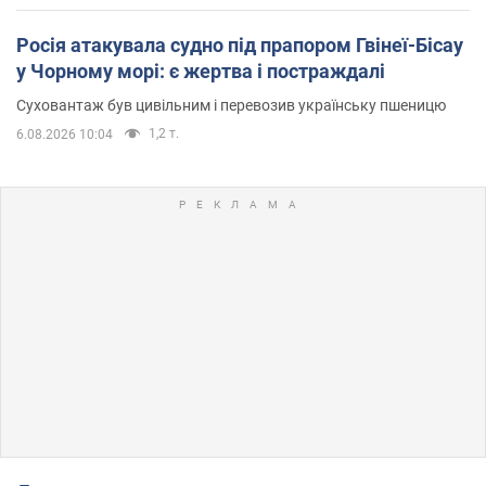
Росія атакувала судно під прапором Гвінеї-Бісау
у Чорному морі: є жертва і постраждалі
Суховантаж був цивільним і перевозив українську пшеницю
1,2 т.
6.08.2026 10:04