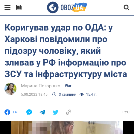
Коригував удар по ОДА: у
Харкові повідомили про
підозру чоловіку, який
зливав у РФ інформацію про
ЗСУ та інфраструктуру міста
Марина Погорілко
War
5.08.2022 18:45
3 хвилини
15,4 т.
141
РУС