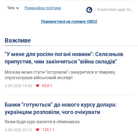
Теги
Редакційна політика
Коригував удар по...
Повернутися на головну OBOZ
Важливе
"У мене для росіян погані новини": Селезньов
припустив, чим закінчиться "війна складів"
Москва може стати "островом" і зануритися в темряву,
спрогнозував військовий експерт
62,0 т.
5.08.2026 16:00
Банки "готуються" до нового курсу долара:
українцям розповіли, чого очікувати
Яким буде курс валюти в обмінниках
123,1 т.
5.08.2026 23:12