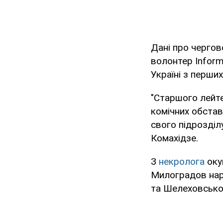
Дані про чергов
волонтер Inform
Україні з перших
"Старшого лейт
комічних обста
свого підрозділ
Комахідзе.
З
некролога
оку
Милоградов наро
та Шелеховськом