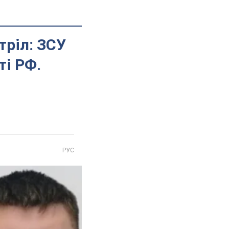
тріл: ЗСУ
ті РФ.
РУС