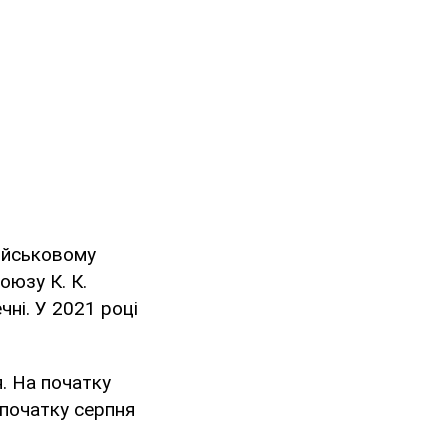
ійськовому
юзу К. К.
ні. У 2021 році
. На початку
 початку серпня