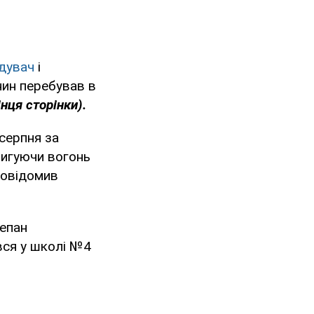
дувач
і
нин перебував в
нця сторінки).
серпня за
ригуючи вогонь
повідомив
тепан
вся у школі №4