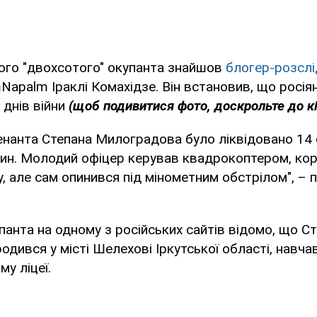
ого "двохсотого" окупанта знайшов
блогер-розслі
Napalm Іраклі Комахідзе. Він встановив, що росія
 днів війни
(щоб подивитися фото, доскрольте до кі
енанта Степана Милоградова було ліквідовано 14 
вин. Молодий офіцер керував квадрокоптером, ко
у, але сам опинився під мінометним обстрілом", – 
панта на одному з російських сайтів відомо, що С
дився у місті Шелехові Іркутської області, навча
у ліцеї.