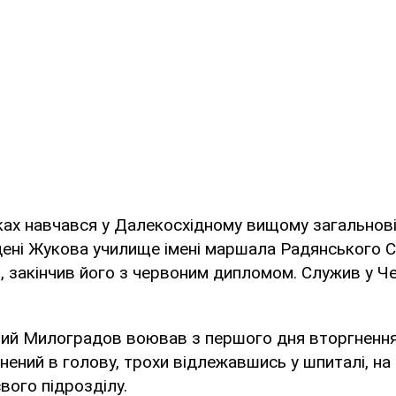
ках навчався у Далекосхідному вищому загальнов
ені Жукова училище імені маршала Радянського Со
 закінчив його з червоним дипломом. Служив у Чеч
чний Милоградов воював з першого дня вторгнення
нений в голову, трохи відлежавшись у шпиталі, на
вого підрозділу.