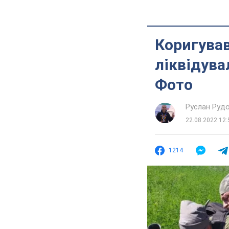
Коригував
ліквідува
Фото
Руслан Руд
22.08.2022 12:
1214