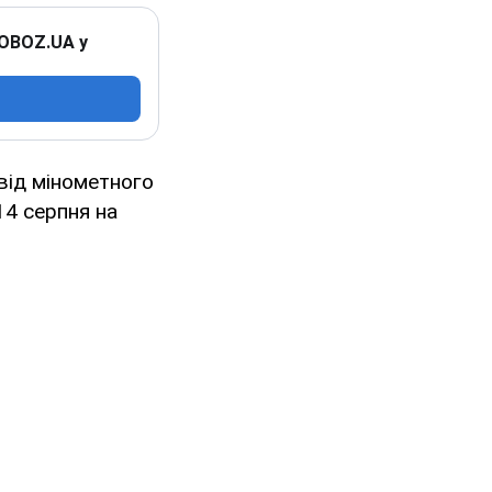
 OBOZ.UA у
від мінометного
14 серпня на