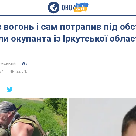
 вогонь і сам потрапив під обс
ли окупанта із Іркутської облас
омський
War
57
22,0 т.