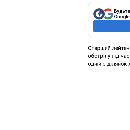
Будьте
Google
Старший лейтен
обстрілу під ча
одній з ділянок л