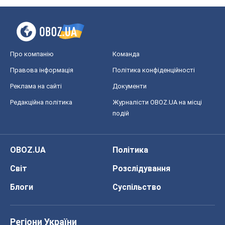
Світ
Розслідування
Блоги
Суспільство
Регіони України
Київ
Харків
Запоріжжя
Дніпро
Черкаси
Спорт
Футбол
Баскетбол
Хокей
Бокс
Формула-1
Моя школа