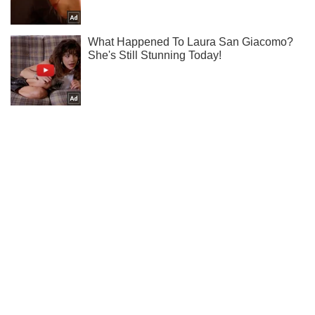
Ти ще не підписаний на наш Telegram? Швиденько тисни!
Підписатись
Підписатись
Коваленко: скільки Україні...
Важливе