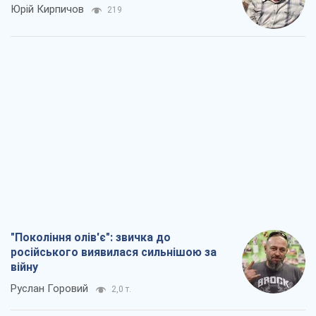
"Покоління олів'є": звичка до
російського виявилася сильнішою за
війну
Руслан Горовий
2,0 т.
Ось кінцева мета російського
масованого удару
Ігор Чернецький
3,4 т.
Від Wildberries до ВТБ: як один удар
може запустити ланцюгову реакцію в
Росії
Брати Капранови
2,9 т.
Податкові перевірки після 1 серпня 2026
року: як горизонт контролю
скорочується з 6,5 до 3 років