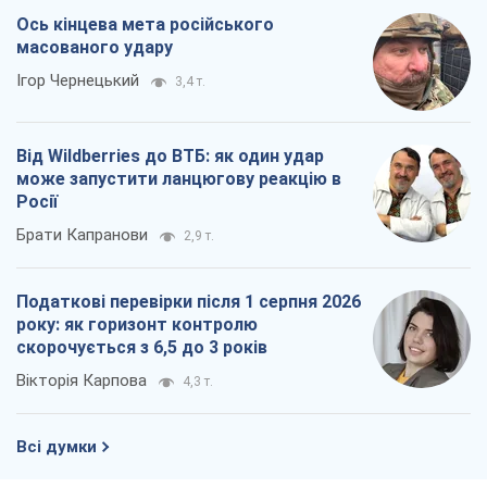
Вікторія Карпова
4,3 т.
Всі думки
Про компанію
Команда
Правова інформація
Політика конфіденційності
Реклама на сайті
Документи
Редакційна політика
Журналісти OBOZ.UA на місці
подій
OBOZ.UA
Політика