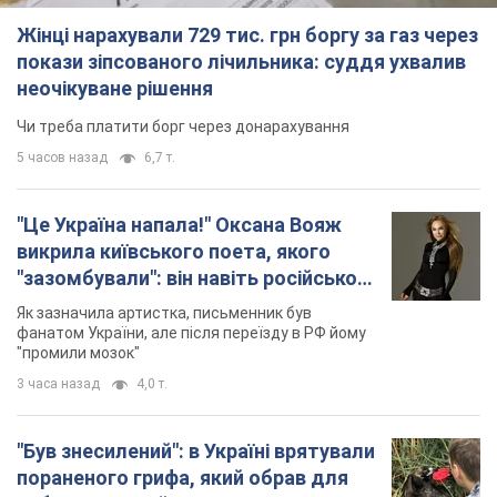
3 часа назад
4,0 т.
"Був знесилений": в Україні врятували
пораненого грифа, який обрав для
себе нетиповий маршрут. Фото
Травмованого птаха виявили на межі Київщині
та Черкащини
3 часа назад
2,0 т.