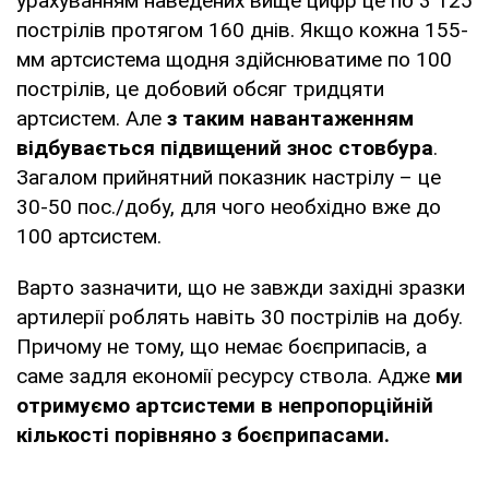
урахуванням наведених вище цифр це по 3 125
пострілів протягом 160 днів. Якщо кожна 155-
мм артсистема щодня здійснюватиме по 100
пострілів, це добовий обсяг тридцяти
артсистем. Але
з таким навантаженням
відбувається підвищений знос стовбура
.
Загалом прийнятний показник настрілу – це
30-50 пос./добу, для чого необхідно вже до
100 артсистем.
Варто зазначити, що не завжди західні зразки
артилерії роблять навіть 30 пострілів на добу.
Причому не тому, що немає боєприпасів, а
саме задля економії ресурсу ствола. Адже
ми
отримуємо артсистеми в непропорційній
кількості порівняно з боєприпасами.