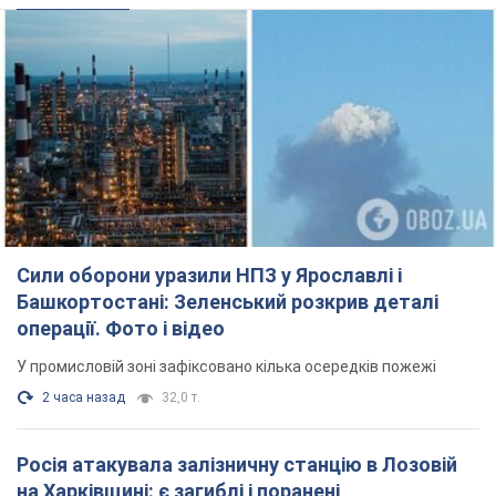
У промисловій зоні зафіксовано кілька осередків пожежі
2 часа назад
32,0 т.
Росія атакувала залізничну станцію в Лозовій
на Харківщині: є загиблі і поранені
Внаслідок удару БПЛА пошкоджено вокзал, контактну мережу
та рухомий склад, рух поїздів до станції тимчасово
призупинили
3 часа назад
3,0 т.
ВАКС обрав запобіжний захід експосолці
України у США Стефанішиній: що відомо про
справу
Суд не повністю задовольнив клопотання прокуратури
2 часа назад
7,4 т.