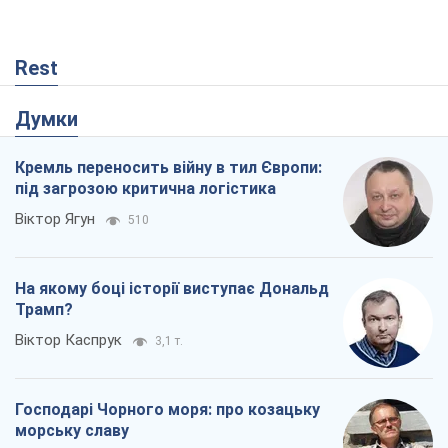
Віктор Каспрук
3,1 т.
Господарі Чорного моря: про козацьку
морську славу
Юрій Кирпичов
219