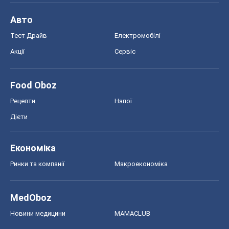
MedOboz
Новини медицини
MAMACLUB
Шоу
Афіша
Плітки
Краса
Мода
Жіночий журнал