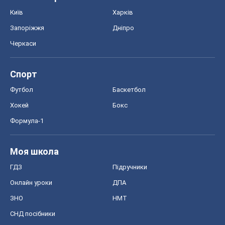
ГДЗ
Підручники
Онлайн уроки
ДПА
ЗНО
НМТ
СНД посібники
Авто
Тест Драйв
Електромобілі
Акції
Сервіс
Food Oboz
Рецепти
Напої
Дієти
Економіка
Ринки та компанії
Макроекономіка