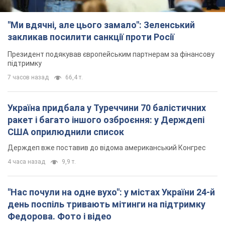
"Ми вдячні, але цього замало": Зеленський
закликав посилити санкції проти Росії
Президент подякував європейським партнерам за фінансову
підтримку
7 часов назад
66,4 т.
Україна придбала у Туреччини 70 балістичних
ракет і багато іншого озброєння: у Держдепі
США оприлюднили список
Держдеп вже поставив до відома американський Конгрес
4 часа назад
9,9 т.
"Нас почули на одне вухо": у містах України 24-й
день поспіль тривають мітинги на підтримку
Федорова. Фото і відео