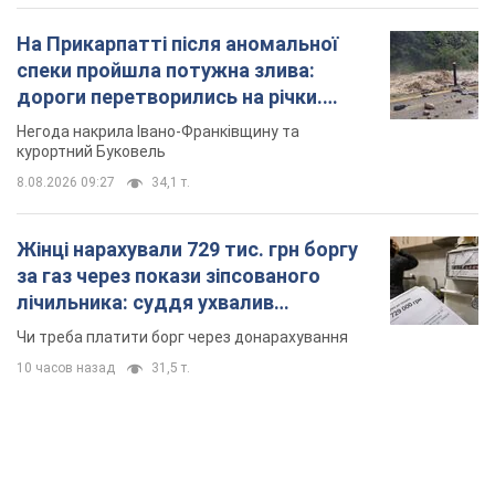
На Прикарпатті після аномальної
спеки пройшла потужна злива:
дороги перетворились на річки.
Відео
Негода накрила Івано-Франківщину та
курортний Буковель
8.08.2026 09:27
34,1 т.
Жінці нарахували 729 тис. грн боргу
за газ через покази зіпсованого
лічильника: суддя ухвалив
неочікуване рішення
Чи треба платити борг через донарахування
10 часов назад
31,5 т.