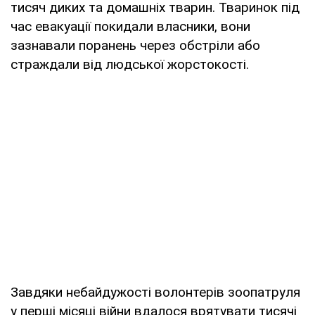
тисяч диких та домашніх тварин. Тваринок під
час евакуації покидали власники, вони
зазнавали поранень через обстріли або
страждали від людської жорстокості.
Завдяки небайдужості волонтерів зоопатруля
у перші місяці війни вдалося врятувати тисячі