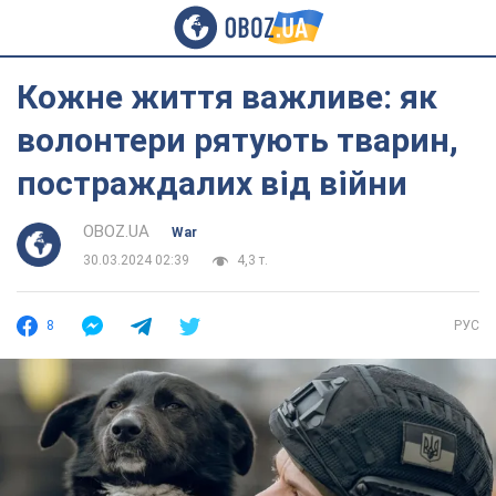
Кожне життя важливе: як
волонтери рятують тварин,
постраждалих від війни
OBOZ.UA
War
30.03.2024 02:39
4,3 т.
8
РУС