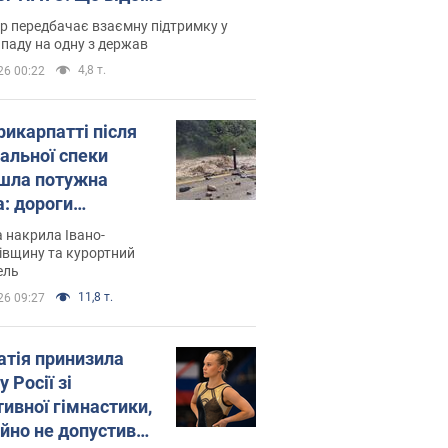
р передбачає взаємну підтримку у
ападу на одну з держав
4,8 т.
26 00:22
рикарпатті після
альної спеки
шла потужна
а: дороги
творились на
 накрила Івано-
. Відео
івщину та курортний
ель
11,8 т.
26 09:27
атія принизила
у Росії зі
тивної гімнастики,
ійно не допустивши