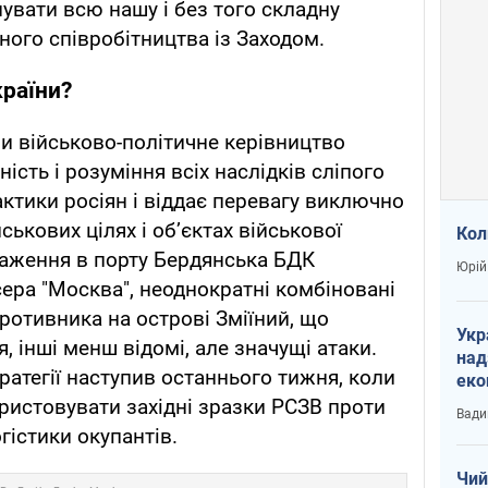
увати всю нашу і без того складну
ного співробітництва із Заходом.
країни?
йни військово-політичне керівництво
ість і розуміння всіх наслідків сліпого
актики росіян і віддає перевагу виключно
ькових цілях і об’єктах військової
Кол
раження в порту Бердянська БДК
Юрій
сера "Москва", неоднократні комбіновані
противника на острові Зміїний, що
Укр
, інші менш відомі, але значущі атаки.
над
тратегії наступив останнього тижня, коли
еко
сві
истовувати західні зразки РСЗВ проти
Вади
гістики окупантів.
Чий