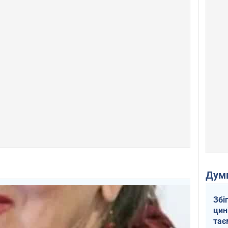
Дум
Збі
цин
тає