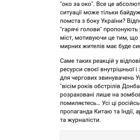
"око за око". Все це абсолю
ситуації може тільки байдуж
помста з боку України? Відпо
"гарячі голови" пропонують 
міст, мотивуючи це тим, що 
мирних жителів має буде с
Саме таких реакцій у відпові
ресурси своєї внутрішньої 
для чергових звинувачень У
"вісім років обстрілів Донб
розраховані лише на зомбов
помиляєтесь… Усі ці російс
пропаганда Китаю та Індії, 
та журналісти.