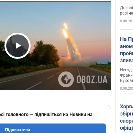
Догові
разі н
8.08.20
На П
аном
прой
Play Video
злив
пере
Негода
річки
Франк
Буков
8.08.20
Хорв
збірн
сі головного — підпишіться на Новини на
спор
офіц
Підписатися