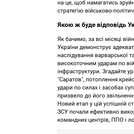
на це, щоб намагатись зруйн
стратегію військово-політич
Якою ж буде відповідь У
Як бачимо, за всі місяці ві
України демонструє адекватн
наслідування варварської т
високоточним ударам по війс
інфраструктури. Згадайте у
"Саратов", потоплення крей
удари по силах і засобах су
призвело до його звільнення
Новий етап у цій успішній с
ЗСУ почали ефективно викор
командних центрів, ППО і ло