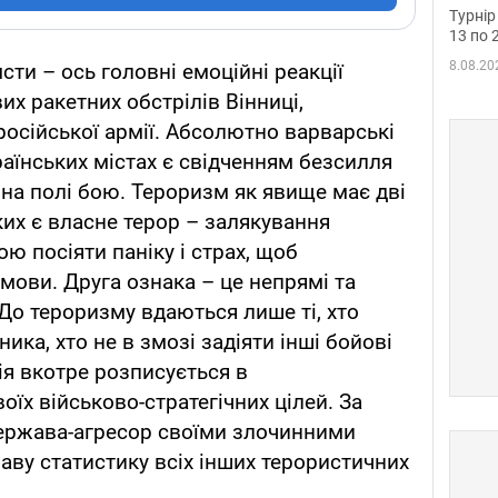
до ч
Турнір
осно
13 по 
8.08.20
омсти – ось головні емоційні реакції
их ракетних обстрілів Вінниці,
російської армії. Абсолютно варварські
раїнських містах є свідченням безсилля
на полі бою. Тероризм як явище має дві
ких є власне терор – залякування
ою посіяти паніку і страх, щоб
мови. Друга ознака – це непрямі та
. До тероризму вдаються лише ті, хто
ика, хто не в змозі задіяти інші бойові
сія вкотре розписується в
їх військово-стратегічних цілей. За
держава-агресор своїми злочинними
ву статистику всіх інших терористичних