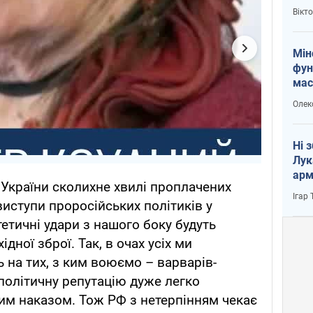
і Пу
Вікт
Мін
фун
мас
Олек
Ні 
Лук
арм
 України сколихне хвилі проплачених
Ігар
виступи проросійських політиків у
етичні удари з нашого боку будуть
дної зброї. Так, в очах усіх ми
на тих, з ким воюємо – варварів-
політичну репутацію дуже легко
им наказом. Тож РФ з нетерпінням чекає