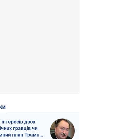
ки
г інтересів двох
ічних гравців чи
мний план Трампа