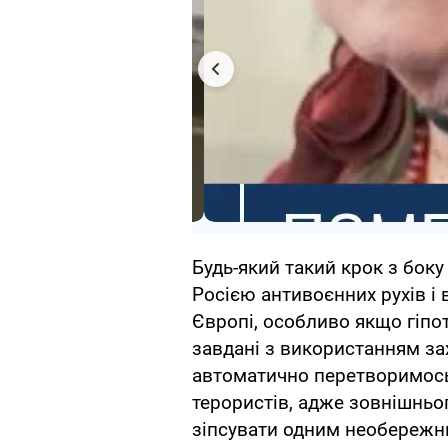
Будь-який такий крок з боку
Росією антивоєнних рухів і 
Європі, особливо якщо гіпот
завдані з використанням захі
автоматично перетворимось 
терористів, адже зовнішньо
зіпсувати одним необережн