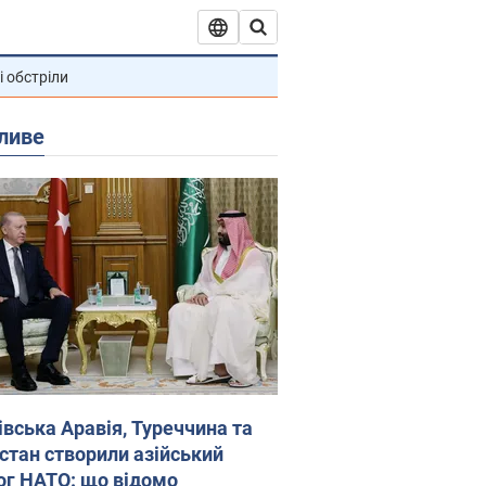
і обстріли
ливе
івська Аравія, Туреччина та
стан створили азійський
ог НАТО: що відомо