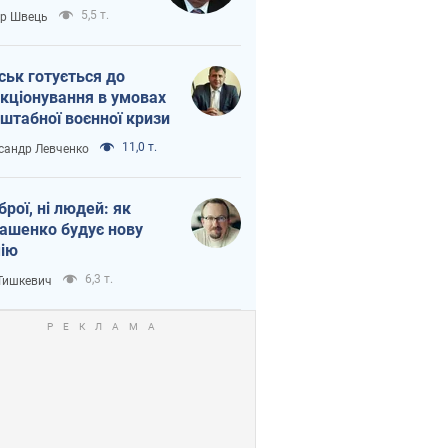
тіна?
5,5 т.
ор Швець
ськ готується до
кціонування в умовах
штабної воєнної кризи
11,0 т.
сандр Левченко
зброї, ні людей: як
ашенко будує нову
ію
6,3 т.
 Тишкевич