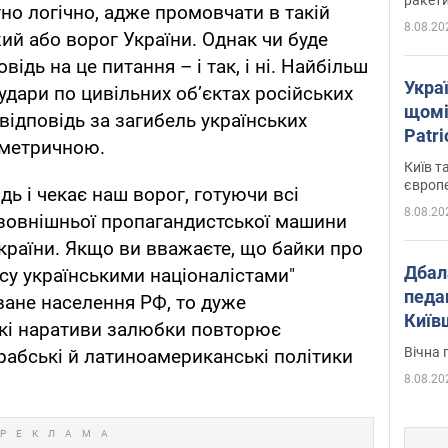
тно логічно, адже промовчати в такій
8.08.20
ий або ворог України. Однак чи буде
відь на це питання – і так, і ні. Найбільш
Укра
удари по цивільних об’єктах російських
щомі
відповідь за загибель українських
Patr
иметричною.
розк
Київ т
європ
дь і чекає наш ворог, готуючи всі
8.08.20
і зовнішньої пропагандистської машини
країни. Якщо ви вважаєте, що байки про
Дбал
асу українськими націоналістами"
педа
ане населення РФ, то дуже
Київ
ькі наративи залюбки повторює
київс
Вічна 
арабські й латиноамериканські політики
8.08.20