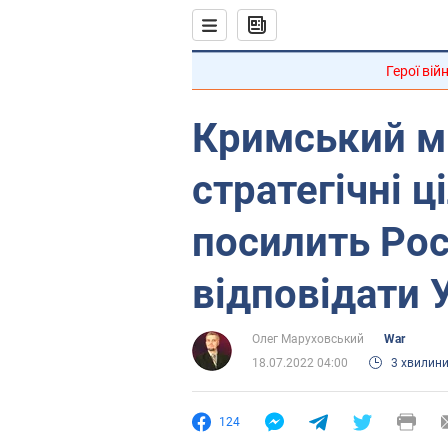
Герої вій
Кримський мі
стратегічні ц
посилить Росі
відповідати 
Олег Маруховський
War
18.07.2022 04:00
3 хвилин
124