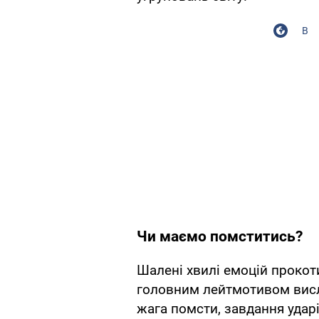
В
Чи маємо помститись?
Шалені хвилі емоцій прокот
головним лейтмотивом висл
жага помсти, завдання ударі