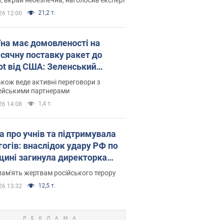
21,2 т.
26 12:00
їна має домовленості на
сячну поставку ракет до
iot від США: Зеленський
рив подробиці
акож веде активні переговори з
ейськими партнерами
1,4 т.
26 14:08
а про учнів та підтримувала
гогів: внаслідок удару РФ по
щині загинула директорка
ького ліцею, її чоловік та онук
пам'ять жертвам російського терору
12,5 т.
26 13:32