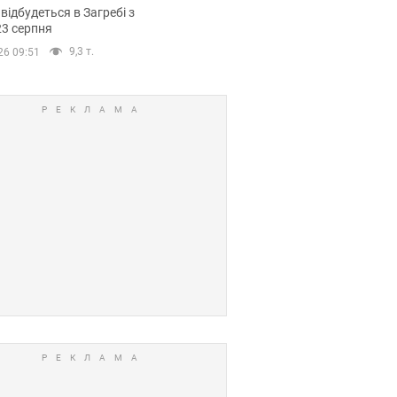
емпіонату Європи
 відбудеться в Загребі з
вних спортсменів
23 серпня
9,3 т.
26 09:51