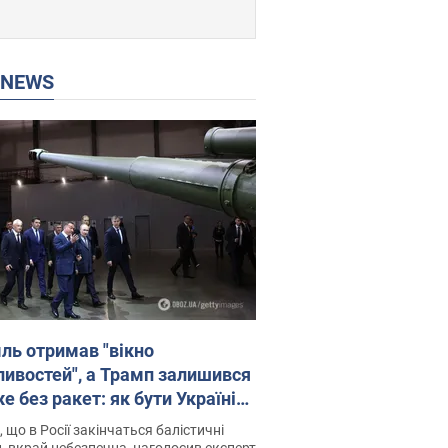
P NEWS
ль отримав "вікно
ивостей", а Трамп залишився
 без ракет: як бути Україні?
рв’ю з Мельником
 що в Росії закінчаться балістичні
, вкрай небезпечна, наголосив експерт