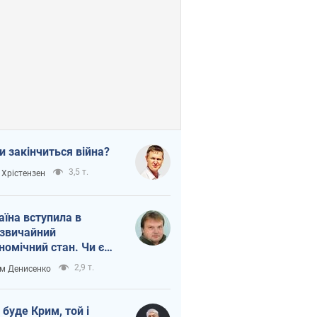
и закінчиться війна?
3,5 т.
 Хрістензен
аїна вступила в
звичайний
номічний стан. Чи є
тло вкінці тунелю?
2,9 т.
м Денисенко
 буде Крим, той і