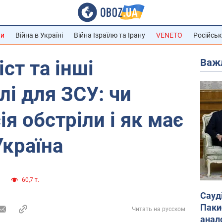
ни
Війна в Україні
Війна Ізраїлю та Ірану
VENETO
Російськ
Важ
ст та інші
ілі для ЗСУ: чи
я обстріли і як має
Україна
и
60,7 т.
Сауд
Паки
Читать на русском
анал