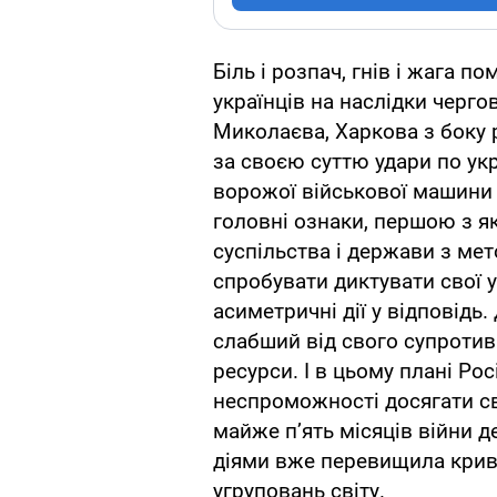
Біль і розпач, гнів і жага п
українців на наслідки чергов
Миколаєва, Харкова з боку 
за своєю суттю удари по ук
ворожої військової машини 
головні ознаки, першою з я
суспільства і держави з мет
спробувати диктувати свої у
асиметричні дії у відповідь
слабший від свого супротивн
ресурси. І в цьому плані Ро
неспроможності досягати сво
майже п’ять місяців війни 
діями вже перевищила крива
угруповань світу.