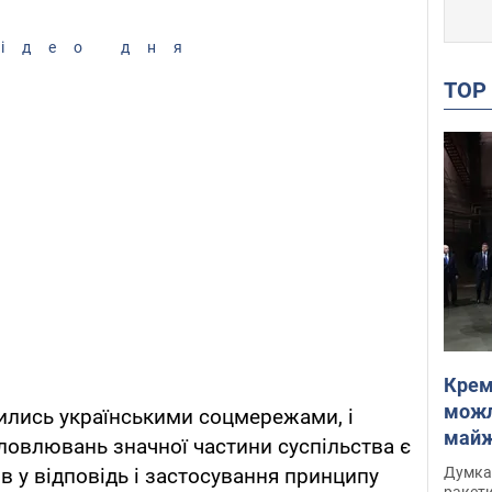
ідео дня
TO
Крем
можл
ились українськими соцмережами, і
майже
овлювань значної частини суспільства є
Інте
Думка,
в у відповідь і застосування принципу
ракети