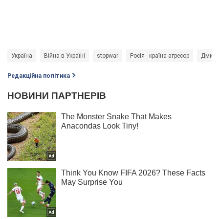
Україна
Війна в Україні
stopwar
Росія - країна-агресор
Дмитр
Редакційна політика