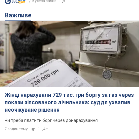
Кулеба заявив що...
Важливе
Жінці нарахували 729 тис. грн боргу за газ через
покази зіпсованого лічильника: суддя ухвалив
неочікуване рішення
Чи треба платити борг через донарахування
7 годин тому
11,4 т.