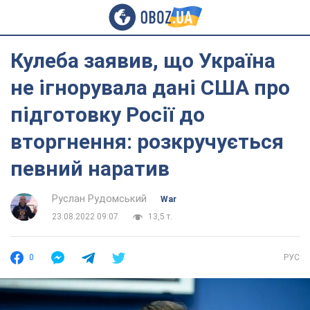
Кулеба заявив, що Україна
не ігнорувала дані США про
підготовку Росії до
вторгнення: розкручується
певний наратив
Руслан Рудомський
War
23.08.2022 09:07
13,5 т.
0
РУС