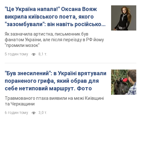
"Це Україна напала!" Оксана Вояж
викрила київського поета, якого
"зазомбували": він навіть російської
не знав, а тепер хоче геноциду
Як зазначила артистка, письменник був
українців
фанатом України, але після переїзду в РФ йому
"промили мозок"
5 годин тому
8,1 т.
"Був знесилений": в Україні врятували
пораненого грифа, який обрав для
себе нетиповий маршрут. Фото
Травмованого птаха виявили на межі Київщині
та Черкащини
6 годин тому
3,0 т.