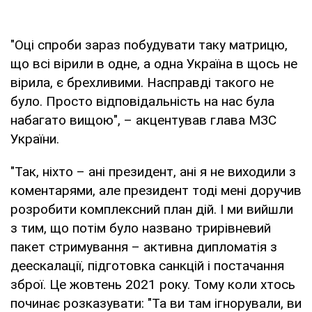
"Оці спроби зараз побудувати таку матрицю,
що всі вірили в одне, а одна Україна в щось не
вірила, є брехливими. Насправді такого не
було. Просто відповідальність на нас була
набагато вищою", – акцентував глава МЗС
України.
"Так, ніхто – ані президент, ані я не виходили з
коментарями, але президент тоді мені доручив
розробити комплексний план дій. І ми вийшли
з тим, що потім було названо трирівневий
пакет стримування – активна дипломатія з
деескалації, підготовка санкцій і постачання
зброї. Це жовтень 2021 року. Тому коли хтось
починає розказувати: "Та ви там ігнорували, ви