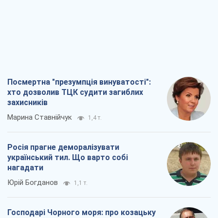
Посмертна "презумпція винуватості":
хто дозволив ТЦК судити загиблих
захисників
Марина Ставнійчук
1,4 т.
Росія прагне деморалізувати
український тил. Що варто собі
нагадати
Юрій Богданов
1,1 т.
Господарі Чорного моря: про козацьку