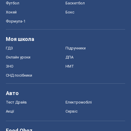
Футбол
Баскетбол
Хокей
Бокс
Формула-1
Моя школа
ГДЗ
Підручники
Онлайн уроки
ДПА
ЗНО
НМТ
СНД посібники
Авто
Тест Драйв
Електромобілі
Акції
Сервіс
Food Oboz