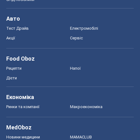
Хокей
Бокс
Формула-1
Моя школа
ГДЗ
Підручники
Онлайн уроки
ДПА
ЗНО
НМТ
СНД посібники
Авто
Тест Драйв
Електромобілі
Акції
Сервіс
Food Oboz
Рецепти
Напої