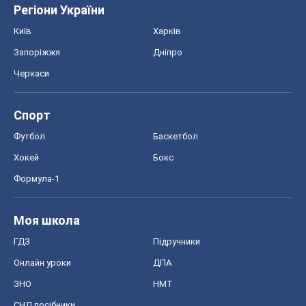
подій
OBOZ.UA
Політика
Світ
Розслідування
Блоги
Суспільство
Регіони України
Київ
Харків
Запоріжжя
Дніпро
Черкаси
Спорт
Футбол
Баскетбол