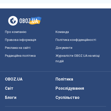
Кирило Татарінов
2,8 т.
Посмертна "презумпція винуватості":
хто дозволив ТЦК судити загиблих
захисників
Марина Ставнійчук
6,4 т.
Всі думки
Про компанію
Команда
Правова інформація
Політика конфіденційності
Реклама на сайті
Документи
Редакційна політика
Журналісти OBOZ.UA на місці