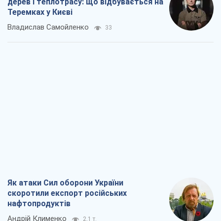
Віктор Ягун
9,6 т.
На якому боці історії виступає Дональд
Трамп?
Віктор Каспрук
7,9 т.
Про заплановану вирубку більше 600
дерев і теплотрасу: що відбувається на
Теремках у Києві
Владислав Самойленко
33