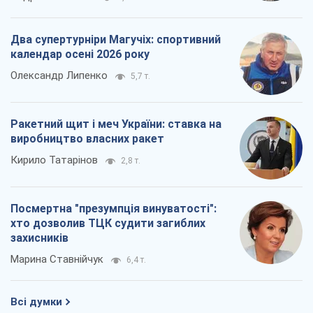
Як атаки Сил оборони України
скоротили експорт російських
нафтопродуктів
Андрій Клименко
2,1 т.
Два супертурніри Магучіх: спортивний
календар осені 2026 року
Олександр Липенко
5,7 т.
Ракетний щит і меч України: ставка на
виробництво власних ракет