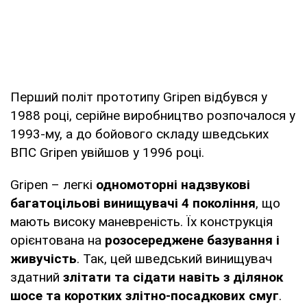
Перший політ прототипу Gripen відбувся у
1988 році, серійне виробництво розпочалося у
1993-му, а до бойового складу шведських
ВПС Gripen увійшов у 1996 році.
Gripen – легкі
одномоторні надзвукові
багатоцільові винищувачі 4 покоління
, що
мають високу маневреність. Їх конструкція
орієнтована на
розосереджене базування і
живучість
. Так, цей шведський винищувач
здатний
злітати та сідати навіть з ділянок
шосе та коротких злітно-посадкових смуг
.