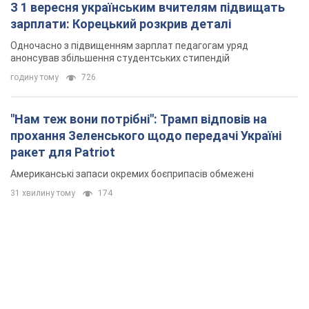
"Захист нашого життя": Зеленський про
антибалістику FREYJA, санкції проти Росії й
підтримку аграріїв. Відео
Європейські партнери долучаються до спільного проєкту
5 годин тому
56,0 т.
З 1 вересня українським вчителям підвищать
зарплати: Корецький розкрив деталі
Одночасно з підвищенням зарплат педагогам уряд
анонсував збільшення студентських стипендій
годину тому
726
"Нам теж вони потрібні": Трамп відповів на
прохання Зеленського щодо передачі Україні
ракет для Patriot