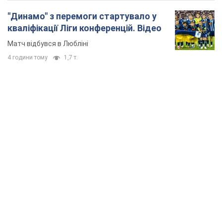
6.08.2026 12:46
15,3 т.
Відпустка Лесі Нікітюк у Карпатах
обернулася скандалом: чому ведучу
несправедливо захейтили
Знаменитість вийшла на пряму комунікацію в
мережі та розставила всі крапки над "і"
8 годин тому
12,2 т.
"Динамо" з перемоги стартувало у
кваліфікації Ліги конференцій. Відео
Матч відбувся в Любліні
4 години тому
1,7 т.