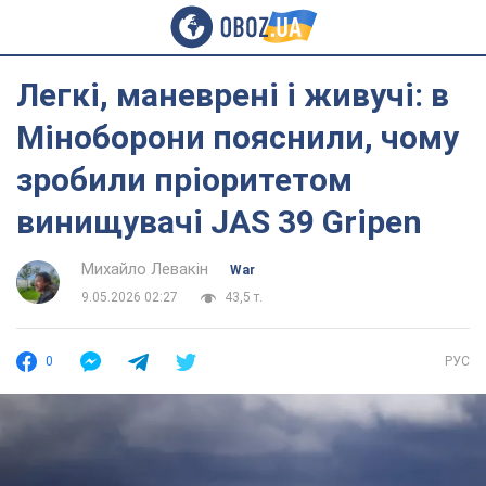
Легкі, маневрені і живучі: в
Міноборони пояснили, чому
зробили пріоритетом
винищувачі JAS 39 Gripen
Михайло Левакін
War
9.05.2026 02:27
43,5 т.
0
РУС