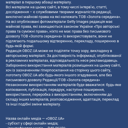
матеріал в першому абзаці матеріалу.
Всі матеріали на цьому сайті, в тому числі інтерв’ю, статті,
дослідження – є службовими творами журналістів редакції,
виключні майнові права на які належать ТОВ «Золота середина».
На всі опубліковані фотоматеріали Getty Images редакція має
майнові права, які захищаються законом України «Про авторські
права та суміжні права», ніхто не має права без письмового
дозволу ТОВ «Золота середина» їх використовувати, вони не
підлягають подальшому відтворенню, перекладу, поширенню в
будь-якій формі.
Редакція OBOZ.UA може не поділяти точку зору, викладену в
авторському матеріалі. За достовірність інформації, опублікованої
в рекламних матеріалах, відповідальність несе рекламодавець.
Заборонено використання матеріалів розміщених на цьому сайті,
хоч із зазначенням гіперпосилання на сторінку цього сайту,
логотипу OBOZ.UA або будь-якого іншого згадування, але без
письмового дозволу Редакції/ТОВ «Золота середина»
Незаконним використанням матеріалів буде вважатися: будь-яке
копiювання, публiкацiя, передрук, наступне поширення,
використання, переробка з використанням, включенням до
складу інших матеріалів, розповсюдження, адаптація, переклад
та інші подібні зміни матеріалу.
Назва онлайн медіа — «OBOZ.UA»
- суб'єкт у сфері онлайн медіа;