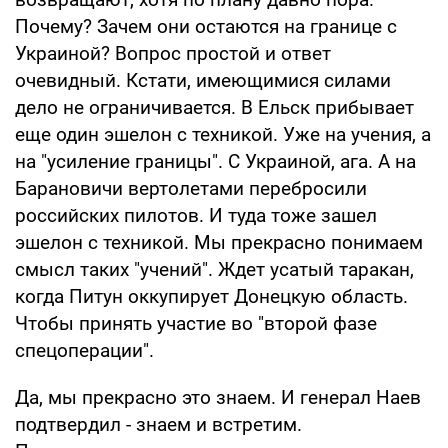
Почему? Зачем они остаются на границе с
Украиной? Вопрос простой и ответ
очевидный. Кстати, имеющимися силами
дело не ограничивается. В Ельск прибывает
еще один эшелон с техникой. Уже на учения, а
на "усиление границы". С Украиной, ага. А на
Барановичи вертолетами перебросили
российских пилотов. И туда тоже зашел
эшелон с техникой. Мы прекрасно понимаем
смысл таких "учений". Ждет усатый таракан,
когда Питун оккупирует Донецкую область.
Чтобы принять участие во "второй фазе
спецоперации".
Да, мы прекрасно это знаем. И генерал Наев
подтвердил - знаем и встретим.