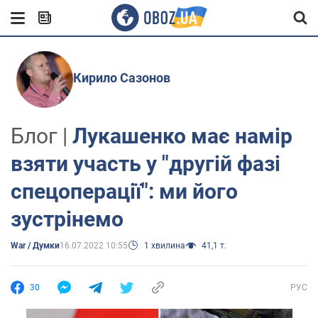
Кирило Сазонов
Блог |
Лукашенко має намір
взяти участь у "другій фазі
спецоперації": ми його
зустрінемо
War / Думки
16.07.2022 10:55
1 хвилина
41,1 т.
30
РУС