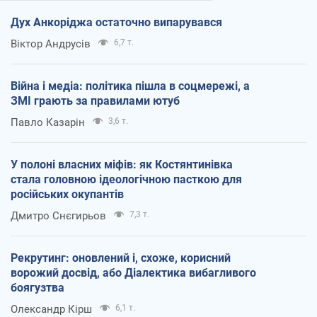
Дух Анкоріджа остаточно випарувався
Віктор Андрусів
6,7 т.
Війна і медіа: політика пішла в соцмережі, а
ЗМІ грають за правилами ютуб
Павло Казарін
3,6 т.
У полоні власних міфів: як Костянтинівка
стала головною ідеологічною пасткою для
російських окупантів
Дмитро Снєгирьов
7,3 т.
Рекрутинг: оновлений і, схоже, корисний
ворожий досвід, або Діалектика вибагливого
боягузтва
Олександр Кірш
6,1 т.