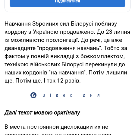
Підписатися
Навчання Збройних сил Білорусі поблизу
кордону з Україною продовжено. До 23 липня
із можливістю пролонгації. До речі, це вже
дванадцяте "продовження навчань". Тобто за
фактом у повній викладці з боєкомплектом,
технікою військових Білорусі перекинули до
наших кордонів "на навчання". Потім лишили
ще. Потім ще. І так 12 разів.
Відео дня
Далі текст мовою оригіналу
В места постоянной дислокации их не
возвращают, хотя по плану давно пора.