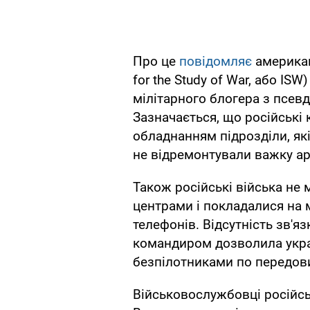
Про це
повідомляє
американс
for the Study of War, або IS
мілітарного блогера з псев
Зазначається, що російські
обладнанням підрозділи, які
не відремонтували важку ар
Також російські війська не
центрами і покладалися на
телефонів. Відсутність зв'я
командиром дозволила укра
безпілотниками по передови
Військовослужбовці російсь