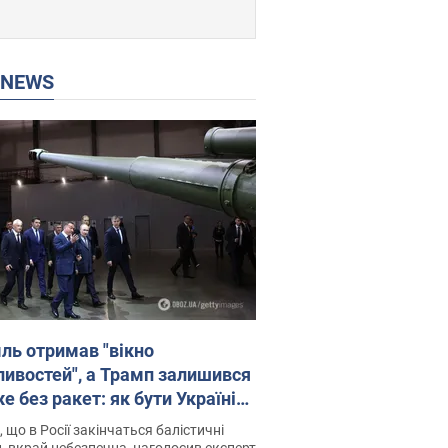
P NEWS
ль отримав "вікно
ивостей", а Трамп залишився
 без ракет: як бути Україні?
рв’ю з Мельником
 що в Росії закінчаться балістичні
, вкрай небезпечна, наголосив експерт