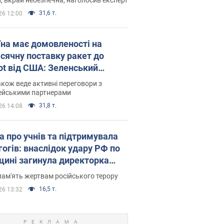
31,6 т.
26 12:00
їна має домовленості на
сячну поставку ракет до
iot від США: Зеленський
рив подробиці
акож веде активні переговори з
ейськими партнерами
31,8 т.
26 14:08
а про учнів та підтримувала
гогів: внаслідок удару РФ по
щині загинула директорка
ького ліцею, її чоловік та онук
пам'ять жертвам російського терору
16,5 т.
26 13:32