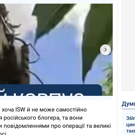
Дум
 хоча ISW й не може самостійно
 російського блогера, та вони
Збі
цин
 повідомленнями про операції та великі
тає
сі.