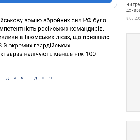
судд
Чи тре
неоч
донар
8.08.20
ійськову армію збройних сил РФ було
мпетентність російських командирів.
иклики в Ізюмських лісах, що призвело
38-й окремих гвардійських
які зараз налічують менше ніж 100
ідео дня