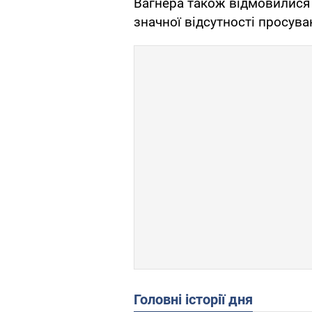
Вагнера також відмовилися 
значної відсутності просува
Головні історії дня