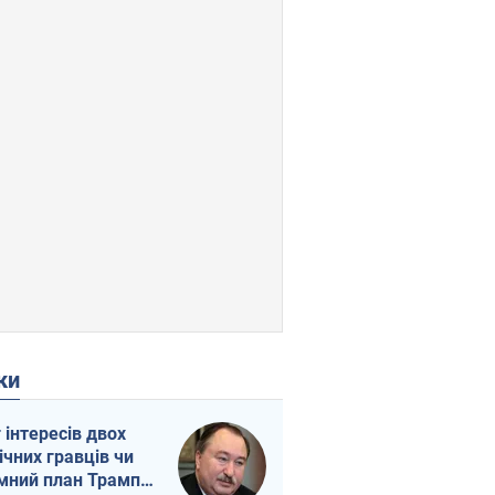
ки
г інтересів двох
ічних гравців чи
мний план Трампа