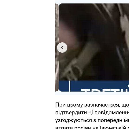
При цьому зазначається, що
підтвердити ці повідомлення
узгоджуються з попередніми
втрати росіян на Ізюмській о