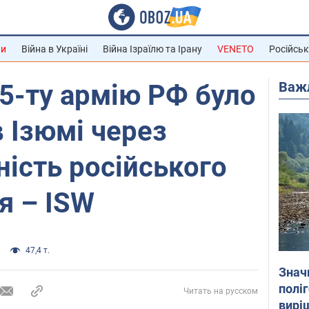
ни
Війна в Україні
Війна Ізраїлю та Ірану
VENETO
Російськ
Важ
5-ту армію РФ було
в Ізюмі через
ість російського
я – ISW
47,4 т.
Знач
полі
Читать на русском
вирі