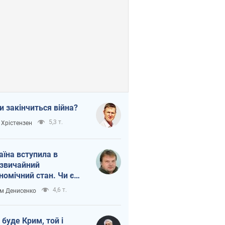
и закінчиться війна?
5,3 т.
 Хрістензен
аїна вступила в
звичайний
номічний стан. Чи є
тло вкінці тунелю?
4,6 т.
м Денисенко
 буде Крим, той і