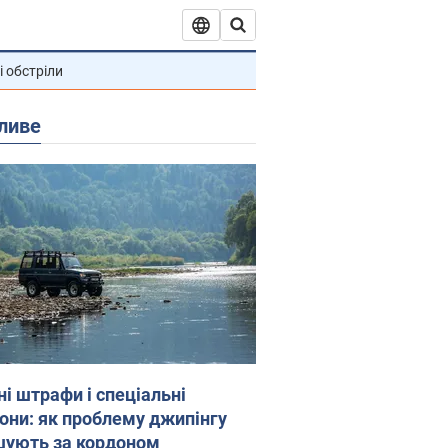
і обстріли
ливе
ні штрафи і спеціальні
гони: як проблему джипінгу
шують за кордоном