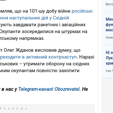
і Пу
Вікт
мляв, що на 101-шу добу війни
російські
ня наступальних дій у Східній
Мін
ють завдавати ракетних і авіаційних
фун
мас
. Окупанти зосередилися на штурмах на
тському напрямках.
Олек
рт Олег Жданов висловив думку, що
Ні 
реходити в активний контрнаступ
. Наразі
Лук
арм
ськових – утримати оборону на східних
ьким окупантам повністю захопити
Ігар
 в нас у
Telegram-каналі Obozrevatel
. Не