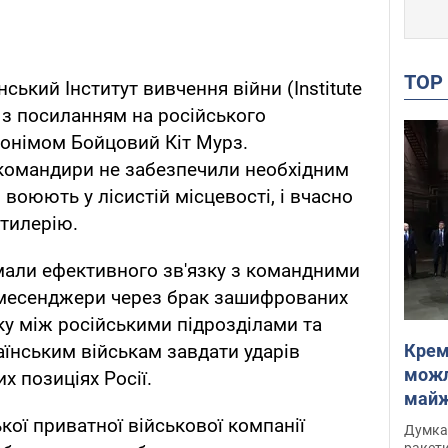
TO
ький Інститут вивчення війни (Institute
W) з посиланням на російського
донімом Бойцовий Кіт Мурз.
 командири не забезпечили необхідним
 воюють у лісистій місцевості, і вчасно
тилерію.
 мали ефективного зв'язку з командними
 месенджери через брак зашифрованих
зку між російськими підрозділами та
Крем
їнським військам завдати ударів
можл
х позиціях Росії.
майже
Інте
кої приватної військової компанії
Думка,
ракети