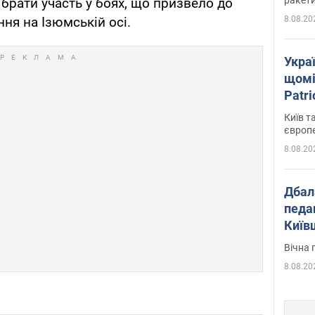
брати участь у боях, що призвело до
8.08.20
ння на Ізюмській осі.
Укра
щомі
Patr
розк
Київ т
європ
8.08.20
Дбал
педа
Київ
київс
Вічна 
8.08.20