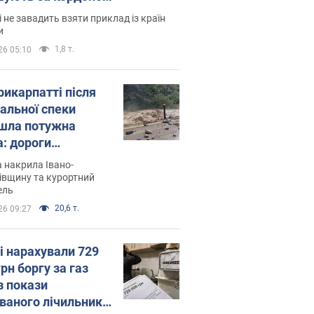
і не завадить взяти приклад із країн
и
1,8 т.
26 05:10
рикарпатті після
альної спеки
шла потужна
а: дороги
творились на
 накрила Івано-
. Відео
івщину та курортний
ель
20,6 т.
26 09:27
і нарахували 729
грн боргу за газ
з покази
ованого лічильника: