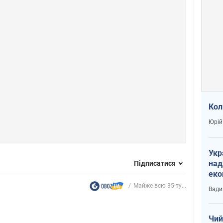
Кол
Юрій
Укр
над
Підписатися
еко
сві
Майже всю 35-ту...
Вади
Чий