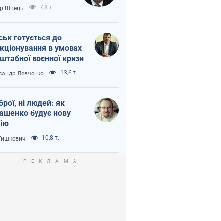
тіна?
7,8 т.
ор Швець
ськ готується до
кціонування в умовах
штабної воєнної кризи
13,6 т.
сандр Левченко
зброї, ні людей: як
ашенко будує нову
ію
10,8 т.
 Тишкевич