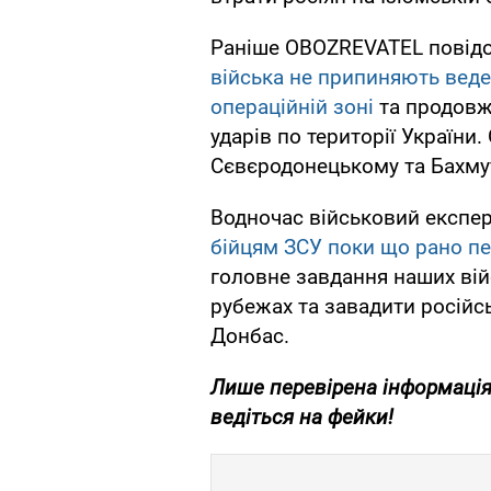
Раніше OBOZREVATEL повідо
війська не припиняють веден
операційній зоні
та продовжу
ударів по території України
Сєвєродонецькому та Бахму
Водночас військовий експе
бійцям ЗСУ поки що рано пе
головне завдання наших вій
рубежах та завадити російс
Донбас.
Лише перевірена інформація
ведіться на фейки!