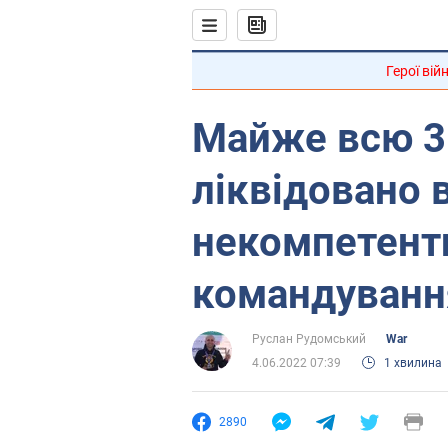
Герої вій
Майже всю 3
ліквідовано 
некомпетентн
командуванн
Руслан Рудомський
War
4.06.2022 07:39
1 хвилина
2890