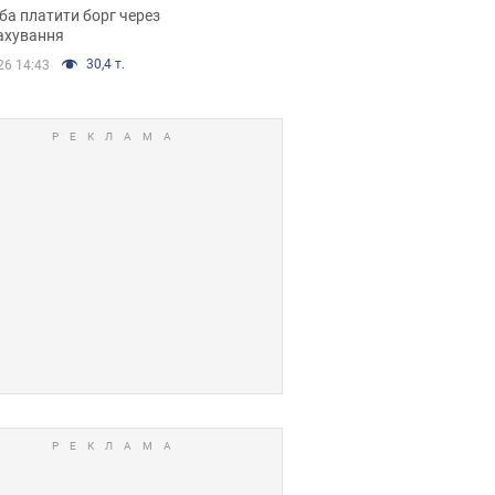
я ухвалив
ба платити борг через
ікуване рішення
ахування
30,4 т.
26 14:43