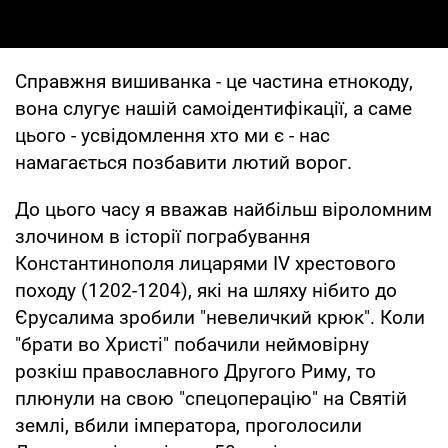
Справжня вишиванка - це частина етнокоду,
вона слугує нашій самоідентифікації, а саме
цього - усвідомлення хто ми є - нас
намагається позбавити лютий ворог.
До цього часу я вважав найбільш віроломним
злочином в історії пограбування
Константинополя лицарями IV хрестового
походу (1202-1204), які на шляху нібито до
Єрусалима зробили "невеличкий крюк". Коли
"брати во Христі" побачили неймовірну
розкіш православного Другого Риму, то
плюнули на свою "спецоперацію" на Святій
землі, вбили імператора, проголосили