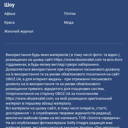
Шоу
Афіша
Плітки
Краса
Мода
Жіночий журнал
Використання будь-яких матеріалів ( в тому числі фото- та відео-),
розміщених на цьому сайті
https://www.obozrevatel.com
та всіх його
піддоменах, в будь-якому вигляді суворо заборонено.
Дозволяється використання при отриманні письмового дозволу
на їх використання та за умови обов'язкового посилання на сайт
OBOZ.UA, а для інтернет-видань - при отриманні письмового
дозволу на їх використання та за умови обов'язкового
розміщення прямого, відкритого для пошукових систем,
гіперпосилання на сторінку OBOZ.UA за посиланням
https://www.obozrevatel.com
, на якій розміщено оригінальний
матеріал в першому абзаці матеріалу.
Всі матеріали на цьому сайті, в тому числі інтерв’ю, статті,
дослідження – є службовими творами журналістів редакції,
виключні майнові права на які належать ТОВ «Золота середина».
На всі опубліковані фотоматеріали Getty Images редакція має
майнові права, які захищаються законом України «Про авторські