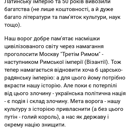
Латинську імперію та 50 років вивозили
багатства (не лише коштовності, а й дуже
багато літератури та памʼяток культури, наук
тощо).
Наш ворог добре памʼятає насмішки
цивілізованого світу через намагання
проголосити Москву "Третім Римом" -
наступником Римської імперії (Візантії). Тож
тепер намагається відновити хоча б царсько-
радянську імперію: а для цього йому потрібно
вкрасти нашу історію. Але поки є потерпілі
від цього злочину - українська політична нація
- є подія і склад злочину. Мета ворога - нашу
культуру з історією привласнити (а без цього
путін - голий король), а нас як державу і
окрему націю знищити.