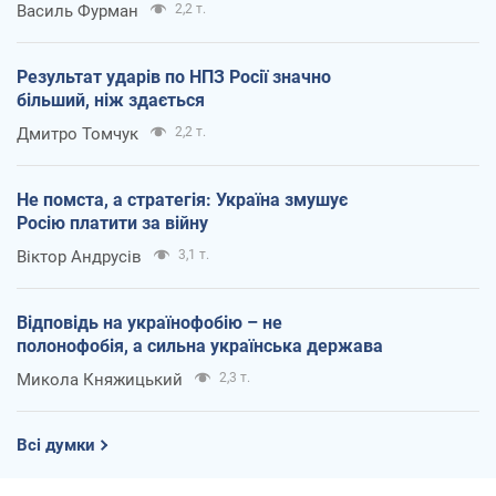
Василь Фурман
2,2 т.
Результат ударів по НПЗ Росії значно
більший, ніж здається
Дмитро Томчук
2,2 т.
Не помста, а стратегія: Україна змушує
Росію платити за війну
Віктор Андрусів
3,1 т.
Відповідь на українофобію – не
полонофобія, а сильна українська держава
Микола Княжицький
2,3 т.
Всі думки