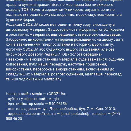
права та суміжні права», ніхто не має права без письмового
дозволу ТОВ «Золота середина» їх використовувати, вони не
підлягають подальшому відтворенню, перекладу, поширенню в
будь-якій формі.
Редакція OBOZ.UA може не поділяти точку зору, викладену в
авторському матеріалі. За достовірність інформації, опублікованої
в рекламних матеріалах, відповідальність несе рекламодавець.
Заборонено використання матеріалів розміщених на цьому сайті,
хоч із зазначенням гіперпосилання на сторінку цього сайту,
логотипу OBOZ.UA або будь-якого іншого згадування, але без
письмового дозволу Редакції/ТОВ «Золота середина»
Незаконним використанням матеріалів буде вважатися: будь-яке
копiювання, публiкацiя, передрук, наступне поширення,
використання, переробка з використанням, включенням до
складу інших матеріалів, розповсюдження, адаптація, переклад
та інші подібні зміни матеріалу.
Назва онлайн медіа — «OBOZ.UA»
- суб'єкт у сфері онлайн медіа;
- ідентифікатор медіа — R40-06156;
- поштова адреса — вул. Деревообробна, буд. 7, м. Київ, 01013;
- адреса електронної пошти —
[email protected]
; - телефон — (044)
585 46 20