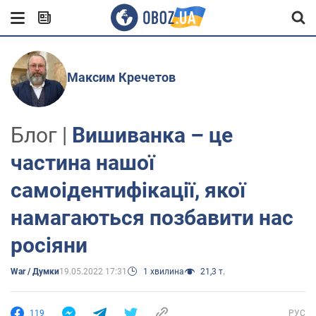
Максим Кречетов
Блог |
Вишиванка – це
частина нашої
самоідентифікації, якої
намагаються позбавити нас
росіяни
War / Думки
19.05.2022 17:31
1 хвилина
21,3 т.
119
РУС