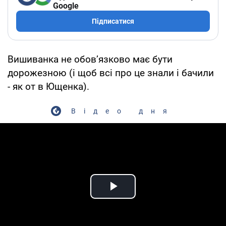
Google
Підписатися
Вишиванка не обовʼязково має бути
дорожезною (і щоб всі про це знали і бачили
- як от в Ющенка).
Відео дня
Play Video