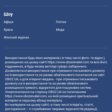
Шоу
Афіша
Плітки
Краса
Мода
Жіночий журнал
Використання будь-яких матеріалів ( в тому числі фото- та відео-),
розміщених на цьому сайті
https://www.obozrevatel.com
та всіх його
піддоменах, в будь-якому вигляді суворо заборонено.
Дозволяється використання при отриманні письмового дозволу
на їх використання та за умови обов'язкового посилання на сайт
OBOZ.UA, а для інтернет-видань - при отриманні письмового
дозволу на їх використання та за умови обов'язкового
розміщення прямого, відкритого для пошукових систем,
гіперпосилання на сторінку OBOZ.UA за посиланням
https://www.obozrevatel.com
, на якій розміщено оригінальний
матеріал в першому абзаці матеріалу.
Всі матеріали на цьому сайті, в тому числі інтерв’ю, статті,
дослідження – є службовими творами журналістів редакції,