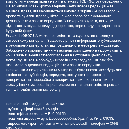
виключні майнові права на які належать ТОВ «Золота середина».
На всі опубліковані фотоматеріали Getty Images редакція має
майнові права, які захищаються законом України «Про авторські
права та суміжні права», ніхто не має права без письмового
дозволу ТОВ «Золота середина» їх використовувати, вони не
підлягають подальшому відтворенню, перекладу, поширенню в
будь-якій формі.
Редакція OBOZ.UA може не поділяти точку зору, викладену в
авторському матеріалі. За достовірність інформації, опублікованої
в рекламних матеріалах, відповідальність несе рекламодавець.
Заборонено використання матеріалів розміщених на цьому сайті,
хоч із зазначенням гіперпосилання на сторінку цього сайту,
логотипу OBOZ.UA або будь-якого іншого згадування, але без
письмового дозволу Редакції/ТОВ «Золота середина»
Незаконним використанням матеріалів буде вважатися: будь-яке
копiювання, публiкацiя, передрук, наступне поширення,
використання, переробка з використанням, включенням до
складу інших матеріалів, розповсюдження, адаптація, переклад
та інші подібні зміни матеріалу.
Назва онлайн медіа — «OBOZ.UA»
- суб'єкт у сфері онлайн медіа;
- ідентифікатор медіа — R40-06156;
- поштова адреса — вул. Деревообробна, буд. 7, м. Київ, 01013;
- адреса електронної пошти —
[email protected]
; - телефон — (044)
585 46 20