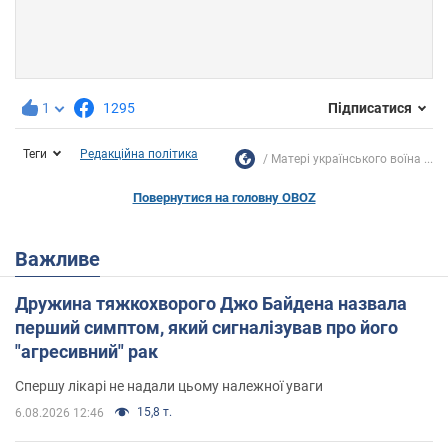
1
1295
Підписатися
Теги
Редакційна політика
Матері українського воїна ...
Повернутися на головну OBOZ
Важливе
Дружина тяжкохворого Джо Байдена назвала
перший симптом, який сигналізував про його
"агресивний" рак
Спершу лікарі не надали цьому належної уваги
15,8 т.
6.08.2026 12:46