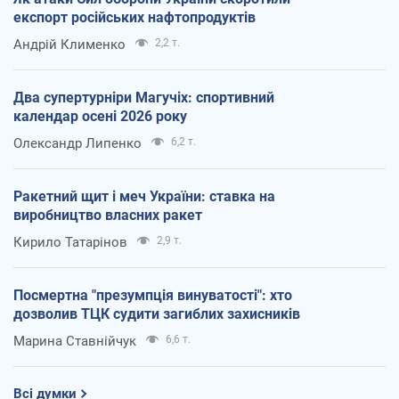
експорт російських нафтопродуктів
Андрій Клименко
2,2 т.
Два супертурніри Магучіх: спортивний
календар осені 2026 року
Олександр Липенко
6,2 т.
Ракетний щит і меч України: ставка на
виробництво власних ракет
Кирило Татарінов
2,9 т.
Посмертна "презумпція винуватості": хто
дозволив ТЦК судити загиблих захисників
Марина Ставнійчук
6,6 т.
Всі думки