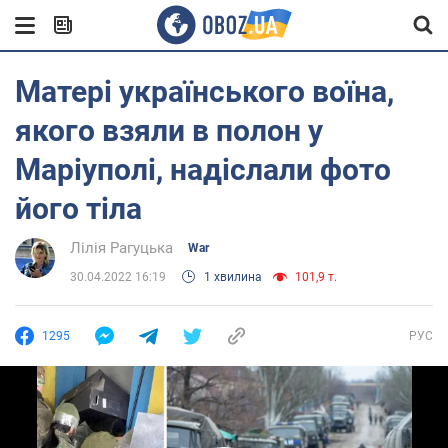
Матері українського воїна,
якого взяли в полон у
Маріуполі, надіслали фото
його тіла
Лілія Рагуцька
War
30.04.2022 16:19
1 хвилина
101,9 т.
1295
РУС