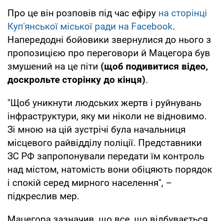
Про це він розповів під час ефіру
на сторінці
Куп'янської міської ради на Facebook
.
Напередодні бойовики звернулися до нього з
пропозицією про переговори й Мацегора був
змушений на це піти
(щоб подивитися відео,
доскрольте сторінку до кінця)
.
"Щоб уникнути людських жертв і руйнувань
інфраструктури, яку ми ніколи не відновимо.
Зі мною на цій зустрічі була начальниця
місцевого райвідділу поліції. Представники
ЗС РФ запропонували передати їм контроль
над містом, натомість вони обіцяють порядок
і спокій серед мирного населення", –
підкреслив мер.
Мацегора зазначив, що все, що відбувається