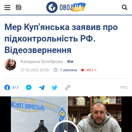
Мер Куп'янська заявив про
підконтрольність РФ.
Відеозвернення
Катерина Білоброва
War
27.02.2022 20:59
1 хвилина
89,1 т.
813
РУС