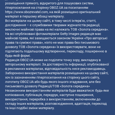
розміщення прямого, відкритого для пошукових систем,
гіперпосилання на сторінку OBOZ.UA за посиланням
https://www.obozrevatel.com
, на якій розміщено оригінальний
матеріал в першому абзаці матеріалу.
Всі матеріали на цьому сайті, в тому числі інтерв’ю, статті,
дослідження – є службовими творами журналістів редакції,
виключні майнові права на які належать ТОВ «Золота середина».
На всі опубліковані фотоматеріали Getty Images редакція має
майнові права, які захищаються законом України «Про авторські
права та суміжні права», ніхто не має права без письмового
дозволу ТОВ «Золота середина» їх використовувати, вони не
підлягають подальшому відтворенню, перекладу, поширенню в
будь-якій формі.
Редакція OBOZ.UA може не поділяти точку зору, викладену в
авторському матеріалі. За достовірність інформації, опублікованої
в рекламних матеріалах, відповідальність несе рекламодавець.
Заборонено використання матеріалів розміщених на цьому сайті,
хоч із зазначенням гіперпосилання на сторінку цього сайту,
логотипу OBOZ.UA або будь-якого іншого згадування, але без
письмового дозволу Редакції/ТОВ «Золота середина»
Незаконним використанням матеріалів буде вважатися: будь-яке
копiювання, публiкацiя, передрук, наступне поширення,
використання, переробка з використанням, включенням до
складу інших матеріалів, розповсюдження, адаптація, переклад
та інші подібні зміни матеріалу.