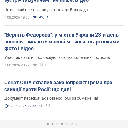
Це перший візит глави держави до Бєлграда
49,9 т.
7.08.2026 19:07
"Верніть Федорова": у містах України 23-й день
поспіль тривають масові мітинги з картонками.
Фото і відео
Учасники акцій продовжують серію щоденних протестів
1,6 т.
7.08.2026 20:22
Сенат США схвалив законопроєкт Грема про
санкції проти Росії: що далі
Документ передбачає нові економічні обмеження
3,6 т.
7.08.2026 22:38