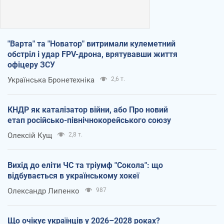
"Варта" та "Новатор" витримали кулеметний
обстріл і удар FPV-дрона, врятувавши життя
офіцеру ЗСУ
Українська Бронетехніка
2,6 т.
КНДР як каталізатор війни, або Про новий
етап російсько-північнокорейського союзу
Олексій Кущ
2,8 т.
Вихід до еліти ЧС та тріумф "Сокола": що
відбувається в українському хокеї
Олександр Липенко
987
Що очікує українців у 2026–2028 роках?