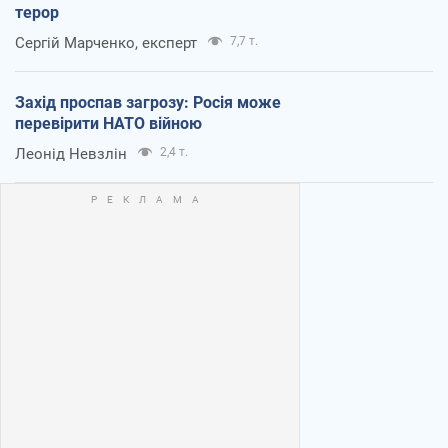
терор
Сергій Марченко, експерт
7,7 т.
Захід проспав загрозу: Росія може
перевірити НАТО війною
Леонід Невзлін
2,4 т.