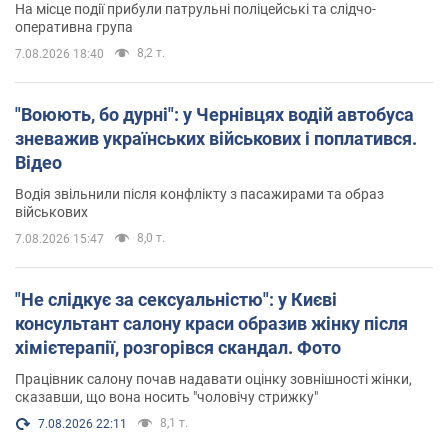
На місце події прибули патрульні поліцейські та слідчо-
оперативна група
8,2 т.
7.08.2026 18:40
"Воюють, бо дурні": у Чернівцях водій автобуса
зневажив українських військових і поплатився.
Відео
Водія звільнили після конфлікту з пасажирами та образ
військових
8,0 т.
7.08.2026 15:47
"Не слідкує за сексуальністю": у Києві
консультант салону краси образив жінку після
хімієтерапії, розгорівся скандал. Фото
Працівник салону почав надавати оцінку зовнішності жінки,
сказавши, що вона носить "чоловічу стрижку"
8,1 т.
7.08.2026 22:11